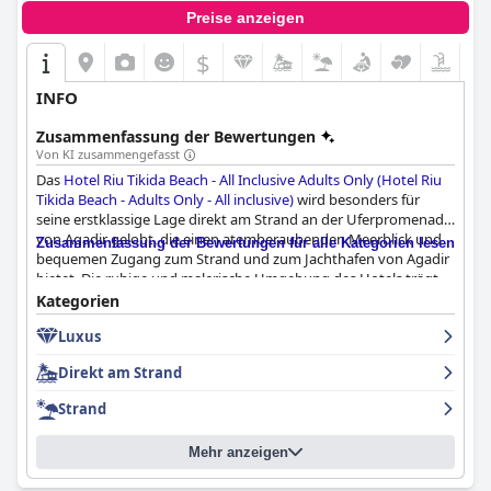
Preise anzeigen
$
INFO
Zusammenfassung der Bewertungen
Von KI zusammengefasst
Das
Hotel Riu Tikida Beach - All Inclusive Adults Only (Hotel Riu
Tikida Beach - Adults Only - All inclusive)
wird besonders für
seine erstklassige Lage direkt am Strand an der Uferpromenade
von Agadir gelobt, die einen atemberaubenden Meerblick und
Zusammenfassung der Bewertungen für alle Kategorien lesen
bequemen Zugang zum Strand und zum Jachthafen von Agadir
bietet. Die ruhige und malerische Umgebung des Hotels trägt
wesentlich zu seiner Attraktivität für einen entspannten Urlaub
Kategorien
nur für Erwachsene bei.
Luxus
Die Gäste loben immer wieder die Annehmlichkeiten und
Direkt am Strand
Einrichtungen des Hotels, insbesondere das charmante Riad-
ähnliche Ambiente und die sauberen, gepflegten
Strand
Gemeinschaftsbereiche. Das Frühstücksbuffet zeichnet sich
durch seine große Vielfalt aus, die unterschiedliche
Mehr anzeigen
Ernährungsbedürfnisse berücksichtigt. Zu den Highlights
gehören frisch gepresster Orangensaft und marokkanische