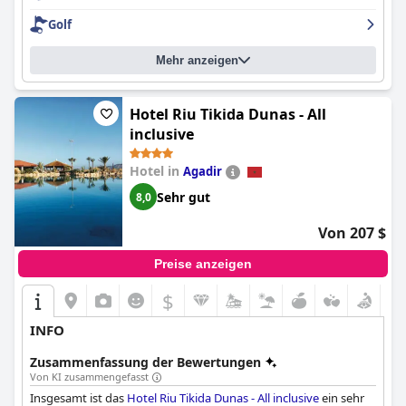
Personals auszeichnet. Das Frühstück wird weitgehend
geschätzt, während das Essen Raum für Verbesserungen bietet.
Golf
Herausforderungen mit dem WLAN und selektive
Modernisierungen der Einrichtungen überschatten nicht den
Mehr anzeigen
insgesamt angenehmen Aufenthalt und die Entspannung, die
das in Agadir bietet.
Hotel Riu Tikida Dunas - All
inclusive
Hotel in
Agadir
Sehr gut
8,0
Von 207 $
Preise anzeigen
$
INFO
Zusammenfassung der Bewertungen
Von KI zusammengefasst
Insgesamt ist das
Hotel Riu Tikida Dunas - All inclusive
ein sehr