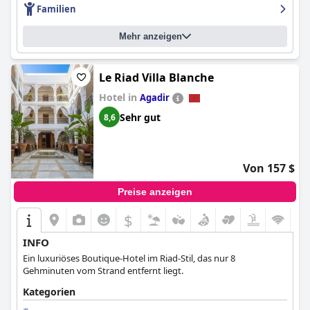
angenehmen Spaziergang zum Meer, obwohl eine stark
Familien
befahrene Straße überquert und einige Baustellen passiert
werden müssen.
Mehr anzeigen
Das Parken am Hotel bietet gemischte Erfahrungen: Einige
erwähnen den einfachen Zugang, während andere mit
Le Riad Villa Blanche
begrenzter Verfügbarkeit konfrontiert sind. Dennoch tragen die
praktischen Parkmöglichkeiten und das Vorhandensein von
Hotel in
Agadir
Taxis in der Nähe dazu bei, diese Herausforderungen zu mildern.
Sehr gut
8,6
Insgesamt wird das
Hotel Timoulay and Spa Agadir
für seine
entspannende Atmosphäre, das freundliche und professionelle
Personal, die ausgezeichnete Sauberkeit und die Nähe zum
Von 157 $
Strand sehr geschätzt, was es zu einer idealen Wahl für einen
ruhigen Urlaub macht.
Preise anzeigen
$
INFO
Ein luxuriöses Boutique-Hotel im Riad-Stil, das nur 8
Gehminuten vom Strand entfernt liegt.
Kategorien