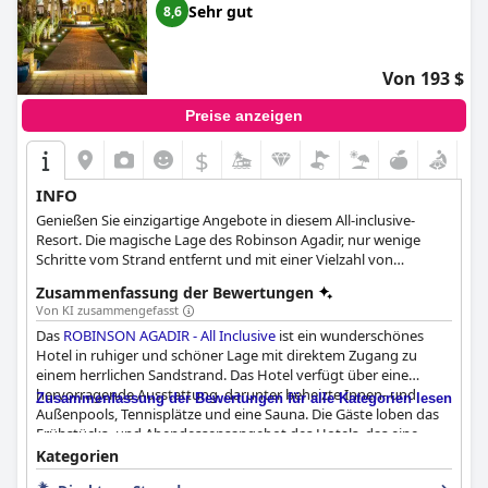
Sehr gut
8,6
Von 193 $
Preise anzeigen
$
INFO
Genießen Sie einzigartige Angebote in diesem All-inclusive-
Resort. Die magische Lage des Robinson Agadir, nur wenige
Schritte vom Strand entfernt und mit einer Vielzahl von
verschiedenen Aktivitäten, wie Wassersport, Tennis, Fitness,
Zusammenfassung der Bewertungen
Golf, Outdoor-Aktivitäten, wie Reiten, und Aktivitäten speziell für
Von KI zusammengefasst
Kinder organisiert, werden Sie eine originelle ROBINS Erfahrung
Das
ROBINSON AGADIR - All Inclusive
ist ein wunderschönes
auf dem Gelände dieses Hotels haben.
Hotel in ruhiger und schöner Lage mit direktem Zugang zu
einem herrlichen Sandstrand. Das Hotel verfügt über eine
hervorragende Ausstattung, darunter beheizte Innen- und
Zusammenfassung der Bewertungen für alle Kategorien lesen
Außenpools, Tennisplätze und eine Sauna. Die Gäste loben das
Frühstücks- und Abendessensangebot des Hotels, das eine
große Auswahl an ausgewogenen, gesunden Optionen und
Kategorien
köstlichen Gerichten bietet. Die Zimmer sind sauber, geräumig