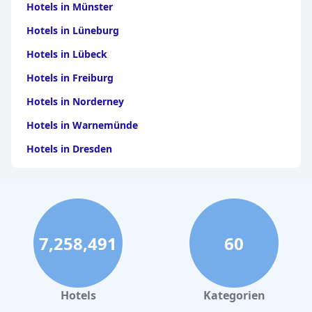
Hotels in Münster
Hotels in Lüneburg
Hotels in Lübeck
Hotels in Freiburg
Hotels in Norderney
Hotels in Warnemünde
Hotels in Dresden
Hotels am Bodensee
Hotels in Stuttgart
Hotels in Leipzig
7,258,491
60
Hotels in Bamberg
Hotels in Nürnberg
Hotels in Büsum
Hotels
Kategorien