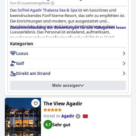
Von KI zusammengefasst
Das
Sofitel Agadir Thalassa Sea & Spa
ist ein luxuriöses und
beeindruckendes Fünf-Sterne-Resort, das sehr zu empfehlen ist.
Die Einrichtungen sind modern, gut ausgestattet und
wunderschön dekoriert und bieten den Gästen ein wahres
Zusammenfassung der Bewertungen für alle Kategorien lesen
Luxuserlebnis. Das Personal ist einladend, aufmerksam,
zuvorkommend und professionell und verleiht dem Hotel
seinen einzigartigen Charakter. Obwohl einige Gäste über
Kategorien
Probleme mit der Qualität der Dienstleistungen und der
Luxus
Sauberkeit berichtet haben, machen die Menschlichkeit und
Effizienz des Personals dies wieder wett. Insgesamt ist das
Golf
Sofitel Agadir Thalassa Sea & Spa
ein Muss für alle, die ein
luxuriöses und unvergessliches Erlebnis suchen.
Direkt am Strand
Mehr anzeigen
The View Agadir
Hotel in
Agadir
Sehr gut
8,7