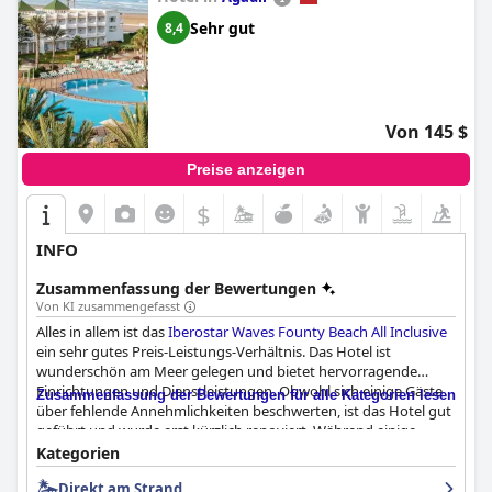
Sehr gut
8,4
Von 145 $
Preise anzeigen
$
INFO
Zusammenfassung der Bewertungen
Von KI zusammengefasst
Alles in allem ist das
Iberostar Waves Founty Beach All Inclusive
ein sehr gutes Preis-Leistungs-Verhältnis. Das Hotel ist
wunderschön am Meer gelegen und bietet hervorragende
Einrichtungen und Dienstleistungen. Obwohl sich einige Gäste
Zusammenfassung der Bewertungen für alle Kategorien lesen
über fehlende Annehmlichkeiten beschwerten, ist das Hotel gut
geführt und wurde erst kürzlich renoviert. Während einige
Gäste der Meinung waren, dass es noch verbessert werden
Kategorien
könnte, um eine höhere 4-Sterne-Bewertung zu erreichen,
Direkt am Strand
haben viele ihren Aufenthalt genossen und fanden, dass es eine