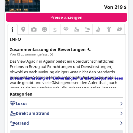
Von 219 $
Preise anzeigen
$
INFO
Zusammenfassung der Bewertungen
Von KI zusammengefasst
Das View Agadir in Agadir bietet ein überdurchschnittliches
Erlebnis in Bezug auf Einrichtungen und Dienstleistungen,
obwohl es nach Meinung einiger Gäste nicht den Standards
eines echten 5-Sterne-Hotels entspricht. Die Lage des Hotels
Zusammenfassung der Bewertungen für alle Kategorien lesen
wurde gelobt und viele Gäste genossen den Aufenthalt, auch
wenn es einige Bereiche gab, die verbessert werden könnten.
Obwohl einige Gäste von der Qualität des Frühstücks
Kategorien
enttäuscht waren und der Meinung waren, dass die Preise der
Luxus
Mahlzeiten nicht ganz der Qualität des Essens entsprachen,
wurde das Hotel insgesamt als ausgezeichnet und perfekt
Direkt am Strand
beschrieben. Für diejenigen, die einen luxuriösen Aufenthalt in
Agadir suchen, ist das
The View Agadir
immer noch eine gute
Strand
Wahl und kann sich mit den anderen Top-Hotels in der Gegend
messen.