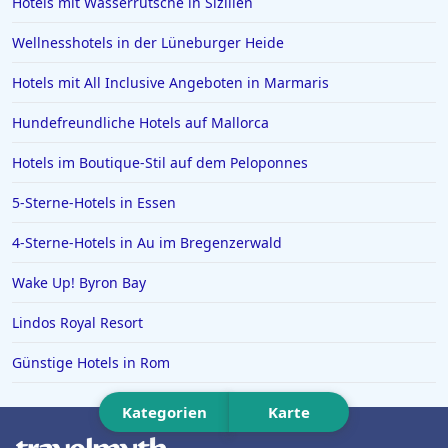
Hotels mit Wasserrutsche in Sizilien
Hotels in Bologna
Wellnesshotels in der Lüneburger Heide
Hotels in Juist
Hotels mit All Inclusive Angeboten in Marmaris
Hotels in Bielefeld
Hundefreundliche Hotels auf Mallorca
Hotels in der Eifel
Hotels im Boutique-Stil auf dem Peloponnes
Hotels in Filderstadt
Hotels in Lingen (Ems)
5-Sterne-Hotels in Essen
Hotels in Boblingen
4-Sterne-Hotels in Au im Bregenzerwald
Hotels an der Algarve
Wake Up! Byron Bay
Lindos Royal Resort
Günstige Hotels in Rom
Kategorien
Karte