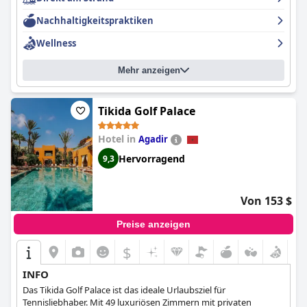
gute Wahl ist, auch wenn es sich eher wie ein 3-Sterne-Hotel
Nachhaltigkeitspraktiken
anfühlt.
Wellness
Mehr anzeigen
Tikida Golf Palace
Hotel in
Agadir
Hervorragend
9,3
Von 153 $
Preise anzeigen
$
INFO
Das Tikida Golf Palace ist das ideale Urlaubsziel für
Tennisliebhaber. Mit 49 luxuriösen Zimmern mit privaten