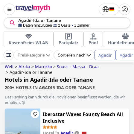
Agadir-Ida or Tanane
Daten hinzufügen
2 Gäste
1 Zimmer
Kostenfreies WLAN
Parkplatz
Pool
Hundefreund
Agadir
Agadir
Preiskategorie
Sortieren nach
Welt
>
Afrika
>
Marokko
>
Souss - Massa - Draa
>
Agadir-Ida or Tanane
Hotels in Agadir-Ida oder Tanane
200+ HOTELS IN AGADIR-IDA ODER TANANE
Das Ranking kann durch die Provisionen beeinflusst werden, die wir
erhalten.
Iberostar Waves Founty Beach All
Inclusive
Hotel in
Agadir