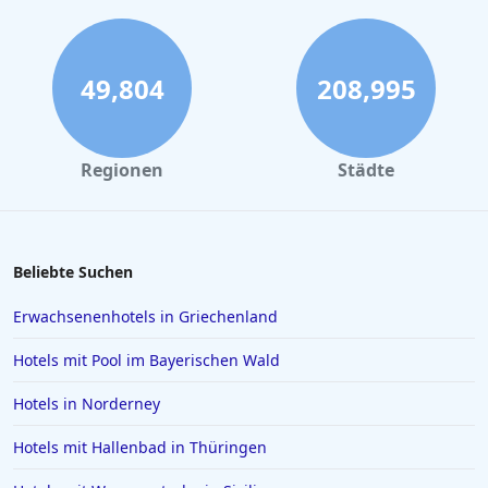
Hotels in Dubai
Hotels an der Nordsee
Hotels in Augsburg
49,804
208,995
Hotels auf Lanzarote
Hotels in Schliersee
Regionen
Städte
Hotels in Hurghada
Hotels in Schwerin
Hotels in Regensburg
Beliebte Suchen
Hotels in Wittenburg
Erwachsenenhotels in Griechenland
Hotels in Oberammergau
Hotels mit Pool im Bayerischen Wald
Hotels in Bad Zwischenahn
Hotels in Norderney
Hotels in Obertauern
Hotels mit Hallenbad in Thüringen
Hotels in Suhl
Hotels in Papenburg