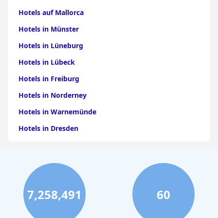
Hotels auf Mallorca
Hotels in Münster
Hotels in Lüneburg
Hotels in Lübeck
Hotels in Freiburg
Hotels in Norderney
Hotels in Warnemünde
Hotels in Dresden
Hotels am Bodensee
Hotels in Stuttgart
Hotels in Leipzig
7,258,491
60
Hotels in Bamberg
Hotels in Nürnberg