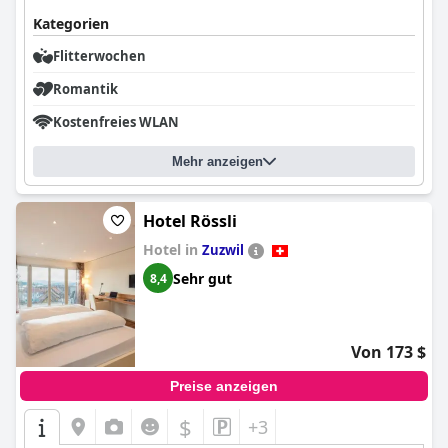
Kategorien
Flitterwochen
Romantik
Kostenfreies WLAN
Mehr anzeigen
Hotel Rössli
Hotel in
Zuzwil
Sehr gut
8,4
Von 173 $
Preise anzeigen
$
+3