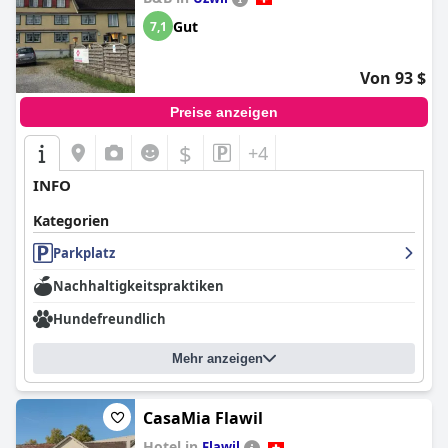
Gut
7,1
Von 93 $
Preise anzeigen
$
+4
INFO
Kategorien
Parkplatz
Nachhaltigkeitspraktiken
Hundefreundlich
Mehr anzeigen
CasaMia Flawil
Hotel in
Flawil