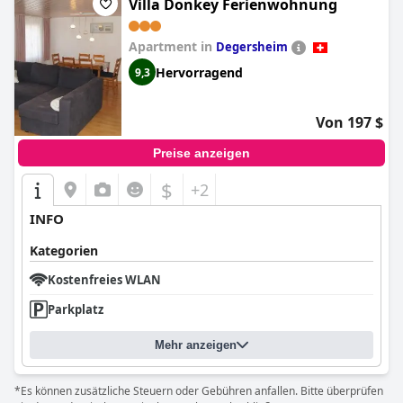
Villa Donkey Ferienwohnung
Apartment in
Degersheim
Hervorragend
9,3
Von 197 $
Preise anzeigen
$
+2
INFO
Kategorien
Kostenfreies WLAN
Parkplatz
Mehr anzeigen
*Es können zusätzliche Steuern oder Gebühren anfallen. Bitte überprüfen