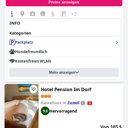
Preise anzeigen
$
+3
INFO
Kategorien
Parkplatz
Hundefreundlich
Kostenfreies WLAN
Mehr anzeigen
Hotel Pension Im Dorf
Gästehaus in
Zuzwil
Hervorragend
9,0
Von 165 $