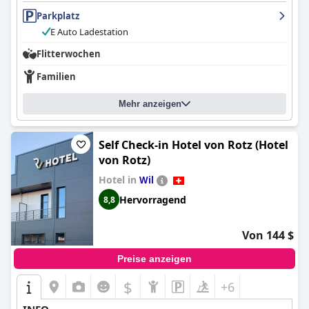
geräumig, sauber und gut ausgestattet, mit moderner
Parkplatz
Einrichtung und freundlichem Personal. Die Sauberkeit des
Hotels ist beeindruckend und das Personal tut alles, damit sich
E Auto Ladestation
die Gäste willkommen und wohl fühlen. Die kostenlose
Tiefgarage ist bequem und gut gepflegt, und es gibt
Flitterwochen
Abstellmöglichkeiten für Fahrräder. Insgesamt empfehlen die
Familien
Gäste dieses Hotel wegen seiner praktischen und wertvollen
Annehmlichkeiten.
Mehr anzeigen
Self Check-in Hotel von Rotz (Hotel
von Rotz)
Hotel in
Wil
Hervorragend
8,8
Von 144 $
Preise anzeigen
$
+6