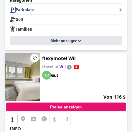
Kategorien
Parkplatz
Golf
Familien
Mehr anzeigen
flexymotel Wil
Hotel in
Wil
Gut
7,7
Von 116 $
Preise anzeigen
$
+4
INFO