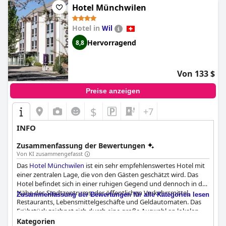
Hotel Münchwilen
Hotel in
Wil
Hervorragend
8,8
Von 133 $
Preise anzeigen
$
+7
INFO
Zusammenfassung der Bewertungen
Von KI zusammengefasst
Das
Hotel Münchwilen
ist ein sehr empfehlenswertes Hotel mit
einer zentralen Lage, die von den Gästen geschätzt wird. Das
Hotel befindet sich in einer ruhigen Gegend und dennoch in der
Nähe des Stadtzentrums, der öffentlichen Verkehrsmittel,
Zusammenfassung der Bewertungen für alle Kategorien lesen
Restaurants, Lebensmittelgeschäfte und Geldautomaten. Das
Frühstück zeichnet sich durch eine große Auswahl an lokalen
Produkten und ein gut sortiertes Buffet aus. Die Zimmer sind
Kategorien