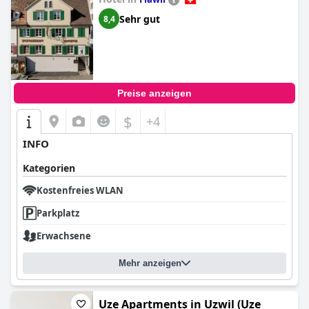
Sehr gut
8,4
Preise anzeigen
$
+4
INFO
Kategorien
Kostenfreies WLAN
Parkplatz
Erwachsene
Mehr anzeigen
Uze Apartments in Uzwil (Uze