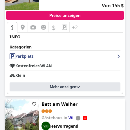
Von 155 $
Preise anzeigen
$
+2
INFO
Kategorien
Parkplatz
Kostenfreies WLAN
Klein
Mehr anzeigen
Bett am Weiher
Gästehaus in
Wil
Hervorragend
9,0