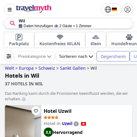
Wil
Daten hinzufügen
2 Gäste
1 Zimmer
Parkplatz
Kostenfreies WLAN
Klein
Hundefreun
Degersheim
U
Preiskategorie
Sortieren nach
Welt
>
Europa
>
Schweiz
>
Sankt Gallen
>
Wil
Hotels in Wil
37 HOTELS IN WIL
Das Ranking kann durch die Provisionen beeinflusst werden, die wir
erhalten.
Hotel Uzwil
Hotel in
Uzwil
Hervorragend
8,8