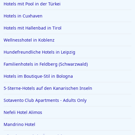
Hotels mit Pool in der Türkei
Hotels in Madrid
Hotels in Wyk auf Föhr
Hotels in Cuxhaven
Hotels in Neubrandenburg
Hotels mit Hallenbad in Tirol
Hotels in Kefalonia
Wellnesshotel in Koblenz
Hotels in Bodenmais
Hundefreundliche Hotels in Leipzig
Hotels in Bad Bramstedt
Familienhotels in Feldberg (Schwarzwald)
Hotels in Iserlohn
Hotels in Norden
Hotels im Boutique-Stil in Bologna
5-Sterne-Hotels auf den Kanarischen Inseln
Sotavento Club Apartments - Adults Only
Nefeli Hotel Alimos
Mandrino Hotel