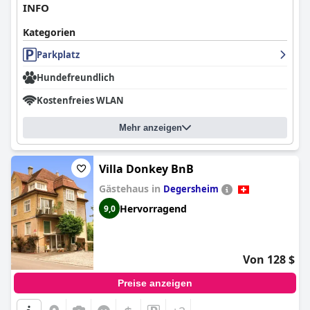
INFO
Kategorien
Parkplatz
Hundefreundlich
Kostenfreies WLAN
Mehr anzeigen
Villa Donkey BnB
Gästehaus in
Degersheim
Hervorragend
9,0
Von 128 $
Preise anzeigen