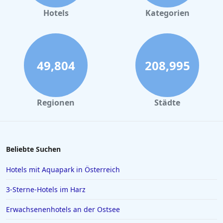
Hotels in Büsum
Hotels
Kategorien
Hotels in Garmisch-Partenkirchen
Hotels in Tannheim
Hotels in Bozen
49,804
208,995
Hotels in Salzburg
Hotels in Erfurt
Regionen
Städte
Hotels in Venedig
Hotels in Wiek auf Rügen
Hotels in Kiel
Beliebte Suchen
Hotels in Swinemünde
Hotels mit Aquapark in Österreich
Hotels in Greetsiel
3-Sterne-Hotels im Harz
Hotels in Deutschland
Erwachsenenhotels an der Ostsee
Hotels in Lissabon