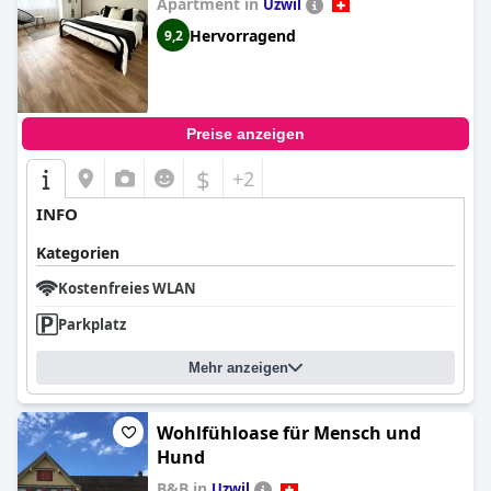
Apartment in
Uzwil
Hervorragend
9,2
Preise anzeigen
$
+2
INFO
Kategorien
Kostenfreies WLAN
Parkplatz
Mehr anzeigen
Wohlfühloase für Mensch und
Hund
B&B in
Uzwil