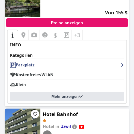
Von 155 $
Preise anzeigen
$
+3
INFO
Kategorien
Parkplatz
Kostenfreies WLAN
Klein
Mehr anzeigen
Hotel Bahnhof
Hotel in
Uzwil