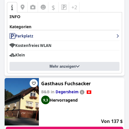
$
+2
INFO
Kategorien
Parkplatz
Kostenfreies WLAN
Klein
Mehr anzeigen
Gasthaus Fuchsacker
B&B in
Degersheim
Hervorragend
9,3
Von 137 $