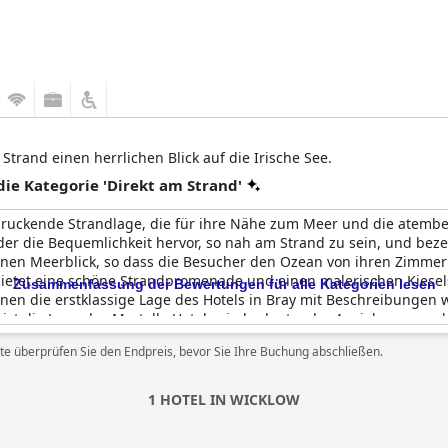
Strand einen herrlichen Blick auf die Irische See.
e Kategorie 'Direkt am Strand'
ndruckende Strandlage, die für ihre Nähe zum Meer und die atembe
 die Bequemlichkeit hervor, so nah am Strand zu sein, und bezei
hönen Meerblick, so dass die Besucher den Ozean von ihren Zimme
bietet eine schöne Strandpromenade und einen malerischen Kiesel
Zusammenfassung der Bewertungen für alle Kategorien lesen
en die erstklassige Lage des Hotels in Bray mit Beschreibungen 
t die Lage des Martello Hotels ein bedeutender Anziehungspunkt
te überprüfen Sie den Endpreis, bevor Sie Ihre Buchung abschließen.
1 HOTEL IN WICKLOW