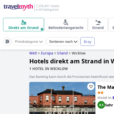
7,258,491 Hotels
in 60 Kategorien
Direkt am Strand
Behindertengerecht
Strand
Bray
Preiskategorie
Sortieren nach
Welt
>
Europa
>
Irland
>
Wicklow
Hotels direkt am Strand in
1 HOTEL IN WICKLOW
Das Ranking kann durch die Provisionen beeinflusst werd
The Ma
Hotel in
Sehr
8,5