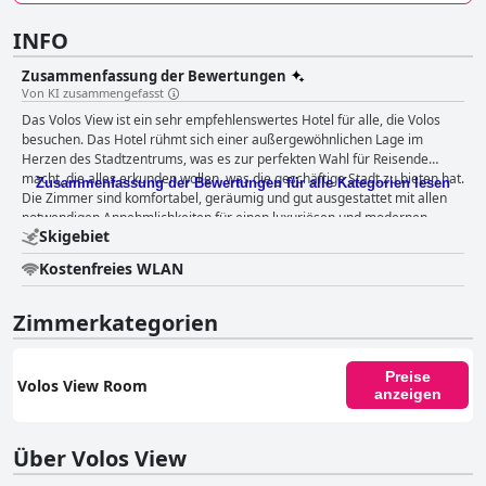
INFO
Zusammenfassung der Bewertungen
Von KI zusammengefasst
Das Volos View ist ein sehr empfehlenswertes Hotel für alle, die Volos
besuchen. Das Hotel rühmt sich einer außergewöhnlichen Lage im
Herzen des Stadtzentrums, was es zur perfekten Wahl für Reisende
macht, die alles erkunden wollen, was die geschäftige Stadt zu bieten hat.
Zusammenfassung der Bewertungen für alle Kategorien lesen
Die Zimmer sind komfortabel, geräumig und gut ausgestattet mit allen
notwendigen Annehmlichkeiten für einen luxuriösen und modernen
Skigebiet
Aufenthalt. Das Hotel legt großen Wert auf Sauberkeit und bietet seinen
Gästen eine makellose Umgebung. Das Personal ist aufmerksam,
Kostenfreies WLAN
rücksichtsvoll und zuvorkommend. Viele Rezensenten loben den
fürsorglichen und wunderbaren Gastgeber und das hilfsbereite Personal.
Die Gäste können einen bequemen und erholsamen Schlaf auf großen,
Zimmerkategorien
sauberen Betten mit fantastischen Matratzen genießen. Insgesamt
bietet das Volos View eine schöne Umgebung und ausgezeichnete
Annehmlichkeiten, die es zu einer außergewöhnlichen und gut
Preise
Volos View Room
ausgestatteten Unterkunft für einen unvergesslichen Aufenthalt machen.
anzeigen
Über Volos View