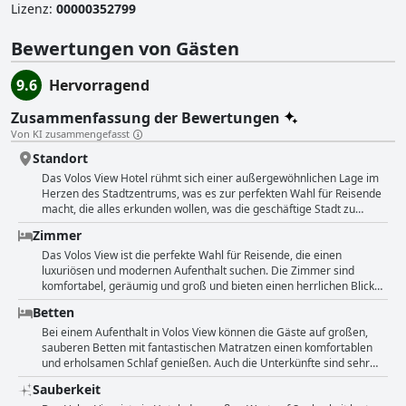
Lizenz
:
00000352799
Bewertungen von Gästen
9.6
Hervorragend
Zusammenfassung der Bewertungen
Von KI zusammengefasst
Standort
Das Volos View Hotel rühmt sich einer außergewöhnlichen Lage im
Herzen des Stadtzentrums, was es zur perfekten Wahl für Reisende
macht, die alles erkunden wollen, was die geschäftige Stadt zu
bieten hat. Die Gäste können den Hafen und andere lokale
Zimmer
Attraktionen bequem zu Fuß erreichen, und das Hotel bietet auch
Parkmöglichkeiten für zusätzlichen Komfort. Viele Gäste haben die
Das Volos View ist die perfekte Wahl für Reisende, die einen
komfortablen und geräumigen Unterkünfte gelobt und die schönen
luxuriösen und modernen Aufenthalt suchen. Die Zimmer sind
und makellos sauberen Zimmer hervorgehoben. Insgesamt bietet
komfortabel, geräumig und groß und bieten einen herrlichen Blick
das Hotel eine schöne Umgebung und ausgezeichnete
auf die Stadt und die Berge. Jedes Zimmer ist gut ausgestattet und
Betten
Annehmlichkeiten, was es zu einer sehr empfehlenswerten Wahl für
verfügt über alle notwendigen Annehmlichkeiten für einen
einen Besuch in Volos macht.
komfortablen Aufenthalt. Die Geräumigkeit der Apartments wird
Bei einem Aufenthalt in Volos View können die Gäste auf großen,
besonders hervorgehoben und die Gäste loben die moderne
sauberen Betten mit fantastischen Matratzen einen komfortablen
Einrichtung und die Sauberkeit. Auch die Kommunikation und der
und erholsamen Schlaf genießen. Auch die Unterkünfte sind sehr
Service des Eigentümers werden geschätzt. Man merkt, dass auf
schön und bieten einen idealen Rahmen für eine erholsame
Sauberkeit
jedes Detail geachtet wird - von der geschmackvollen Einrichtung bis
Nachtruhe. Trotz der dünnen Decken schwärmen die Gäste von den