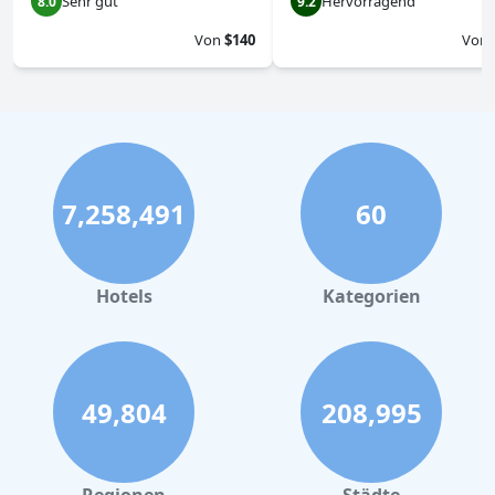
Sehr gut
Hervorragend
8.0
9.2
Von
$140
Von
7,258,491
60
Hotels
Kategorien
49,804
208,995