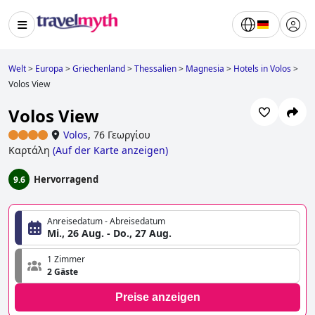
Welt
>
Europa
>
Griechenland
>
Thessalien
>
Magnesia
>
Hotels in Volos
>
Volos View
Volos View
Volos
,
76 Γεωργίου
Καρτάλη
(
Auf der Karte anzeigen
)
Hervorragend
9.6
Anreisedatum - Abreisedatum
Mi., 26 Aug. - Do., 27 Aug.
1 Zimmer
2 Gäste
Preise anzeigen