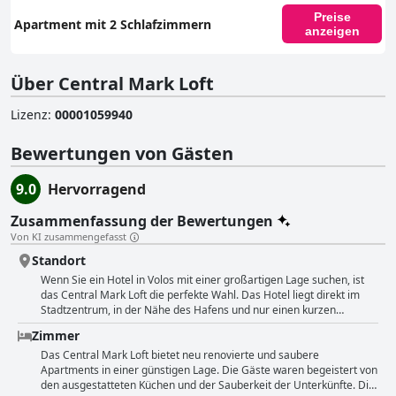
Preise
Apartment mit 2 Schlafzimmern
anzeigen
Über Central Mark Loft
Lizenz
:
00001059940
Bewertungen von Gästen
9.0
Hervorragend
Zusammenfassung der Bewertungen
Von KI zusammengefasst
Standort
Wenn Sie ein Hotel in Volos mit einer großartigen Lage suchen, ist
das Central Mark Loft die perfekte Wahl. Das Hotel liegt direkt im
Stadtzentrum, in der Nähe des Hafens und nur einen kurzen
Spaziergang von der Uferpromenade entfernt. Die Bequemlichkeit
Zimmer
dieser Lage ist unbestreitbar und die Gäste schwärmen davon, wie
praktisch und unglaublich bequem sie ist. Vom Balkon aus haben Sie
Das Central Mark Loft bietet neu renovierte und saubere
einen tollen Blick auf die Stadt und das Meer. Die zentrale Lage
Apartments in einer günstigen Lage. Die Gäste waren begeistert von
bedeutet auch, dass alles, was Sie brauchen, leicht zu erreichen ist,
den ausgestatteten Küchen und der Sauberkeit der Unterkünfte. Die