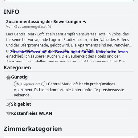
INFO
Zusammenfassung der Bewertungen
Von KI zusammengefasst
Das Central Mark Loft ist ein sehr empfehlenswertes Hotel in Volos, das
für seine hervorragende Lage im Stadtzentrum, in der Nähe des Hafens
und der Uferpromenade, gelobt wird. Die Apartments sind neu renoviert,
geräumig und mit allem ausgestattet, was die Gäste brauchen,
Zusammenfassung der Bewertungen für alle Kategorien lesen
einschließlich sauberer Küchen. Die Sauberkeit des Hotels und der
Apartments ist tadellos, und es wird streng auf Hygiene geachtet. Das
Kategorien
Personal, insbesondere der Eigentümer Mark, ist freundlich, hilfsbereit
und ein hervorragender Kommunikator, der den Gästen einen
Günstig
hervorragenden Service bietet. Die Betten werden immer wieder für
ihren Komfort hervorgehoben, mit neuen und bequemen Matratzen und
Central Mark Loft ist ein preisgünstiges
KI-generiert
stilvollem Dekor. Trotz einiger negativer Kommentare bezüglich des
Apartment. Es bietet komfortable Unterkünfte für preisbewusste
Lärms genossen die meisten Gäste eine erholsame Nachtruhe.
Reisende.
Insgesamt ist das Central Mark Loft eine gute Wahl für alle, die eine
Skigebiet
zentral gelegene, saubere und komfortable Wohnung mit
ausgezeichnetem Service suchen.
Kostenfreies WLAN
Zimmerkategorien