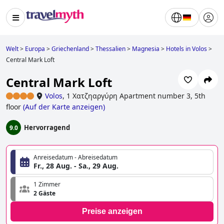
Welt
>
Europa
>
Griechenland
>
Thessalien
>
Magnesia
>
Hotels in Volos
>
Central Mark Loft
Central Mark Loft
Volos
,
1 Χατζηαργύρη Apartment number 3, 5th
floor
(
Auf der Karte anzeigen
)
Hervorragend
9.0
Anreisedatum - Abreisedatum
Fr., 28 Aug. - Sa., 29 Aug.
1 Zimmer
2 Gäste
Preise anzeigen