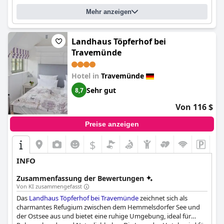
gesamten Hotel einen hervorragenden Service bieten. Die Spa-
Mehr anzeigen
Einrichtungen sind sehr schön und gut gepflegt, wobei die
Sauna und der Pool die Highlights sind. Die Lage des Hotels am
Strand bietet den Gästen die perfekte Gelegenheit, Sonne zu
tanken, die Landschaft zu genießen und unvergessliche
Landhaus Töpferhof bei
Erinnerungen zu sammeln. Einige Gäste sind jedoch geteilter
Travemünde
Meinung über die Parkmöglichkeiten, da sie diese als
unübersichtlich und überteuert empfinden. Insgesamt ist das
Hotel in
Travemünde
Maritim Strandhotel Travemünde
eine gute Wahl für einen
Kurzurlaub an der Ostsee.
Sehr gut
8,7
Von 116 $
Preise anzeigen
$
INFO
Zusammenfassung der Bewertungen
Von KI zusammengefasst
Das
Landhaus Töpferhof bei Travemünde
zeichnet sich als
charmantes Refugium zwischen dem Hemmelsdorfer See und
der Ostsee aus und bietet eine ruhige Umgebung, ideal für