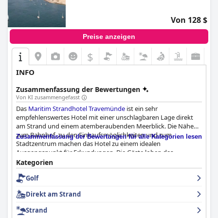
Von 128 $
Preise anzeigen
$
INFO
Zusammenfassung der Bewertungen
Von KI zusammengefasst
Das
Maritim Strandhotel Travemünde
ist ein sehr
empfehlenswertes Hotel mit einer unschlagbaren Lage direkt
am Strand und einem atemberaubenden Meerblick. Die Nähe
zum Bahnhof, zu den Einkaufsmöglichkeiten und zum
Zusammenfassung der Bewertungen für alle Kategorien lesen
Stadtzentrum machen das Hotel zu einem idealen
Ausgangspunkt für Erkundungen. Die Gäste loben das
hervorragende Frühstück mit einer Vielzahl von Optionen und
Kategorien
köstlichen Speisen sowie das freundliche und aufmerksame
Golf
Personal des Hotels. Das hoteleigene Pub-Restaurant serviert
köstliche Speisen und ist für ein Abendessen sehr zu empfehlen.
Direkt am Strand
Die Zimmer sind sauber und komfortabel und einige bieten
einen herrlichen Blick auf das Meer. Das Hotel ist sehr gepflegt
Strand
und verfügt über außergewöhnliche Mitarbeiter, die im