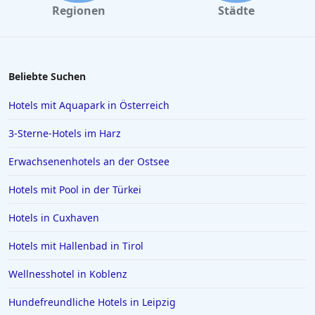
Regionen
Städte
Hotels in Venedig
Hotels in Wiek auf Rügen
Hotels in Kiel
Beliebte Suchen
Hotels in Swinemünde
Hotels mit Aquapark in Österreich
Hotels in Greetsiel
3-Sterne-Hotels im Harz
Hotels in Deutschland
Erwachsenenhotels an der Ostsee
Hotels in Lissabon
Hotels mit Pool in der Türkei
Hotels in Madrid
Hotels in Wyk auf Föhr
Hotels in Cuxhaven
Hotels in Neubrandenburg
Hotels mit Hallenbad in Tirol
Hotels in Kefalonia
Wellnesshotel in Koblenz
Hotels in Bodenmais
Hundefreundliche Hotels in Leipzig
Hotels in Bad Bramstedt