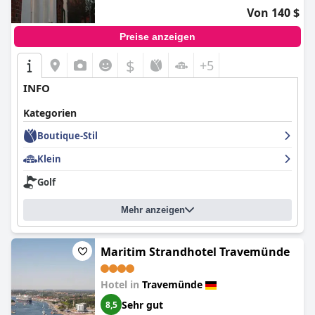
wert ist.
Von 140 $
Preise anzeigen
$
+5
INFO
Kategorien
Boutique-Stil
Klein
Golf
Mehr anzeigen
Maritim Strandhotel Travemünde
Hotel in
Travemünde
Sehr gut
8,5