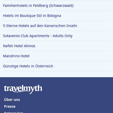
Familienhotels in Feldberg (Schwarzwald)
Hotels in Iserlohn
Hotels in Norden
Hotels im Boutique-Stil in Bologna
5-Sterne-Hotels auf den Kanarischen Inseln
Sotavento Club Apartments - Adults Only
Nefeli Hotel Alimos
Mandrino Hotel
Günstige Hotels in Österreich
Über uns
Presse