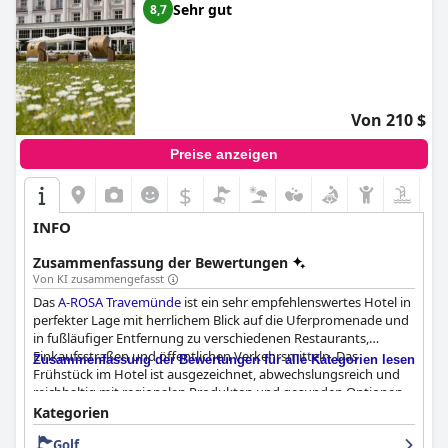
Sehr gut
8,7
Von 210 $
Preise anzeigen
$
INFO
Zusammenfassung der Bewertungen
Von KI zusammengefasst
Das
A-ROSA Travemünde
ist ein sehr empfehlenswertes Hotel in
perfekter Lage mit herrlichem Blick auf die Uferpromenade und
in fußläufiger Entfernung zu verschiedenen Restaurants,
Einkaufsstraßen und öffentlichen Verkehrsmitteln. Das
Zusammenfassung der Bewertungen für alle Kategorien lesen
Frühstück im Hotel ist ausgezeichnet, abwechslungsreich und
reichhaltig mit regionalen Produkten und gesunden Optionen.
Das Abendessen wird unterschiedlich bewertet, aber das Buffet
Kategorien
ist abwechslungsreich und schmackhaft und die Hotelbar bietet
Golf
sehr gute Cocktails und ausgezeichneten Champagner. Die