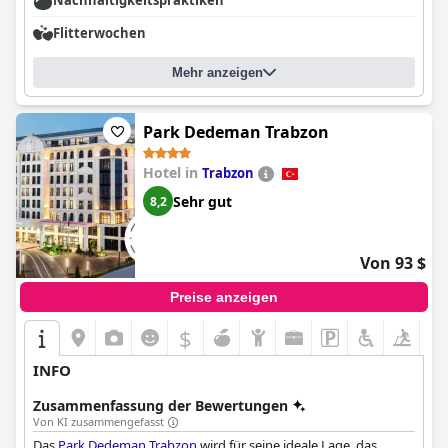
Nachhaltigkeitspraktiken
Flitterwochen
Mehr anzeigen
Park Dedeman Trabzon
Hotel in
Trabzon
Sehr gut
8,2
Von 93 $
Preise anzeigen
$
INFO
Zusammenfassung der Bewertungen
Von KI zusammengefasst
Das
Park Dedeman Trabzon
wird für seine ideale Lage, das