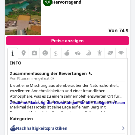
Hervorragend
9,0
Von 74 $
Preise anzeigen
$
INFO
Zusammenfassung der Bewertungen
Von KI zusammengefasst
bietet eine Mischung aus atemberaubender Naturschönheit,
exzellenten Annehmlichkeiten und einer freundlichen
Atmosphäre, was es zu einem sehr empfehlenswerten Ort für
Touristen macht, die Trabzon besuchen. Das herausragende
Zusammenfassung der Bewertungen für alle Kategorien lesen
Merkmal des Hotels ist seine Lage auf einem Berg mit
Panoramablick auf den Sera-See, üppiges Grün und die
umliegenden Berge. Diese ruhige und malerische Umgebung ist
Kategorien
perfekt für Entspannung und seelisches Wohlbefinden und
Nachhaltigkeitspraktiken
gleichzeitig in bequemer Nähe zu Trabzon und lokalen
Attraktionen.