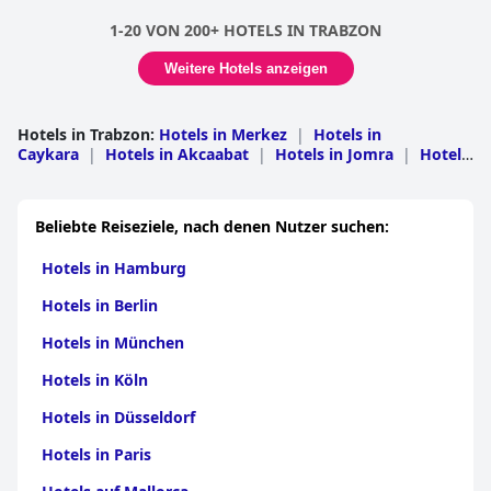
1-20 VON 200+ HOTELS IN TRABZON
Weitere Hotels anzeigen
Hotels in Trabzon
:
Hotels in Merkez
|
Hotels in
Caykara
|
Hotels in Akcaabat
|
Hotels in Jomra
|
Hotels
in Macka
|
Hotels in Arsin
|
Hotels in Surmene
|
Hotels
in Of
|
Hotels in Çarşıbaşı
|
Hotels in
Dernekpazarı
|
Hotels in Salpazari
|
Hotels in Hayrat
Beliebte Reiseziele, nach denen Nutzer suchen:
Hotels in Hamburg
Hotels in Berlin
Hotels in München
Hotels in Köln
Hotels in Düsseldorf
Hotels in Paris