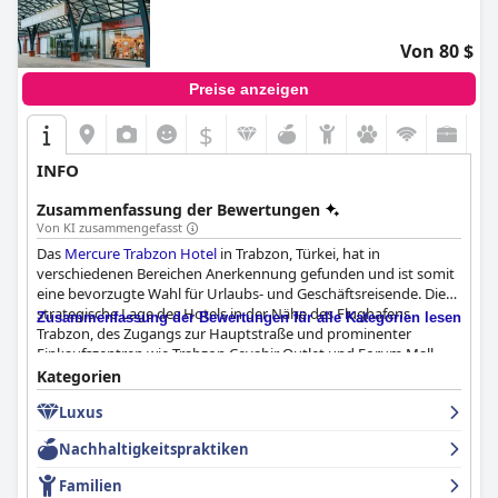
malerische Umgebung abseits der Hektik der Stadt suchen.
Trotz einiger verbesserungswürdiger Bereiche unterstreichen
die positiven Aspekte im Allgemeinen den Ruf des Hotels als
Von 80 $
einladender Rückzugsort.
Preise anzeigen
$
INFO
Zusammenfassung der Bewertungen
Von KI zusammengefasst
Das
Mercure Trabzon Hotel
in Trabzon, Türkei, hat in
verschiedenen Bereichen Anerkennung gefunden und ist somit
eine bevorzugte Wahl für Urlaubs- und Geschäftsreisende. Die
strategische Lage des Hotels in der Nähe des Flughafens
Zusammenfassung der Bewertungen für alle Kategorien lesen
Trabzon, des Zugangs zur Hauptstraße und prominenter
Einkaufszentren wie Trabzon Cevahir Outlet und Forum Mall
erhöht seine Attraktivität und bietet Bequemlichkeit und einen
Kategorien
wunderschönen Meerblick. Obwohl es kleinere Bedenken
Luxus
hinsichtlich der Entfernung zu bestimmten
Unterhaltungsmöglichkeiten gibt, überwiegen die positiven
Nachhaltigkeitspraktiken
Aspekte, was es zu einem ausgezeichneten Ausgangspunkt für
die Erkundung der weiteren Region, einschließlich Uzungol,
Familien
macht.