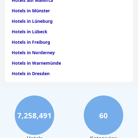
Hotels auf Mallorca
Hotels in Münster
Hotels in Lüneburg
Hotels in Lübeck
Hotels in Freiburg
Hotels in Norderney
Hotels in Warnemünde
Hotels in Dresden
Hotels am Bodensee
Hotels in Stuttgart
Hotels in Leipzig
7,258,491
60
Hotels in Bamberg
Hotels in Nürnberg
Hotels in Büsum