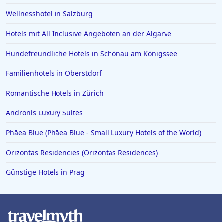
Hotels in Ludwigsburg
Wellnesshotel in Salzburg
Hotels in Bagamoyo
Hotels mit All Inclusive Angeboten an der Algarve
Hotels in Gera
Hundefreundliche Hotels in Schönau am Königssee
Hotels auf Zypern
Familienhotels in Oberstdorf
Hotels in Dierhagen
Romantische Hotels in Zürich
Hotels in Oslo
Hotels in Schleswig Holstein
Andronis Luxury Suites
Hotels in Lenggries
Phāea Blue (Phāea Blue - Small Luxury Hotels of the World)
Orizontas Residencies (Orizontas Residences)
Günstige Hotels in Prag