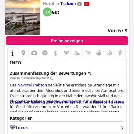
Hotel in
Trabzon
Gut
7,8
Von 67 $
Preise anzeigen
$
INFO
Zusammenfassung der Bewertungen
Von KI zusammengefasst
Das
Novotel Trabzon
genießt eine erstklassige Strandlage mit
atemberaubendem Meerblick und einer friedlichen Atmosphäre.
Es ist strategisch günstig in der Nähe der Jawahir Mall und des
Flughafens Trabzon gelegen, was sowohl für Urlaubs- als auch
Zusammenfassung der Bewertungen für alle Kategorien lesen
für Geschäftsreisende von Vorteil ist. Der wunderschöne Garten
und die gepflegten Einrichtungen tragen zu einem insgesamt
luxuriösen Erlebnis bei.
Kategorien
Luxus
Gäste loben häufig das Frühstück des Hotels und heben seine
Vielfalt, seinen köstlichen Geschmack und die angenehme