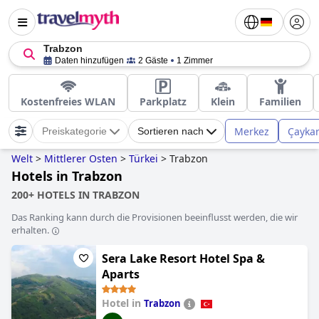
Trabzon
Daten hinzufügen
2 Gäste
1 Zimmer
Kostenfreies WLAN
Parkplatz
Klein
Familien
Merkez
Çayka
Preiskategorie
Sortieren nach
Welt
>
Mittlerer Osten
>
Türkei
>
Trabzon
Hotels in Trabzon
200+ HOTELS IN TRABZON
Das Ranking kann durch die Provisionen beeinflusst werden, die wir
erhalten.
Sera Lake Resort Hotel Spa &
Aparts
Hotel in
Trabzon