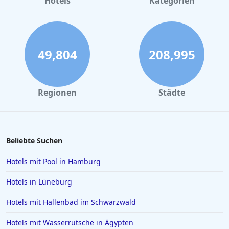
Hotels
Kategorien
Hotels in Hannover
Hotels im Bayerischen Wald
Hotels in Wismar
49,804
208,995
Hotels in Langeoog
Hotels in Ulm
Regionen
Städte
Hotels in Norddeich
Hotels in Como
Hotels in Füssen
Beliebte Suchen
Hotels in Husum
Hotels mit Pool in Hamburg
Hotels in Rosenheim
Hotels in Lüneburg
Hotels in Istanbul
Hotels mit Hallenbad im Schwarzwald
Hotels in Willingen
Hotels mit Wasserrutsche in Ägypten
Hotels auf Santorin