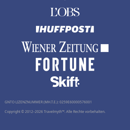
GNTO LIZENZNUMMER (MH.T.E.): 0259Ε60000576001
Copyright © 2012–2026 Travelmyth™. Alle Rechte vorbehalten.