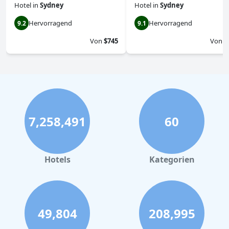
Hotel
in
Sydney
Hotel
in
Sydney
Hervorragend
Hervorragend
9.2
9.1
Von
$745
Von
$
7,258,491
60
Hotels
Kategorien
49,804
208,995