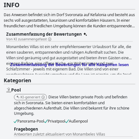
INFO
Das Anwesen befindet sich im Dorf Svoronata auf Kefalonia und besteht aus
sechs voll ausgestatteten, luxuriösen und komfortablen Häusern. In einer
freundlichen und friedlichen Umgebung können die Kunden entspannende
Momente im üppigen Garten genießen.
Zusammenfassung der Bewertungen
Von KI zusammengefasst
Monambeles Villas ist ein sehr empfehlenswerter Urlaubsort für alle, die
einen sauberen, entspannenden und ruhigen Aufenthalt suchen. Die
Villen sind geräumig und gut ausgestattet und bieten ihren Gästen einen
eigenen Balkon, eine offene Küche, ein Wohnzimmer und zwei
Zusammenfassung der Bewertungen für alle Kategorien lesen
Schlafzimmer - jeweils mit eigenem Bad. Die Villen sind von einer
wunderschönen Aussicht umgeben und die Lage ist günstig, um die Insel
Kategorien
zu erkunden. Strände und Restaurants sind leicht zu Fuß zu erreichen,
ideal für alle, die das Strandleben lieben. Der Pool wird gut gepflegt, und
Pool
es gibt C19-Maßnahmen für Sonnenliegen, die einen sicheren Aufenthalt
gewährleisten. Ein Gast hat sich negativ über die Sauberkeit des Pools
Diese Villen bieten private Pools und befinden
KI-generiert
geäußert, was aber eine Ausnahme ist. Die Gastgeber, Elena und ihr
sich in Svoronata. Sie bieten einen komfortablen und
Mann, sind außergewöhnlich gastfreundlich und nehmen die Gäste auf,
abgeschiedenen Aufenthalt. Die Villen sind bekannt für ihre schöne
Umgebung.
ohne aufdringlich zu sein. Alles in allem ist Monambeles Villas die
perfekte Wahl für Familien, Paare und Freunde, die einen wunderbaren,
Panorama-Pool
Privatpool
Außenpool
reizvollen und großartigen Ort für einen Aufenthalt in Griechenland
Fragebogen
suchen.
Antworten zuletzt aktualisiert von Monambeles Villas