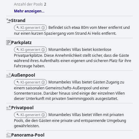
Anzahl der Pools
2
Mehr anzeigen...
Strand
Befindet sich etwa 80m vom Meer entfernt und
KI-generiert
nur einen kurzen Spaziergang vom Strand Ai Helis entfernt.
Parkplatz
Monambeles Villas bietet kostenlose
KI-generiert
Privatparkplätze. Diese Annehmlichkeit stellt sicher, dass die Gäste
während ihres Aufenthalts einen eigenen und sicheren Platz für ihre
Fahrzeuge haben.
Außenpool
Monambeles Villas bietet Gästen Zugang zu
KI-generiert
einem saisonalen Gemeinschafts-Außenpool und einer
Sonnenterrasse. Darüber hinaus sind einige der einzelnen Villen
dieser Unterkunft mit privaten Swimmingpools ausgestattet.
Privatpool
Monambeles Villas bietet Villen mit privaten
KI-generiert
Pools, die den Gästen eine private und entspannende Umgebung
gewährleisten.
Panorama-Pool