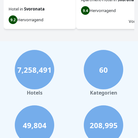
Hotel
in
Svoronata
Hervorragend
9.4
Hervorragend
9.2
Von
7,258,491
60
Hotels
Kategorien
49,804
208,995