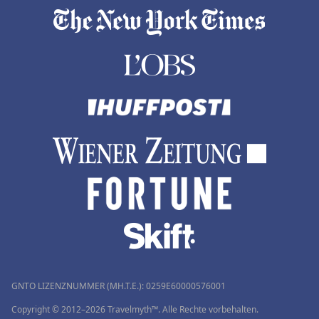
GNTO LIZENZNUMMER (MH.T.E.): 0259Ε60000576001
Copyright © 2012–2026 Travelmyth™. Alle Rechte vorbehalten.