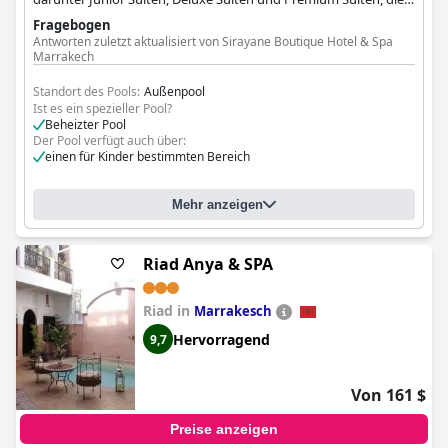
alle über private beheizte Pools und Gärten oder Terrassen
Fragebogen
verfügen.
Antworten zuletzt aktualisiert von Sirayane Boutique Hotel & Spa
Marrakech
Standort des Pools:
Außenpool
Ist es ein spezieller Pool?
Beheizter Pool
Der Pool verfügt auch über:
einen für Kinder bestimmten Bereich
Mehr anzeigen
Riad Anya & SPA
Riad in
Marrakesch
Hervorragend
9,7
Von 161 $
Preise anzeigen