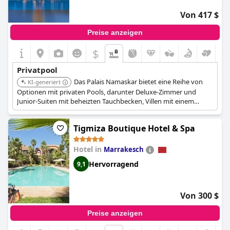
Von 417 $
Preise anzeigen
$
Privatpool
Das Palais Namaskar bietet eine Reihe von
KI-generiert
Optionen mit privaten Pools, darunter Deluxe-Zimmer und
Junior-Suiten mit beheizten Tauchbecken, Villen mit einem
Schlafzimmer, privaten Pools und Gärten, sowie größere Paläste
wie den Pool Palace und den Water Palace, die alle über private
Tigmiza Boutique Hotel & Spa
Pools verfügen.
Hotel in
Marrakesch
Hervorragend
9,1
Von 300 $
Preise anzeigen