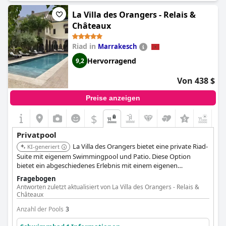
Speisemöglichkeiten und erstklassigem Service macht es zur
La Villa des Orangers - Relais &
ersten Wahl für ein hochwertiges Privatpool-Erlebnis.
Châteaux
Riad in
Marrakesch
Hervorragend
9,2
Von 438 $
Preise anzeigen
$
Privatpool
La Villa des Orangers bietet eine private Riad-
KI-generiert
Suite mit eigenem Swimmingpool und Patio. Diese Option
bietet ein abgeschiedenes Erlebnis mit einem eigenen
Außenwohnbereich rund um einen privaten beheizten Pool.
Fragebogen
Antworten zuletzt aktualisiert von La Villa des Orangers - Relais &
Châteaux
Anzahl der Pools
3