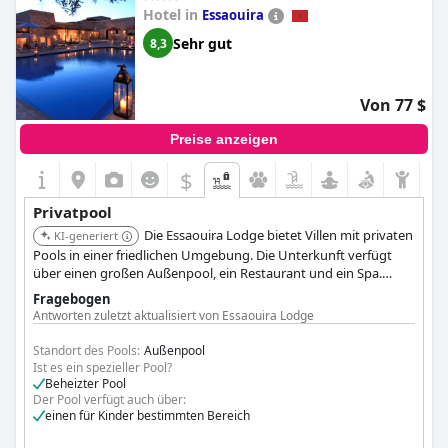
Hotel in
Essaouira
Sehr gut
8,3
Von 77 $
Preise anzeigen
$
Privatpool
Die Essaouira Lodge bietet Villen mit privaten
KI-generiert
Pools in einer friedlichen Umgebung. Die Unterkunft verfügt
über einen großen Außenpool, ein Restaurant und ein Spa.
Gäste schätzen die ruhige Lage, das freundliche Personal und
Fragebogen
die Möglichkeit beheizter Pools in einigen Villen.
Antworten zuletzt aktualisiert von Essaouira Lodge
Standort des Pools:
Außenpool
Ist es ein spezieller Pool?
Beheizter Pool
Der Pool verfügt auch über:
einen für Kinder bestimmten Bereich