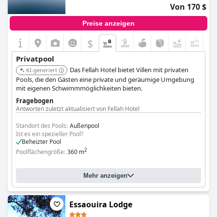
Einrichtungen, darunter eine professionelle Schwimmsauna,
Von 170 $
tragen zum umfassenden Entspannungserlebnis bei. Die
Annehmlichkeiten des Hotels werden als preisgünstig
Preise anzeigen
beschrieben und sind für besondere Anlässe wie Hochzeiten
uneingeschränkt zu empfehlen.
$
+1
Insgesamt wird
Riad Anya & SPA
für seine ruhigen Pools und
Privatpool
seinen professionellen 24/7-Service sehr empfohlen, was es zu
Das Fellah Hotel bietet Villen mit privaten
einer bevorzugten Wahl für einen romantischen und
KI-generiert
erholsamen Urlaub macht.
Pools, die den Gästen eine private und geräumige Umgebung
mit eigenen Schwimmmöglichkeiten bieten.
Fragebogen
Antworten zuletzt aktualisiert von Fellah Hotel
Standort des Pools:
Außenpool
Ist es ein spezieller Pool?
Beheizter Pool
2
Poolflächengröße:
360 m
Mehr anzeigen
Essaouira Lodge