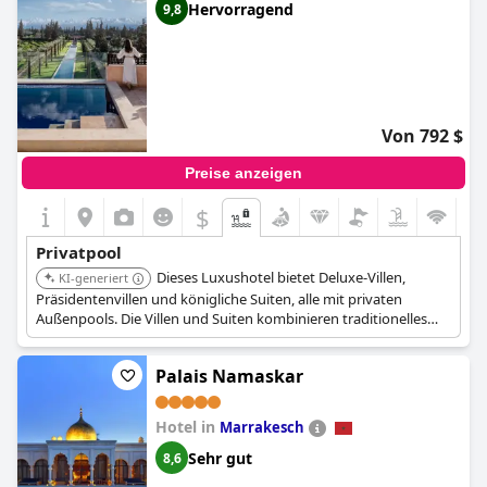
Hervorragend
9,8
Von 792 $
Preise anzeigen
$
Privatpool
Dieses Luxushotel bietet Deluxe-Villen,
KI-generiert
Präsidentenvillen und königliche Suiten, alle mit privaten
Außenpools. Die Villen und Suiten kombinieren traditionelles
marokkanisches Design mit modernem Komfort und bieten
einen privaten und opulenten Rückzugsort.
Palais Namaskar
Hotel in
Marrakesch
Sehr gut
8,6