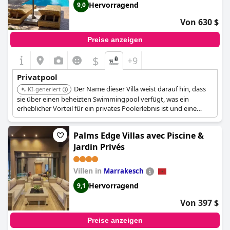
Hervorragend
9,0
Von 630 $
Preise anzeigen
$
+9
Privatpool
Der Name dieser Villa weist darauf hin, dass
KI-generiert
sie über einen beheizten Swimmingpool verfügt, was ein
erheblicher Vorteil für ein privates Poolerlebnis ist und eine
komfortable Nutzung bei verschiedenen Temperaturen
ermöglicht.
Palms Edge Villas avec Piscine &
Jardin Privés
Villen in
Marrakesch
Hervorragend
9,1
Von 397 $
Preise anzeigen