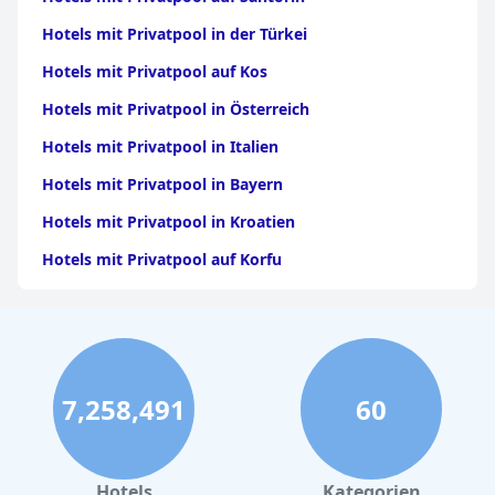
Hotels mit Privatpool in der Türkei
Hotels mit Privatpool auf Kos
Hotels mit Privatpool in Österreich
Hotels mit Privatpool in Italien
Hotels mit Privatpool in Bayern
Hotels mit Privatpool in Kroatien
Hotels mit Privatpool auf Korfu
Hotels mit Privatpool im Allgäu
Hotels mit Privatpool auf den Kanarischen Inseln
Hotels mit Privatpool auf Ibiza
7,258,491
60
Hotels mit Privatpool in Antalya
Hotels mit Privatpool in Spanien
Hotels mit Privatpool auf Chalkidiki
Hotels
Kategorien