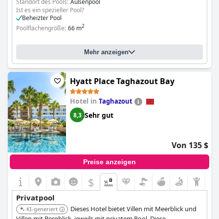
Standort des Pools:
Außenpool
Ist es ein spezieller Pool?
Beheizter Pool
2
Poolflächengröße:
66 m
Mehr anzeigen
Hyatt Place Taghazout Bay
Hotel in
Taghazout
Sehr gut
8,3
Von 135 $
Preise anzeigen
$
Privatpool
Dieses Hotel bietet Villen mit Meerblick und
KI-generiert
Villen mit Bergblick, jeweils mit privatem Pool. Diese