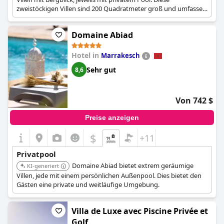
zweistöckigen Villen sind 200 Quadratmeter groß und umfassen
drei Schlafzimmer, einen separaten Wohnbereich, eine Küche
und einen Balkon.
Domaine Abiad
Hotel in
Marrakesch
Sehr gut
8,6
Von 742 $
Preise anzeigen
$
+11
Privatpool
Domaine Abiad bietet extrem geräumige
KI-generiert
Villen, jede mit einem persönlichen Außenpool. Dies bietet den
Gästen eine private und weitläufige Umgebung.
Villa de Luxe avec Piscine Privée et
Golf