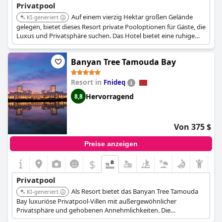
Privatpool
Auf einem vierzig Hektar großen Gelände
KI-generiert
gelegen, bietet dieses Resort private Pooloptionen für Gäste, die
Luxus und Privatsphäre suchen. Das Hotel bietet eine ruhige
Umgebung mit privaten Schwimmmöglichkeiten.
Banyan Tree Tamouda Bay
Resort in
Fnideq
Hervorragend
8,8
Von 375 $
Preise anzeigen
$
Privatpool
Als Resort bietet das Banyan Tree Tamouda
KI-generiert
Bay luxuriöse Privatpool-Villen mit außergewöhnlicher
Privatsphäre und gehobenen Annehmlichkeiten. Die
Kombination aus einem Privatstrand, mehreren