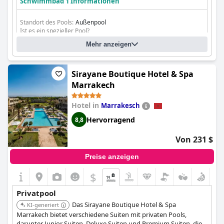
Schwimmbad 1 Informationen
Standort des Pools:
Außenpool
Ist es ein spezieller Pool?
Beheizter Pool
Mehr anzeigen
Sirayane Boutique Hotel & Spa
Marrakech
Hotel in
Marrakesch
Hervorragend
8,8
Von 231 $
Preise anzeigen
$
Privatpool
Das Sirayane Boutique Hotel & Spa
KI-generiert
Marrakech bietet verschiedene Suiten mit privaten Pools,
darunter Junior Suiten, Deluxe Suiten und Premium Suiten, die