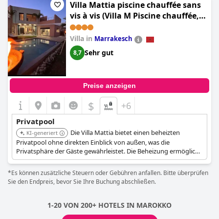
Villa Mattia piscine chauffée sans
vis à vis (Villa M Piscine chauffée,
Hammam sans vis à vis
Marrakech)
Villa in
Marrakesch
Sehr gut
8,7
Preise anzeigen
$
+6
Privatpool
Die Villa Mattia bietet einen beheizten
KI-generiert
Privatpool ohne direkten Einblick von außen, was die
Privatsphäre der Gäste gewährleistet. Die Beheizung ermöglicht
ein angenehmes Schwimmen.
*Es können zusätzliche Steuern oder Gebühren anfallen. Bitte überprüfen
Sie den Endpreis, bevor Sie Ihre Buchung abschließen.
1-20 VON 200+ HOTELS IN MAROKKO