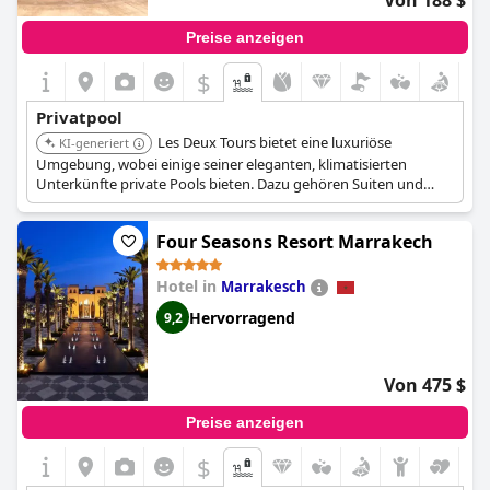
Von 188 $
die privaten Pools im Tigmiza werden Sie sicher beeindrucken.
Preise anzeigen
$
Privatpool
Les Deux Tours bietet eine luxuriöse
KI-generiert
Umgebung, wobei einige seiner eleganten, klimatisierten
Unterkünfte private Pools bieten. Dazu gehören Suiten und
Familienzimmer mit privaten Pools, die über den gesamten
Landschaftspark des Hotels verteilt sind.
Four Seasons Resort Marrakech
Hotel in
Marrakesch
Hervorragend
9,2
Von 475 $
Preise anzeigen
$