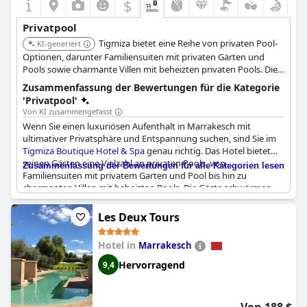
$
Privatpool
Tigmiza bietet eine Reihe von privaten Pool-
KI-generiert
Optionen, darunter Familiensuiten mit privaten Gärten und
Pools sowie charmante Villen mit beheizten privaten Pools. Die
Villen sind im traditionellen Berberdorf-Stil gestaltet und bieten
Zusammenfassung der Bewertungen für die Kategorie
Privatsphäre inmitten üppiger Gärten.
'Privatpool'
Von KI zusammengefasst
Wenn Sie einen luxuriösen Aufenthalt in Marrakesch mit
ultimativer Privatsphäre und Entspannung suchen, sind Sie im
Tigmiza Boutique Hotel & Spa
genau richtig. Das Hotel bietet
seinen Gästen eine Vielzahl an privaten Pools, von
Zusammenfassung der Bewertungen für alle Kategorien lesen
Familiensuiten mit privatem Garten und Pool bis hin zu
charmanten Villen mit beheizten Pools. Die Gäste schwärmen
von dem außergewöhnlichen Charme der Villen mit ihren
kleinen, beheizten Privatpools, die das Gesamterlebnis noch
Les Deux Tours
verstärken. Selbst an den kühleren Tagen können die Gäste
einen privaten Pool mit warmem Wasser genießen. Einige Gäste
Hotel in
Marrakesch
bemängeln zwar die Sauberkeit oder die Temperatur ihrer
privaten Pools, aber insgesamt bieten die privaten Pools in
Hervorragend
9,4
Tigmiza einen großartigen Ort, um der geschäftigen Stadt zu
entfliehen und Zeit für sich selbst zu genießen. Egal, ob Sie mit
der Familie oder einem romantischen Partner unterwegs sind,