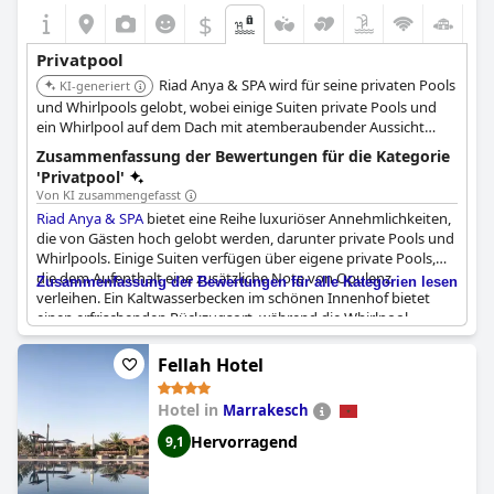
$
Privatpool
Riad Anya & SPA wird für seine privaten Pools
KI-generiert
und Whirlpools gelobt, wobei einige Suiten private Pools und
ein Whirlpool auf dem Dach mit atemberaubender Aussicht
bieten.
Zusammenfassung der Bewertungen für die Kategorie
'Privatpool'
Von KI zusammengefasst
Riad Anya & SPA
bietet eine Reihe luxuriöser Annehmlichkeiten,
die von Gästen hoch gelobt werden, darunter private Pools und
Whirlpools. Einige Suiten verfügen über eigene private Pools,
die dem Aufenthalt eine zusätzliche Note von Opulenz
Zusammenfassung der Bewertungen für alle Kategorien lesen
verleihen. Ein Kaltwasserbecken im schönen Innenhof bietet
einen erfrischenden Rückzugsort, während die Whirlpool-
Optionen auf der Dachterrasse atemberaubende Ausblicke und
Entspannungsmöglichkeiten nach einem erlebnisreichen Tag
Fellah Hotel
bieten. Insbesondere der Whirlpool auf der Dachterrasse wird
für seinen Blick auf den Garten von La Mamounia gelobt.
Hotel in
Marrakesch
Gäste empfinden die privaten Pools und Whirlpools als
Hervorragend
9,1
geräumig und wunderschön gestaltet, was das romantische
und friedliche Ambiente des Hotels unterstreicht. Die Spa-