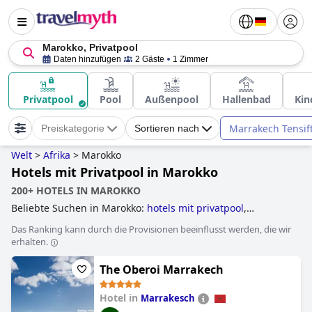
Marokko, Privatpool
Daten hinzufügen
2 Gäste
1 Zimmer
Privatpool
Pool
Außenpool
Hallenbad
Kin
Marrakech Tensif
Preiskategorie
Sortieren nach
Welt
>
Afrika
>
Marokko
Hotels mit Privatpool in Marokko
200+ HOTELS IN MAROKKO
Beliebte Suchen in Marokko:
hotels mit privatpool
,
golfhotels
,
yoga hotels
,
hotels mit all inclusive angeboten
,
Das Ranking kann durch die Provisionen beeinflusst werden, die wir
hotels direkt am strand
and
5-sterne-hotels
.
erhalten.
The Oberoi Marrakech
Hotel in
Marrakesch