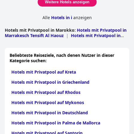
Weitere Hotels anzeigen
Alle
Hotels in i
anzeigen
Hotels mit Privatpool in Marokko
:
Hotels mit Privatpool in
Marrakesch Tensift Al Haouz
|
Hotels mit Privatpool in
Tanger - Tetouan
|
Hotels mit Privatpool in Chaouia
Ouardigha
|
Hotels mit Privatpool in Souss - Massa -
Draa
|
Hotels mit Privatpool im Grand
Beliebteste Reiseziele, nach denen Nutzer in dieser
Casablanca
|
Hotels mit Privatpool in
Kategorie suchen:
Orientalisch
|
Hotels mit Privatpool in Rabat Verkauf
Zemmour Zaer
|
Hotels mit Privatpool in Doukkala
Hotels mit Privatpool auf Kreta
Abda
|
Hotels mit Privatpool in Fes Boulemane
|
Hotels
mit Privatpool in Gharb Chrarda Beni Hssen
|
Hotels mit
Hotels mit Privatpool in Griechenland
Privatpool in Meknes - Tafilalet
|
Hotels mit Privatpool in
Tadla Azilal
|
Hotels mit Privatpool in Taza Al Hoceima
Hotels mit Privatpool auf Rhodos
Taounate
|
Hotels mit Privatpool in Oued el
Dahab
|
Hotels mit Privatpool in Laayoune Boujdour Sakia
Hotels mit Privatpool auf Mykonos
El Hamra
Hotels mit Privatpool in Deutschland
Hotels mit Privatpool in Palma de Mallorca
Hotels mit Privatpool auf Santorin