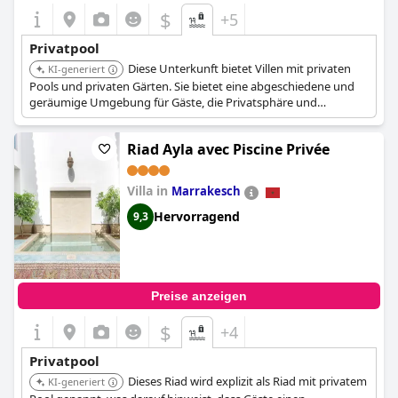
$
+5
Privatpool
Diese Unterkunft bietet Villen mit privaten
KI-generiert
Pools und privaten Gärten. Sie bietet eine abgeschiedene und
geräumige Umgebung für Gäste, die Privatsphäre und
Außenannehmlichkeiten suchen.
Riad Ayla avec Piscine Privée
Villa in
Marrakesch
Hervorragend
9,3
Preise anzeigen
$
+4
Privatpool
Dieses Riad wird explizit als Riad mit privatem
KI-generiert