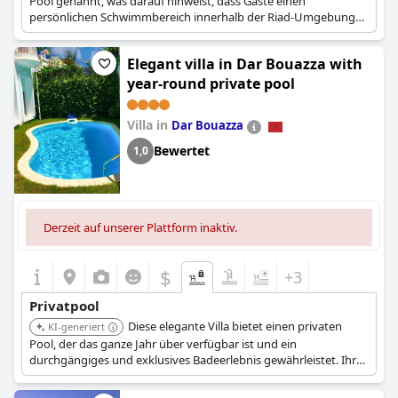
Pool genannt, was darauf hinweist, dass Gäste einen
persönlichen Schwimmbereich innerhalb der Riad-Umgebung
genießen können.
Elegant villa in Dar Bouazza with
year-round private pool
Villa in
Dar Bouazza
Bewertet
1,0
Derzeit auf unserer Plattform inaktiv.
$
+3
Privatpool
Diese elegante Villa bietet einen privaten
KI-generiert
Pool, der das ganze Jahr über verfügbar ist und ein
durchgängiges und exklusives Badeerlebnis gewährleistet. Ihr
Design und ihre Annehmlichkeiten sind auf einen
anspruchsvollen privaten Rückzugsort zugeschnitten.