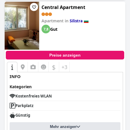
Central Apartment
Apartment in
Silistra
Gut
7,8
Preise anzeigen
$
+3
INFO
Kategorien
Kostenfreies WLAN
Parkplatz
Günstig
Mehr anzeigen