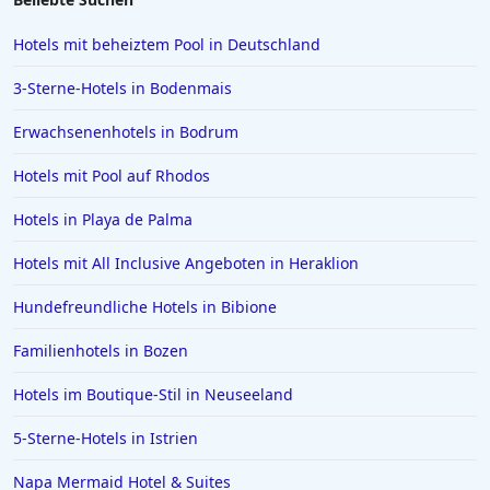
Hotels in Wittenburg
Hotels mit beheiztem Pool in Deutschland
Hotels in Oberammergau
3-Sterne-Hotels in Bodenmais
Hotels in Bad Zwischenahn
Erwachsenenhotels in Bodrum
Hotels in Obertauern
Hotels mit Pool auf Rhodos
Hotels in Suhl
Hotels in Papenburg
Hotels in Playa de Palma
Hotels in Bologna
Hotels mit All Inclusive Angeboten in Heraklion
Hotels in Juist
Hundefreundliche Hotels in Bibione
Hotels in Bielefeld
Familienhotels in Bozen
Hotels in der Eifel
Hotels im Boutique-Stil in Neuseeland
Hotels in Filderstadt
Hotels in Lingen (Ems)
5-Sterne-Hotels in Istrien
Hotels in Boblingen
Napa Mermaid Hotel & Suites