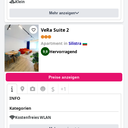
Klein
Mehr anzeigen
VeRa Suite 2
Apartment in
Silistra
Hervorragend
9,9
Preise anzeigen
$
+1
INFO
Kategorien
Kostenfreies WLAN