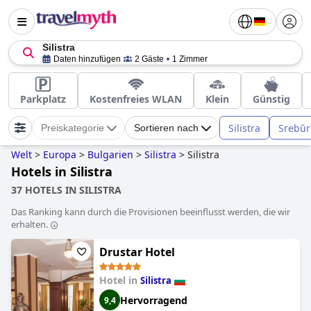
Silistra
Daten hinzufügen
2 Gäste
1 Zimmer
Parkplatz
Kostenfreies WLAN
Klein
Günstig
Silistra
Srebŭ
Preiskategorie
Sortieren nach
Welt
>
Europa
>
Bulgarien
>
Silistra
>
Silistra
Hotels in Silistra
37 HOTELS IN SILISTRA
Das Ranking kann durch die Provisionen beeinflusst werden, die wir
erhalten.
Drustar Hotel
Hotel in
Silistra
Hervorragend
9,4