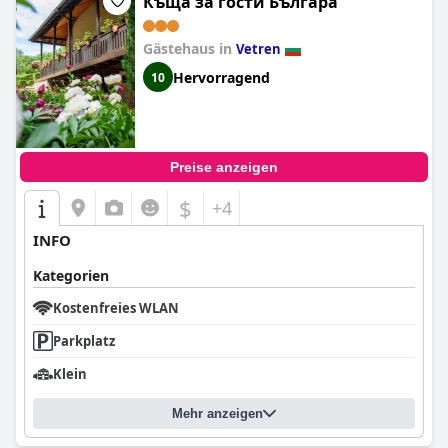
Къща за гости Българа
Gästehaus in
Vetren
Hervorragend
10
Preise anzeigen
$
+4
INFO
Kategorien
Kostenfreies WLAN
Parkplatz
Klein
Mehr anzeigen