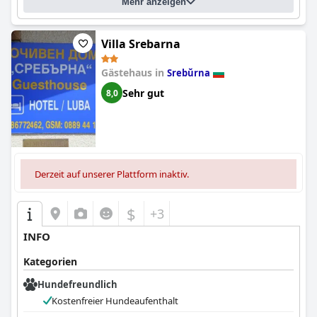
Mehr anzeigen
Villa Srebarna
Gästehaus in
Srebŭrna
Sehr gut
8,0
Derzeit auf unserer Plattform inaktiv.
$
+3
INFO
Kategorien
Hundefreundlich
Kostenfreier Hundeaufenthalt