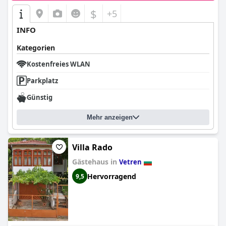
$
+5
INFO
Kategorien
Kostenfreies WLAN
Parkplatz
Günstig
Mehr anzeigen
Villa Rado
Gästehaus in
Vetren
Hervorragend
9,5