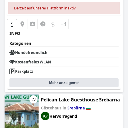
Derzeit auf unserer Plattform inaktiv.
$
+4
INFO
Kategorien
Hundefreundlich
Kostenfreies WLAN
Parkplatz
Mehr anzeigen
Pelican Lake Guesthouse Srebarna
Gästehaus in
Srebŭrna
Hervorragend
9,7