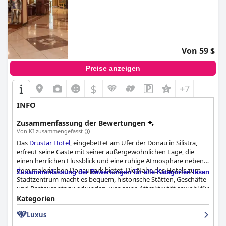
Von 59 $
Preise anzeigen
$
+7
INFO
Zusammenfassung der Bewertungen
Von KI zusammengefasst
Das
Drustar Hotel
, eingebettet am Ufer der Donau in Silistra,
erfreut seine Gäste mit seiner außergewöhnlichen Lage, die
einen herrlichen Flussblick und eine ruhige Atmosphäre neben
dem malerischen Donaupark bietet. Die Nähe des Hotels zum
Zusammenfassung der Bewertungen für alle Kategorien lesen
Stadtzentrum macht es bequem, historische Stätten, Geschäfte
und Restaurants zu erkunden, was seine Attraktivität sowohl für
Entspannung als auch für Erkundungen erhöht. Der malerische
Kategorien
Flussblick und die reizvolle Parkanlage machen das
Drustar
Luxus
Hotel
zu einer bevorzugten Wahl für Besucher, die Komfort und
Bequemlichkeit suchen.