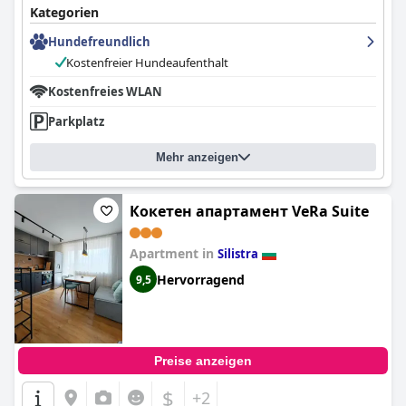
Kategorien
Hundefreundlich
Kostenfreier Hundeaufenthalt
Kostenfreies WLAN
Parkplatz
Mehr anzeigen
Кокетен апартамент VeRa Suite
Apartment in
Silistra
Hervorragend
9,5
Preise anzeigen
$
+2