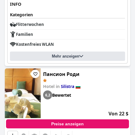
INFO
Kategorien
Flitterwochen
Familien
Kostenfreies WLAN
Mehr anzeigen
Пансион Роди
Hotel in
Silistra
Bewertet
6,2
Von 22 $
Preise anzeigen