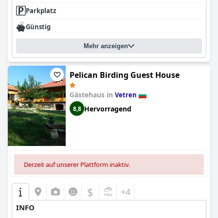
Parkplatz
Der Komfort der Betten wird auch von den Gästen immer
wieder gelobt, die ihr breites und bequemes Design sowie die
Günstig
saubere und angenehme Bettwäsche schätzen. Dies trägt zu
einer erholsamen Nachtruhe bei und festigt das
Family Hotel
Silistra
als ideale Wahl für Reisende, die Komfort und
Mehr anzeigen
Bequemlichkeit im Herzen von Silistra suchen.
Pelican Birding Guest House
Gästehaus in
Vetren
Hervorragend
8,8
Derzeit auf unserer Plattform inaktiv.
$
+4
INFO