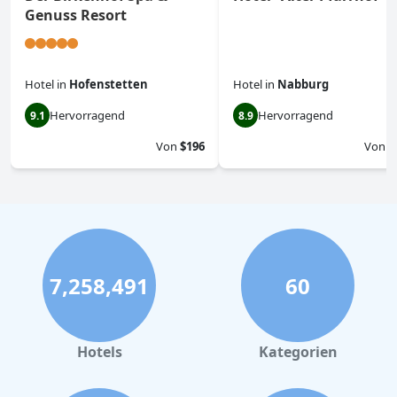
Genuss Resort
Hotel
in
Hofenstetten
Hotel
in
Nabburg
Hervorragend
Hervorragend
9.1
8.9
Von
$196
Von
$
7,258,491
60
Hotels
Kategorien