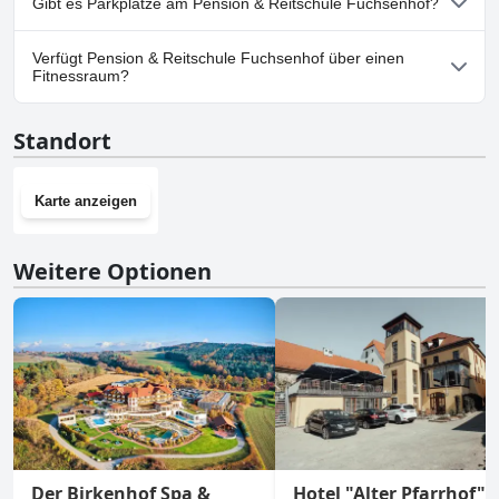
Gibt es Parkplätze am Pension & Reitschule Fuchsenhof?
Ja, Parkmöglichkeiten sind im Pension & Reitschule Fuchsenhof
Verfügt Pension & Reitschule Fuchsenhof über einen
vorhanden.
Fitnessraum?
Nein, Pension & Reitschule Fuchsenhof hat keinen Fitnessraum.
Standort
Karte anzeigen
Weitere Optionen
Der Birkenhof Spa &
Hotel "Alter Pfarrhof"