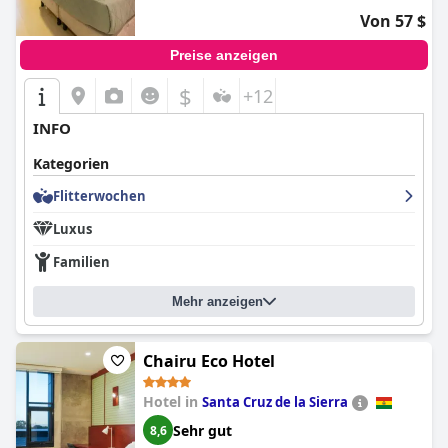
Von 57 $
Preise anzeigen
$
+12
INFO
Kategorien
Flitterwochen
Luxus
Familien
Mehr anzeigen
Chairu Eco Hotel
Hotel in
Santa Cruz de la Sierra
Sehr gut
8,6