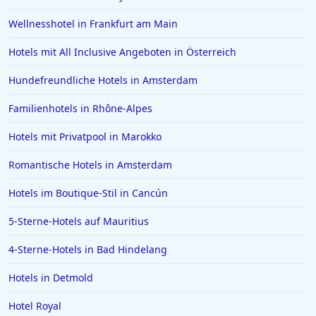
Hotels in Wiesbaden
Wellnesshotel in Frankfurt am Main
Hotels in Essen
Hotels mit All Inclusive Angeboten in Österreich
Hotels in Griechenland
Hotels in Greifswald
Hundefreundliche Hotels in Amsterdam
Hotels in Deidesheim
Familienhotels in Rhône-Alpes
Hotels in Erlangen
Hotels mit Privatpool in Marokko
Hotels in Rotterdam
Romantische Hotels in Amsterdam
Hotels in Bad Homburg vor der Höhe
Hotels im Boutique-Stil in Cancún
Hotels in Neuss
Hotels in Ägypten
5-Sterne-Hotels auf Mauritius
Hotels in Varadero
4-Sterne-Hotels in Bad Hindelang
Hotels in Zingst
Hotels in Detmold
Hotels in Meersburg
Hotel Royal