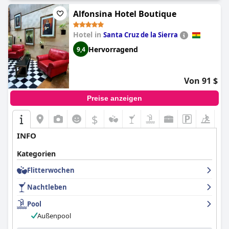
Alfonsina Hotel Boutique
Hotel in
Santa Cruz de la Sierra
Hervorragend
9,4
Von 91 $
Preise anzeigen
$
INFO
Kategorien
Flitterwochen
Nachtleben
Pool
Außenpool