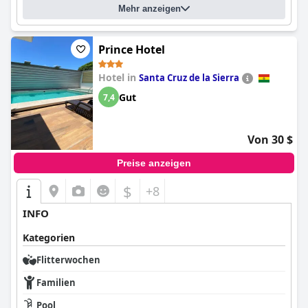
Mehr anzeigen
Prince Hotel
Hotel in
Santa Cruz de la Sierra
Gut
7,4
Von 30 $
Preise anzeigen
$
+8
INFO
Kategorien
Flitterwochen
Familien
Pool