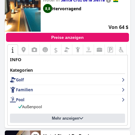
Santa Cruz de la Sierra
Hervorragend
8,8
Von 64 $
Preise anzeigen
$
INFO
Kategorien
Golf
Familien
Pool
Außenpool
Mehr anzeigen