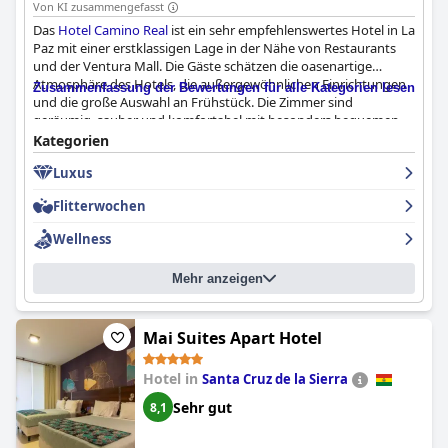
Von KI zusammengefasst
Das
Hotel Camino Real
ist ein sehr empfehlenswertes Hotel in La
Paz mit einer erstklassigen Lage in der Nähe von Restaurants
und der Ventura Mall. Die Gäste schätzen die oasenartige
Atmosphäre des Hotels, die außergewöhnlichen Einrichtungen
Zusammenfassung der Bewertungen für alle Kategorien lesen
und die große Auswahl an Frühstück. Die Zimmer sind
geräumig, sauber und komfortabel mit besonders bequemen
Betten. Das Hotel wird auch für seine ausgezeichnete
Kategorien
Sauberkeit, das freundliche und effiziente Personal und die
Luxus
bemerkenswerten Spa- und Pool-Einrichtungen gelobt. Familien
mit Kindern werden die familienfreundlichen Annehmlichkeiten
Flitterwochen
des Hotels zu schätzen wissen, einschließlich des unglaublichen
Pools mit einer lustigen Rutsche. Trotz einiger kleinerer
Wellness
Probleme ist das
Hotel Camino Real
ein fantastischer Ort, der
die Erwartungen übertrifft und einen wirklich luxuriösen
Mehr anzeigen
Aufenthalt im Herzen der Stadt bietet.
Mai Suites Apart Hotel
Hotel in
Santa Cruz de la Sierra
Sehr gut
8,1