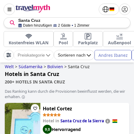
Santa Cruz
Daten hinzufügen
2 Gäste
1 Zimmer
Kostenfreies WLAN
Pool
Parkplatz
Außenpool
Andres Ibanez
Preiskategorie
Sortieren nach
Welt
>
Südamerika
>
Bolivien
>
Santa Cruz
Hotels in Santa Cruz
200+ HOTELS IN SANTA CRUZ
Das Ranking kann durch die Provisionen beeinflusst werden, die wir
erhalten.
Hotel Cortez
Hotel in
Santa Cruz de la Sierra
Hervorragend
9,0