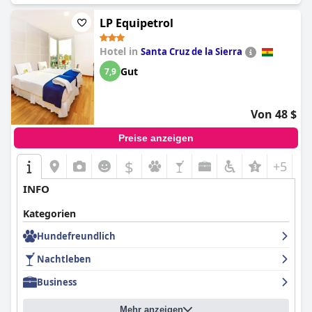
LP Equipetrol
Hotel in
Santa Cruz de la Sierra
Gut
7,9
Von 48 $
Preise anzeigen
$
+5
INFO
Kategorien
Hundefreundlich
Nachtleben
Business
Mehr anzeigen