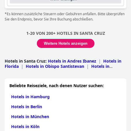
*Es können zusätzliche Steuern oder Gebühren anfallen. Bitte überprüfen
Sie den Endpreis, bevor Sie Ihre Buchung abschließen.
1-20 VON 200+ HOTELS IN SANTA CRUZ
Weitere Hotels anzeigen
Hotels in Santa Cruz
:
Hotels in Andres Ibanez
|
Hotels in
Florida
|
Hotels in Obispo Santistevan
|
Hotels in
Chiquitos
|
Hotels in Ichilo
|
Hotels in
Vallegrande
|
Hotels in Nuflo de Chavez
|
Hotels in
Cordillera
|
Hotels in Ignacio Warnes
|
Hotels in Jose
Beliebte Reiseziele, nach denen Nutzer suchen:
Miguel de Velasco
Hotels in Hamburg
Hotels in Berlin
Hotels in München
Hotels in Köln