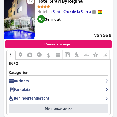
Hotel Sirari By Regina
Hotel in
Santa Cruz de la Sierra
Sehr gut
8,4
Von 56 $
Preise anzeigen
$
+5
INFO
Kategorien
Business
Parkplatz
Behindertengerecht
Mehr anzeigen