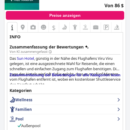
Von 86 $
Preise anzeigen
$
INFO
Zusammenfassung der Bewertungen
Von KI zusammengefasst
Das
Sun Hotel
, günstig in der Nähe des Flughafens Viru Viru
gelegen, ist eine ausgezeichnete Wahl für Reisende, die einen
schnellen und einfachen Zugang zum Flughafen benötigen. Die
Lage des Hotels wird oft dafür gelobt, dass es nur fünf Minuten
Zusammenfassung der Bewertungen für alle Kategorien lesen
vom Flughafen entfernt ist, wobei ein kostenloser Shuttleservice
den Komfort erhöht.
Kategorien
Das Frühstückserlebnis im
Sun Hotel
begeistert die Gäste im
Wellness
Allgemeinen und bietet eine schnelle und abwechslungsreiche
Auswahl an köstlichen Optionen mit elegantem Service. Obwohl
Familien
einige die Vielfalt und Qualität kritisieren, werden die warmen
Frühstücksangebote und der Blick auf den Pool während der
Pool
Mahlzeiten besonders geschätzt.
Außenpool