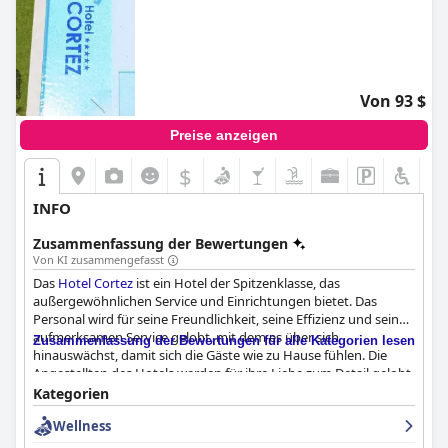
Von 93 $
Preise anzeigen
$
INFO
Zusammenfassung der Bewertungen
Von KI zusammengefasst
Das
Hotel Cortez
ist ein Hotel der Spitzenklasse, das
außergewöhnlichen Service und Einrichtungen bietet. Das
Personal wird für seine Freundlichkeit, seine Effizienz und seinen
aufmerksamen Service gelobt, mit dem es über sich
Zusammenfassung der Bewertungen für alle Kategorien lesen
hinauswächst, damit sich die Gäste wie zu Hause fühlen. Die
Angestellten des Hotels werden für ihre Liebe zum Detail gelobt,
die dafür sorgt, dass sich die Gäste jederzeit umsorgt und
Kategorien
umsorgt fühlen. Der Poolbereich wird als entspannend, sauber
Wellness
und atemberaubend beschrieben, und die Gäste genießen es,
am Pool zu faulenzen. Obwohl der Pool an einem Tag nicht zur