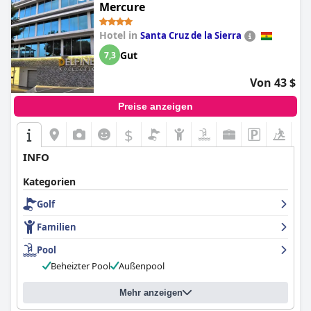
Mercure
Hotel in
Santa Cruz de la Sierra
Gut
7,3
Von 43 $
Preise anzeigen
$
INFO
Kategorien
Golf
Familien
Pool
Beheizter Pool
Außenpool
Mehr anzeigen