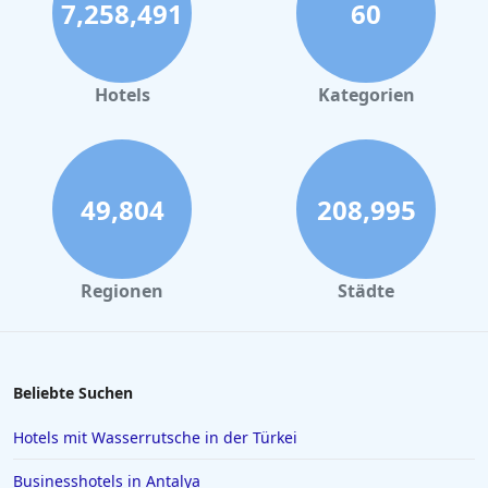
7,258,491
60
Hotels in Bamberg
Hotels in Nürnberg
Hotels in Büsum
Hotels
Kategorien
Hotels in Frankfurt am Main
Hotels im Allgäu
Hotels in Oberhausen
49,804
208,995
Hotels in Marsa Alam
Hotels in Darmstadt
Regionen
Städte
Hotels in Kopenhagen
Hotels in Saarbrücken
Hotels in Sölden
Beliebte Suchen
Hotels in Karlsruhe
Hotels mit Wasserrutsche in der Türkei
Hotels in Rom
Businesshotels in Antalya