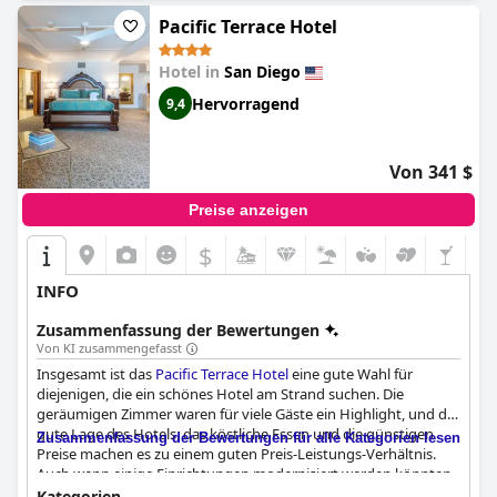
sehr zufrieden. Insgesamt bietet das
Sheraton San Diego Resort
einen luxuriösen Aufenthalt zu einem vernünftigen Preis.
Pacific Terrace Hotel
Hotel in
San Diego
Hervorragend
9,4
Von 341 $
Preise anzeigen
$
INFO
Zusammenfassung der Bewertungen
Von KI zusammengefasst
Insgesamt ist das
Pacific Terrace Hotel
eine gute Wahl für
diejenigen, die ein schönes Hotel am Strand suchen. Die
geräumigen Zimmer waren für viele Gäste ein Highlight, und die
gute Lage des Hotels, das köstliche Essen und die günstigen
Zusammenfassung der Bewertungen für alle Kategorien lesen
Preise machen es zu einem guten Preis-Leistungs-Verhältnis.
Auch wenn einige Einrichtungen modernisiert werden könnten,
haben die Gäste ihren Aufenthalt dennoch genossen. Allerdings
Kategorien