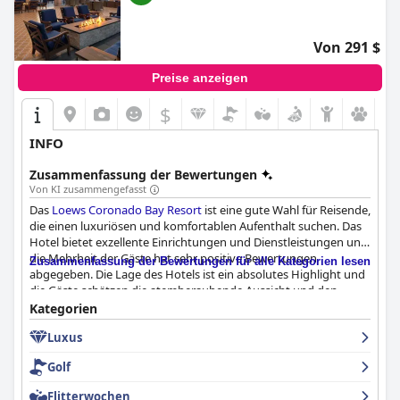
hilfsbereit. Insgesamt erhielt das Hotel Indigo San Diego -
Gaslamp Quarter tendenziell positive Bewertungen.
Von 291 $
Preise anzeigen
$
INFO
Zusammenfassung der Bewertungen
Von KI zusammengefasst
Das
Loews Coronado Bay Resort
ist eine gute Wahl für Reisende,
die einen luxuriösen und komfortablen Aufenthalt suchen. Das
Hotel bietet exzellente Einrichtungen und Dienstleistungen und
die Mehrheit der Gäste hat sehr positive Bewertungen
Zusammenfassung der Bewertungen für alle Kategorien lesen
abgegeben. Die Lage des Hotels ist ein absolutes Highlight und
die Gäste schätzen die atemberaubende Aussicht und den
freundlichen Service. Während einige Gäste Probleme mit der
Kategorien
Sauberkeit oder dem Rauchgeruch in ihren Zimmern hatten,
Luxus
gab es bei der Mehrheit keine Beschwerden. Insgesamt bietet
das
Loews Coronado Bay Resort
eine angenehme und
Golf
einladende Atmosphäre, in der die Gäste ihren Aufenthalt
genießen können.
Flitterwochen