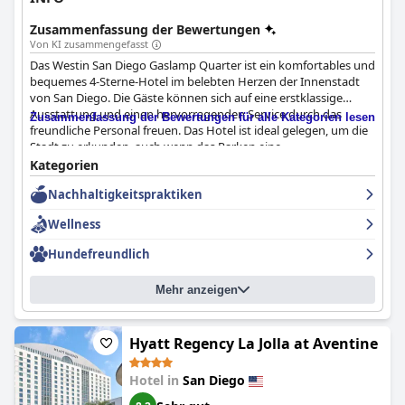
Insgesamt ist das Holiday Inn Express - Downtown San Diego,
Zusammenfassung der Bewertungen
ein IHG Hotel, bekannt für seine großartige Lage, das gute
Von KI zusammengefasst
Frühstück, die sauberen und komfortablen Zimmer, das
ausgezeichnete Personal und die zusätzlichen
Das Westin San Diego Gaslamp Quarter ist ein komfortables und
Annehmlichkeiten, was es zu einer bevorzugten Wahl für eine
bequemes 4-Sterne-Hotel im belebten Herzen der Innenstadt
vielfältige Gruppe von Reisenden macht, die San Diego
von San Diego. Die Gäste können sich auf eine erstklassige
besuchen.
Ausstattung und einen hervorragenden Service durch das
Zusammenfassung der Bewertungen für alle Kategorien lesen
freundliche Personal freuen. Das Hotel ist ideal gelegen, um die
Stadt zu erkunden, auch wenn das Parken eine
Herausforderung sein kann. Während einige Gäste der Meinung
Kategorien
sind, dass das Hotel in Bezug auf den Service hinter dem Westin-
Nachhaltigkeitspraktiken
Branding zurückbleibt, ist die Mehrheit der Bewertungen positiv
und die Gäste beschreiben ihre Erfahrung als "hervorragend".
Wellness
Insgesamt ist das Westin San Diego Gaslamp Quarter eine gute
Wahl für einen angenehmen Aufenthalt in San Diego.
Hundefreundlich
Mehr anzeigen
Hyatt Regency La Jolla at Aventine
Hotel in
San Diego