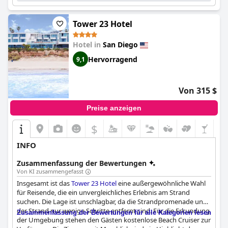
Tower 23 Hotel
Hotel in
San Diego
Hervorragend
9,1
Von 315 $
Preise anzeigen
$
INFO
Zusammenfassung der Bewertungen
Von KI zusammengefasst
Insgesamt ist das
Tower 23 Hotel
eine außergewöhnliche Wahl
für Reisende, die ein unvergleichliches Erlebnis am Strand
suchen. Die Lage ist unschlagbar, da die Strandpromenade und
der Strand nur wenige Schritte entfernt sind. Für die Erkundung
Zusammenfassung der Bewertungen für alle Kategorien lesen
der Umgebung stehen den Gästen kostenlose Beach Cruiser zur