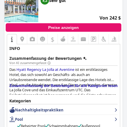
Sehr gut
8,2
Von 242 $
Preise anzeigen
$
INFO
Zusammenfassung der Bewertungen
Von KI zusammengefasst
Das
Hyatt Regency La Jolla at Aventine
ist ein erstklassiges
Hotel, das sich sowohl an Geschäfts- als auch an
Urlaubsreisende wendet. Die erstklassige Lage des Hotels ist
ideal, um die Attraktionen von San Diego zu erkunden, darunter
Zusammenfassung der Bewertungen für alle Kategorien lesen
La Jolla Cove und das Einkaufszentrum UTC. Das
Frühstücksangebot ist hervorragend und die Gäste schwärmen
von den Speisen und dem Service. Die Zimmer sind geräumig,
Kategorien
komfortabel und gut ausgestattet, obwohl einige Gäste kleinere
Nachhaltigkeitspraktiken
Probleme mit der Sauberkeit und der veralteten Einrichtung
bemängelten. Das Hotel ist makellos sauber und einladend, und
Pool
der Service des freundlichen und zuvorkommenden Personals
ist ausgezeichnet. Der Poolbereich ist wunderschön und gut
Beheizter Pool
Schwimmbahnen
Außenpool