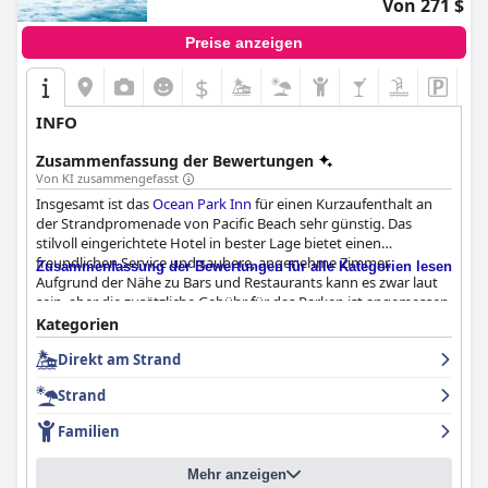
Von 271 $
Preise anzeigen
$
INFO
Zusammenfassung der Bewertungen
Von KI zusammengefasst
Insgesamt ist das
Ocean Park Inn
für einen Kurzaufenthalt an
der Strandpromenade von Pacific Beach sehr günstig. Das
stilvoll eingerichtete Hotel in bester Lage bietet einen
freundlichen Service und saubere, angenehme Zimmer.
Zusammenfassung der Bewertungen für alle Kategorien lesen
Aufgrund der Nähe zu Bars und Restaurants kann es zwar laut
sein, aber die zusätzliche Gebühr für das Parken ist angemessen.
Das Frühstück könnte besser sein, und das Hotel liegt nicht im
Kategorien
Stadtzentrum, aber in der Umgebung gibt es trotzdem viel zu
Direkt am Strand
erleben. Der Pool und der Spa-Bereich könnten wärmer sein,
aber es ist eine hervorragende und sehr gute Option für einen
Strand
Wochenendausflug.
Familien
Mehr anzeigen