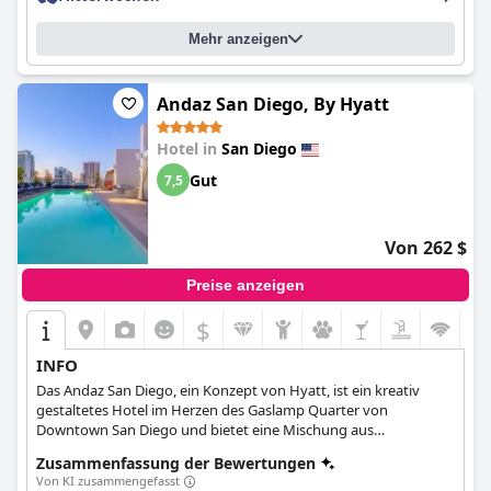
Mehr anzeigen
Andaz San Diego, By Hyatt
Hotel in
San Diego
Gut
7,5
Von 262 $
Preise anzeigen
$
INFO
Das Andaz San Diego, ein Konzept von Hyatt, ist ein kreativ
gestaltetes Hotel im Herzen des Gaslamp Quarter von
Downtown San Diego und bietet eine Mischung aus
historischem Charme und modernen Annehmlichkeiten. Die
Zusammenfassung der Bewertungen
Gäste können den Pool auf dem Dach, die Wochenendpartys
Von KI zusammengefasst
und das 24-Stunden-Fitnesscenter mit Panoramablick genießen.