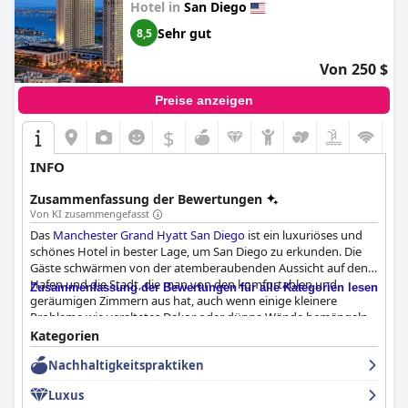
Hotel in
San Diego
Sehr gut
8,5
Von 250 $
Preise anzeigen
$
INFO
Zusammenfassung der Bewertungen
Von KI zusammengefasst
Das
Manchester Grand Hyatt San Diego
ist ein luxuriöses und
schönes Hotel in bester Lage, um San Diego zu erkunden. Die
Gäste schwärmen von der atemberaubenden Aussicht auf den
Hafen und die Stadt, die man von den komfortablen und
Zusammenfassung der Bewertungen für alle Kategorien lesen
geräumigen Zimmern aus hat, auch wenn einige kleinere
Probleme wie veraltetes Dekor oder dünne Wände bemängeln.
Das Personal ist unglaublich freundlich und zuvorkommend
Kategorien
und bietet in allen Bereichen einen hervorragenden Service. Der
Nachhaltigkeitspraktiken
Außenpool ist für viele ein Highlight mit Whirlpools und
Teleskopen zur Sternenbeobachtung. Während das Frühstück
Luxus
gemischte Kritiken erhielt, macht es die Nähe des Hotels zum