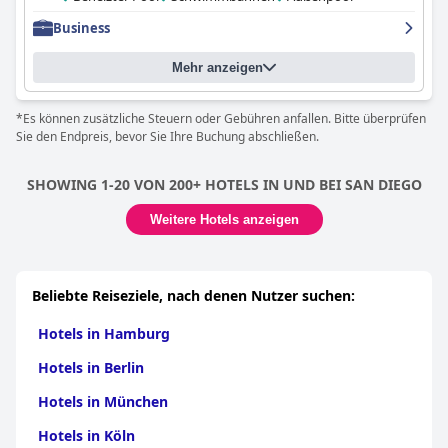
gepflegt und bietet für jeden etwas. Parkplätze sind vorhanden,
Business
aber kostenpflichtig. Die Betten sind sehr bequem mit
hervorragenden Kissen. Insgesamt haben die Gäste während
ihres Aufenthalts sehr gute Erfahrungen gemacht und fanden
Mehr anzeigen
das Hotel entspannend, sauber und gut ausgestattet. Wenn Sie
einen Besuch in La Jolla planen, ist das Hyatt Regency auf jeden
*Es können zusätzliche Steuern oder Gebühren anfallen. Bitte überprüfen
Fall ein empfehlenswertes Hotel.
Sie den Endpreis, bevor Sie Ihre Buchung abschließen.
SHOWING 1-20 VON 200+ HOTELS IN UND BEI SAN DIEGO
Weitere Hotels anzeigen
Beliebte Reiseziele, nach denen Nutzer suchen:
Hotels in Hamburg
Hotels in Berlin
Hotels in München
Hotels in Köln