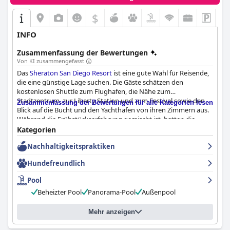
$
INFO
Zusammenfassung der Bewertungen
Von KI zusammengefasst
Das
Sheraton San Diego Resort
ist eine gute Wahl für Reisende,
die eine günstige Lage suchen. Die Gäste schätzen den
kostenlosen Shuttle zum Flughafen, die Nähe zum
Stadtzentrum, zur Liberty Station und zum Festival sowie den
Zusammenfassung der Bewertungen für alle Kategorien lesen
Blick auf die Bucht und den Yachthafen von ihren Zimmern aus.
Während die Frühstückserfahrung gemischt ist, hatten die
Gäste zahlreiche Möglichkeiten zu speisen, wobei viele die
Kategorien
Qualität der Speisen und den aufmerksamen Service lobten. Die
Nachhaltigkeitspraktiken
Anlage ist etwas in die Jahre gekommen und die Zimmer sind
renovierungsbedürftig, aber das Hotel ist im Allgemeinen
Hundefreundlich
sauber und das Wartungsteam reagiert bei Bedarf schnell. Die
Gäste loben das außergewöhnliche Personal für seinen
Pool
freundlichen und hilfsbereiten Service, und auch der beheizte
Beheizter Pool
Panorama-Pool
Außenpool
Außenpool und die bequemen Parkmöglichkeiten des Hotels
sind wichtige Pluspunkte. Während sich einige Gäste über die
hohen Kosten für den Internetzugang oder das Fehlen von
Mehr anzeigen
kostenlosem WLAN ärgern, waren andere mit ihrem Aufenthalt