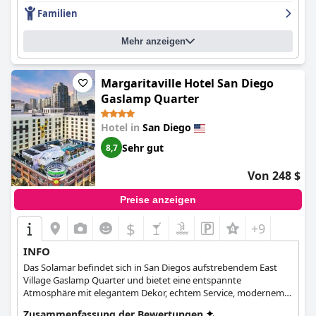
Stadtzentrum und zu den wichtigsten Sehenswürdigkeiten
Familien
einfach, eine Vielzahl von Essensmöglichkeiten zu finden. Einige
Gäste bemängeln die Sauberkeit, aber insgesamt ist das Hotel
Mehr anzeigen
gut gepflegt und komfortabel. Die Parkgebühren werden zwar
als hoch empfunden, sind aber für die Gegend angemessen.
Insgesamt hält das
Manchester Grand Hyatt San Diego
sein
Versprechen, seinen Gästen einen luxuriösen und angenehmen
Margaritaville Hotel San Diego
Aufenthalt zu bieten.
Gaslamp Quarter
Hotel in
San Diego
Sehr gut
8,7
Von 248 $
Preise anzeigen
$
+9
INFO
Das Solamar befindet sich in San Diegos aufstrebendem East
Village Gaslamp Quarter und bietet eine entspannte
Atmosphäre mit elegantem Dekor, echtem Service, modernem
Komfort und köstlichen Speiseangeboten. Dank seiner
Zusammenfassung der Bewertungen