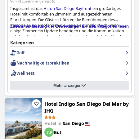
Von KI zusammengefasst
Insgesamt ist das
Hilton San Diego Bayfront
ein großartiges
Hotel mit komfortablen Zimmern und ausgezeichneten
Einrichtungen. Die Gäste schätzten die Bemühungen des
Personals und empfanden die Lage als günstig. Auch wenn
Zusammenfassung der Bewertungen für alle Kategorien lesen
einige Zimmer ein Update benötigen und die Kommunikation
mit den Kunden verbessert werden könnte, bietet das Hotel ein
ausgezeichnetes Preis-Leistungs-Verhältnis. Der Pool ist sehr
Kategorien
beliebt, obwohl die Buchungszeit begrenzt ist. Trotz einiger
Golf
kleinerer Probleme hatten die Gäste einen ausgezeichneten
Aufenthalt in diesem großartigen Hotel.
Nachhaltigkeitspraktiken
Wellness
Mehr anzeigen
Hotel Indigo San Diego Del Mar by
IHG
Hotel in
San Diego
Gut
7,9