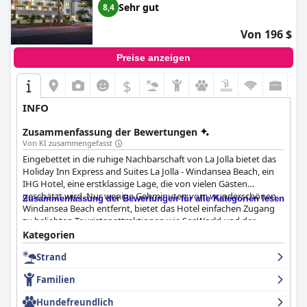
Sehr gut
8,4
Von 196 $
Preise anzeigen
$
INFO
Zusammenfassung der Bewertungen
Von KI zusammengefasst
Eingebettet in die ruhige Nachbarschaft von La Jolla bietet das
Holiday Inn Express and Suites La Jolla - Windansea Beach, ein
IHG Hotel, eine erstklassige Lage, die von vielen Gästen
geschätzt wird. Nur wenige Gehminuten vom wunderschönen
Zusammenfassung der Bewertungen für alle Kategorien lesen
Windansea Beach entfernt, bietet das Hotel einfachen Zugang
zu beliebten Touristenattraktionen wie SeaWorld und der
Innenstadt von La Jolla. Diese zentrale, aber ruhige Lage ist ideal
Kategorien
für Entspannung und Erkundung mit vielen Geschäften, Bars
Strand
und kulturellen Attraktionen in der Nähe.
Familien
Die Hotelzimmer werden für ihre Geräumigkeit und Sauberkeit
geschätzt und sind mit modernen Annehmlichkeiten wie
Hundefreundlich