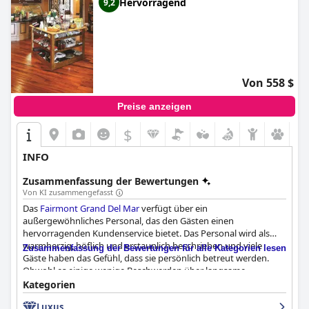
Hervorragend
9,2
Von 558 $
Preise anzeigen
$
INFO
Zusammenfassung der Bewertungen
Von KI zusammengefasst
Das
Fairmont Grand Del Mar
verfügt über ein
außergewöhnliches Personal, das den Gästen einen
hervorragenden Kundenservice bietet. Das Personal wird als
warmherzig, höflich und erstaunlich beschrieben und viele
Zusammenfassung der Bewertungen für alle Kategorien lesen
Gäste haben das Gefühl, dass sie persönlich betreut werden.
Obwohl es einige wenige Beschwerden über langsame
Reaktionszeiten des Poolpersonals und des Amaya-Services gibt
Kategorien
und einige Gäste über abweisende oder unhöfliche Parkwächter
Luxus
berichten, haben die meisten Gäste sehr positive Erfahrungen