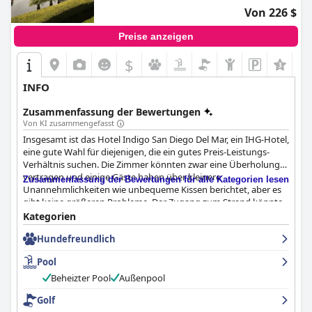
Von 226 $
Preise anzeigen
$
INFO
Zusammenfassung der Bewertungen
Von KI zusammengefasst
Insgesamt ist das Hotel Indigo San Diego Del Mar, ein IHG-Hotel,
eine gute Wahl für diejenigen, die ein gutes Preis-Leistungs-
Verhältnis suchen. Die Zimmer könnten zwar eine Überholung
vertragen und einige Gäste haben über kleinere
Zusammenfassung der Bewertungen für alle Kategorien lesen
Unannehmlichkeiten wie unbequeme Kissen berichtet, aber es
gibt keine größeren Probleme. Der Zugang zum Strand könnte
eingeschränkt sein, und es gibt keine rollbaren Duschen für
Kategorien
Gäste, die auf Barrierefreiheit angewiesen sind. Das Restaurant
Hundefreundlich
und die Bar vor Ort sind jedoch ausgezeichnet. Während einige
Gäste das Hotel als einfach beschreiben oder es sogar mit einem
Pool
Motel 6 vergleichen, halten andere es für durchschnittlich.
Denken Sie daran, dass ein frühzeitiges Einchecken nicht
Beheizter Pool
Außenpool
möglich ist und der Preis für das Angebot etwas hoch ist.
Golf