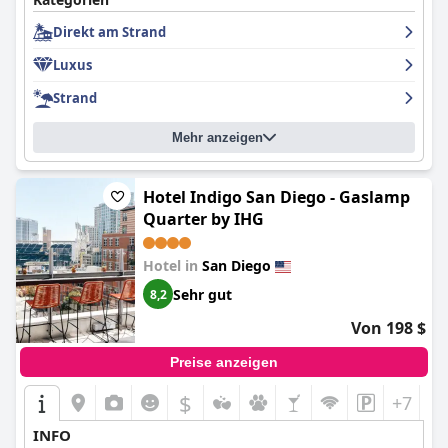
könnten die Zimmerpflege und das Frühstücksangebot für ein
Direkt am Strand
5-Sterne-Erlebnis noch verbessert werden.
Luxus
Strand
Mehr anzeigen
Hotel Indigo San Diego - Gaslamp
Quarter by IHG
Hotel in
San Diego
Sehr gut
8,2
Von 198 $
Preise anzeigen
$
+7
INFO