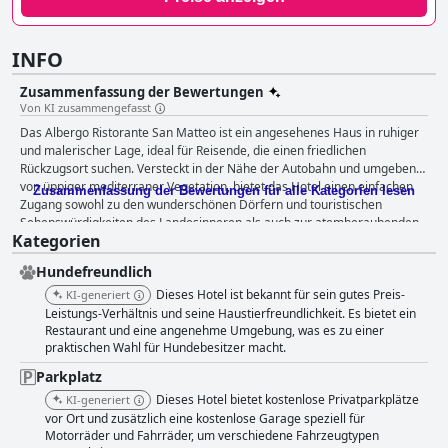
INFO
Zusammenfassung der Bewertungen
Von KI zusammengefasst
Das Albergo Ristorante San Matteo ist ein angesehenes Haus in ruhiger
und malerischer Lage, ideal für Reisende, die einen friedlichen
Rückzugsort suchen. Versteckt in der Nähe der Autobahn und umgeben
von üppiger mediterraner Vegetation, bietet das Hotel einen einfachen
Zusammenfassung der Bewertungen für alle Kategorien lesen
Zugang sowohl zu den wunderschönen Dörfern und touristischen
Sehenswürdigkeiten des Landesinneren als auch zur atemberaubenden
Kategorien
ligurischen Küste. Die strategische Hanglage bietet einen
atemberaubenden Blick auf die Berge und das Meer und macht es zu
Hundefreundlich
einem Traumziel für Naturliebhaber. Das Hotel wird für sein freundliches
und hilfsbereites Personal, seine Sauberkeit und die gepflegten
Dieses Hotel ist bekannt für sein gutes Preis-
KI-generiert
Einrichtungen gelobt. Der gepflegte Swimmingpool und der Liegebereich
Leistungs-Verhältnis und seine Haustierfreundlichkeit. Es bietet ein
tragen zur entspannten Atmosphäre bei und steigern das Preis-
Restaurant und eine angenehme Umgebung, was es zu einer
praktischen Wahl für Hundebesitzer macht.
Leistungs-Verhältnis weiter. Obwohl es etwas außerhalb des Zentrums
von San Bartolomeo liegt, ist es dennoch günstig gelegen, um die
Parkplatz
wichtigsten Sehenswürdigkeiten in Westligurien zu erkunden. Das
Dieses Hotel bietet kostenlose Privatparkplätze
KI-generiert
Frühstück im Albergo Ristorante San Matteo wird im Allgemeinen für
vor Ort und zusätzlich eine kostenlose Garage speziell für
seine Qualität, Vielfalt und die großzügige Auswahl an Speisen gelobt,
Motorräder und Fahrräder, um verschiedene Fahrzeugtypen
darunter hausgemachte Kuchen, Aufschnitt und auf Bestellung