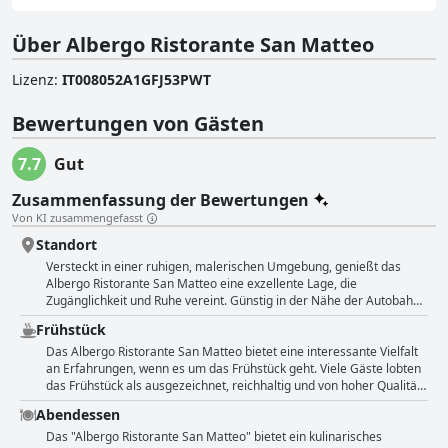
Über Albergo Ristorante San Matteo
Lizenz
:
IT008052A1GFJ53PWT
Bewertungen von Gästen
7.7
Gut
Zusammenfassung der Bewertungen
Von KI zusammengefasst
Standort
Versteckt in einer ruhigen, malerischen Umgebung, genießt das
Albergo Ristorante San Matteo eine exzellente Lage, die
Zugänglichkeit und Ruhe vereint. Günstig in der Nähe der Autobahn
gelegen, bietet das Hotel Reisenden eine einfache Anbindung und
Frühstück
gleichzeitig einen friedlichen Rückzugsort vom Trubel des
Stadtlebens. Umgeben von üppigem Grün und mediterraner
Das Albergo Ristorante San Matteo bietet eine interessante Vielfalt
Vegetation ist das Hotel perfekt für alle, die einen ruhigen Urlaub
an Erfahrungen, wenn es um das Frühstück geht. Viele Gäste lobten
suchen. Ideal, um die schönen Dörfer und touristischen
das Frühstück als ausgezeichnet, reichhaltig und von hoher Qualität
Sehenswürdigkeiten des Landes zu erkunden, liegt das Hotel auch in
und hoben die vielfältige Auswahl hervor, darunter hausgemachte
Abendessen
der Nähe der atemberaubenden ligurischen Küste, nur eine kurze
Kuchen, Aufschnitt, Joghurts, frisches Obst und frisch zubereitete
Autofahrt entfernt. Die strategische Lage auf einem Hügel bietet
Omeletts. Einige schätzten das reichhaltige und preiswerte
Das "Albergo Ristorante San Matteo" bietet ein kulinarisches