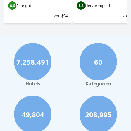
Sehr gut
Hervorragend
8.6
8.8
Von
$94
Von
7,258,491
60
Hotels
Kategorien
49,804
208,995