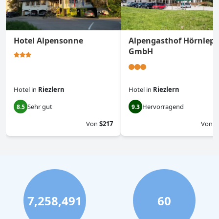
Hotel Alpensonne
Alpengasthof Hörnlepa
GmbH
Hotel
in
Riezlern
Hotel
in
Riezlern
Sehr gut
Hervorragend
8.5
9.3
Von
$217
Von
$
7,258,491
60