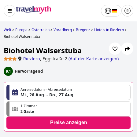
Welt
>
Europa
>
Österreich
>
Vorarlberg
>
Bregenz
>
Hotels in Riezlern
>
Biohotel Walserstuba
Biohotel Walserstuba
Riezlern
,
Eggstraße 2
(
Auf der Karte anzeigen
)
Hervorragend
9.1
Anreisedatum - Abreisedatum
Mi., 26 Aug. - Do., 27 Aug.
1 Zimmer
2 Gäste
Preise anzeigen