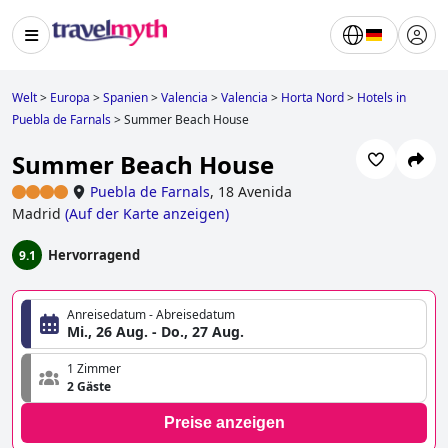
Welt
>
Europa
>
Spanien
>
Valencia
>
Valencia
>
Horta Nord
>
Hotels in
Puebla de Farnals
>
Summer Beach House
Summer Beach House
Puebla de Farnals
,
18 Avenida
Madrid
(
Auf der Karte anzeigen
)
Hervorragend
9.1
Anreisedatum - Abreisedatum
Mi., 26 Aug. - Do., 27 Aug.
1 Zimmer
2 Gäste
Preise anzeigen