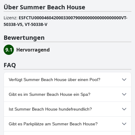
Über Summer Beach House
Lizenz
:
ESFCTU000046042000330079000000000000000000VT-
50338-V5, VT-50338-V
Bewertungen
9.1
Hervorragend
FAQ
Verfügt Summer Beach House über einen Pool?
Ja, Summer Beach House hat Pools, die zu einer oder mehreren
Gibt es im Summer Beach House ein Spa?
der folgenden Kategorien gehören: Außenpool.
Nein, ein Spa ist im Summer Beach House nicht vorhanden.
Ist Summer Beach House hundefreundlich?
Nein, Summer Beach House erlaubt keine Hunde.
Gibt es Parkplätze am Summer Beach House?