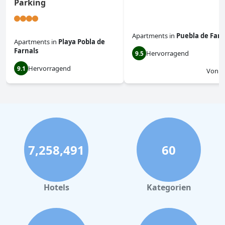
Parking
Apartments
in
Puebla de Farn
Apartments
in
Playa Pobla de
Farnals
Hervorragend
9.5
Hervorragend
9.1
Von
$
7,258,491
60
Hotels
Kategorien