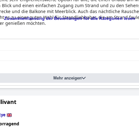
 Blick und einen einfachen Zugang zum Strand und zu den Sehens
trecke und die Balkone mit Meerblick. Auch das nächtliche Raus
t es zu einer guten Wahl für Strandliebhaber, die am Strand faul
Zusammenfassung der Bewertungen für alle Kategorien lesen
eer genießen möchten.
Mehr anzeigen
livant
Rye
orragend