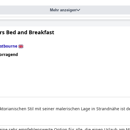
Mehr anzeigen
rs Bed and Breakfast
stbourne
orragend
torianischen Stil mit seiner malerischen Lage in Strandnähe ist de
eine sehr empfehlenswerte Option für alle, die einen Urlaub am M