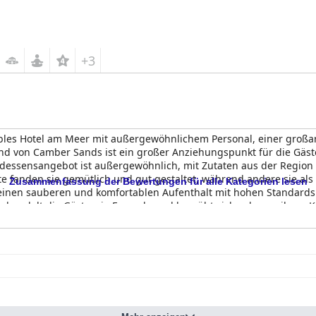
+3
ables Hotel am Meer mit außergewöhnlichem Personal, einer groß
d von Camber Sands ist ein großer Anziehungspunkt für die Gäst
ndessensangebot ist außergewöhnlich, mit Zutaten aus der Regio
te fanden sie gemütlich und gut gestaltet, während andere sie als
Zusammenfassung der Bewertungen für alle Kategorien lesen
, einen sauberen und komfortablen Aufenthalt mit hohen Standard
 behandelt die Gäste wie Freunde und bemüht sich sehr um ihren K
reundlich, was es zu einer guten Wahl für Haustierbesitzer macht
Erlebnisse haben wollen.