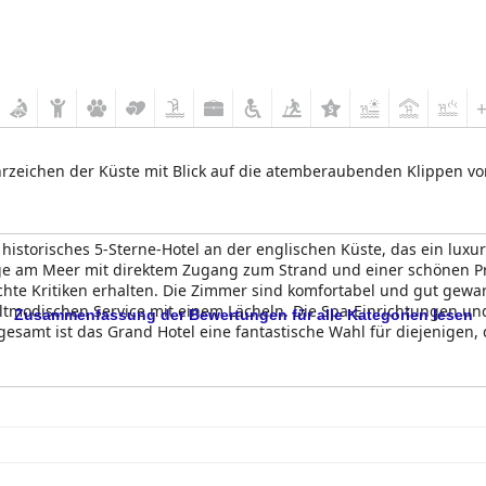
ahrzeichen der Küste mit Blick auf die atemberaubenden Klippen v
istorisches 5-Sterne-Hotel an der englischen Küste, das ein luxur
ge am Meer mit direktem Zugang zum Strand und einer schönen P
e Kritiken erhalten. Die Zimmer sind komfortabel und gut gewart
ltmodischen Service mit einem Lächeln. Die Spa-Einrichtungen und
Zusammenfassung der Bewertungen für alle Kategorien lesen
gesamt ist das Grand Hotel eine fantastische Wahl für diejenigen,