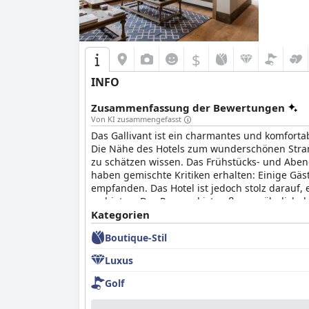
$
INFO
Zusammenfassung der Bewertungen
Von KI zusammengefasst
Das Gallivant ist ein charmantes und komfort
Die Nähe des Hotels zum wunderschönen Stran
zu schätzen wissen. Das Frühstücks- und Abe
haben gemischte Kritiken erhalten: Einige Gäs
empfanden. Das Hotel ist jedoch stolz darauf
zu bieten. Das Personal ist außergewöhnlich,
empfehlenswert und das Hotel ist auch hundef
Kategorien
alle, die sich entspannen und unvergessliche 
Boutique-Stil
Luxus
Golf