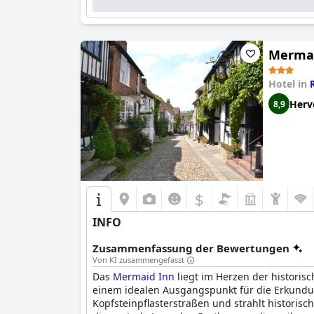
Mermai
Hotel in
Herv
8,9
$
INFO
Zusammenfassung der Bewertungen
Von KI zusammengefasst
Das
Mermaid Inn
liegt im Herzen der histori
einem idealen Ausgangspunkt für die Erkundun
Kopfsteinpflasterstraßen und strahlt historis