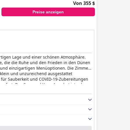
Von 355 $
Preise anzeigen
artigen Lage und einer schönen Atmosphäre.
e, die die Ruhe und den Frieden in den Dünen
n und einzigartigen Menüoptionen. Die Zimmer
 klein und unzureichend ausgestattet
s für Sauberkeit und COVID-19-Zubereitungen
omfort. Das Spa- und Yoga-Angebot ist sehr
. Insgesamt ist
The Gallivant
der ideale Ort für