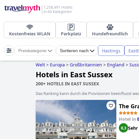
7,258,491 Hotels
in 60 Kategorien
Kostenfreies WLAN
Parkplatz
Hundefreundlich
Hastings
East
Preiskategorie
Sortieren nach
Welt
>
Europa
>
Großbritannien
>
England
>
Suss
Hotels in East Sussex
200+ HOTELS IN EAST SUSSEX
Das Ranking kann durch die Provisionen beeinflusst werd
The Gr
Hotel in
Sehr
8,3