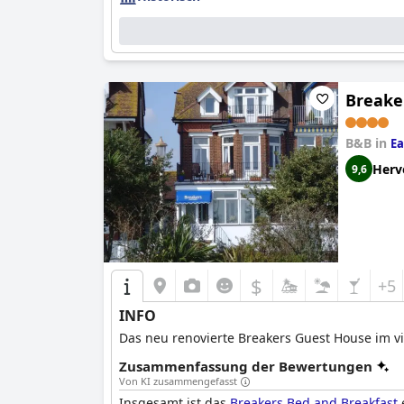
Breake
B&B in
Ea
Herv
9,6
$
+5
INFO
Das neu renovierte Breakers Guest House im vik
Zusammenfassung der Bewertungen
Von KI zusammengefasst
Insgesamt ist das
Breakers Bed and Breakfast