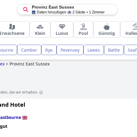
Provinz East Sussex
Daten hinzufügen
2 Gäste
1 Zimmer
Erwachsene
Klein
Luxus
Pool
Günstig
Hall
bourne
Camber
Rye
Pevensey
Lewes
Battle
Seaf
ex
>
Provinz East Sussex
en, die wir erhalten.
and Hotel
Eastbourne
 gut