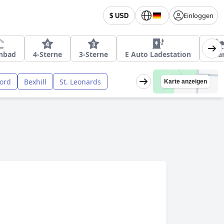
Einloggen
$ USD
enbad
4-Sterne
3-Sterne
E Auto Ladestation
Stra
ord
Bexhill
St. Leonards
Karte anzeigen