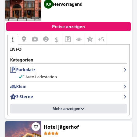
wird, und ist sehr zu empfehlen.
Hervorragend
9,9
Preise anzeigen
$
+5
INFO
Kategorien
Parkplatz
E Auto Ladestation
Klein
3-Sterne
Mehr anzeigen
Hotel Jägerhof