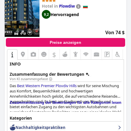
Einrichtungen sehr empfohlen. Seine ruhige Lage, modernen
Annehmlichkeiten und das engagierte Personal sorgen für
Hotel in
Plowdiw
einen angenehmen und einladenden Aufenthalt für alle Gäste.
Hervorragend
9,2
Von 74 $
Preise anzeigen
$
INFO
Zusammenfassung der Bewertungen
Von KI zusammengefasst
Das
Best Western Premier Plovdiv Hills
wird für seine Mischung
aus Komfort, Bequemlichkeit und hochwertigen
Annehmlichkeiten hoch gelobt, die auf verschiedene Reisende
zugeschnitten sind. Es liegt am Stadtrand von Plovdiv und
Zusammenfassung der Bewertungen für alle Kategorien lesen
bietet einfachen Zugang zu den wichtigsten Autobahnen und
ausreichend kostenlose Parkplätze, was es zu einer idealen Wahl
für Geschäftsreisende und diejenigen macht, die die Stadt mit
Kategorien
dem Auto erkunden. Die Lage, etwa 20-30 Minuten zu Fuß oder
Nachhaltigkeitspraktiken
eine kurze Taxifahrt vom Stadtzentrum entfernt, gewährleistet