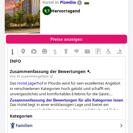
Hotel in
Plowdiw
Hervorragend
9,7
Preise anzeigen
$
INFO
Zusammenfassung der Bewertungen
Von KI zusammengefasst
Das
Hotel Jägerhof
in Plovdiv wird für sein exzellentes Angebot
in verschiedenen Kategorien hoch gelobt und schafft ein
unvergessliches und komfortables Erlebnis für die Gäste.
Zusammenfassung der Bewertungen für alle Kategorien lesen
Das Hotel liegt in einer erstklassigen Lage und bietet ein
ausgewogenes Verhältnis zwischen Bequemlichkeit und Ruhe.
Es ist eine kurze Autofahrt vom Stadtzentrum von Plovdiv und
Kategorien
einen kurzen Spaziergang von der Mall Plovdiv und dem Lauta
Familien
Park entfernt, was es perfekt für begeisterte Shopper und
Naturliebhaber macht. Der hoteleigene Jagerhof Beer Pub und