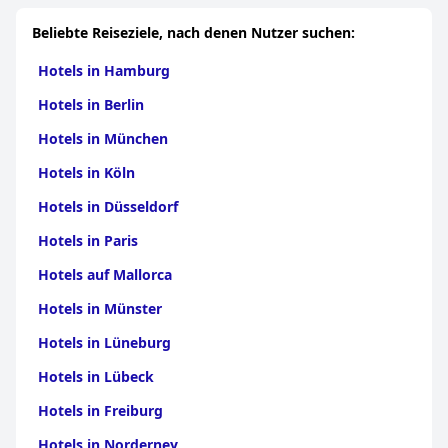
in Maritsa
|
Hotels in Perushtitsa
|
Hotels in
Insgesamt zeichnet sich die
Villa Paris
durch eine Kombination
Brezovo
|
Hotels in Parvomay
|
Hotels in
aus historischem Charme, Komfort und erstklassiger
Beliebte Reiseziele, nach denen Nutzer suchen:
Kaloyanovo
|
Hotels in Saedinenie
|
Hotels in
Gastfreundschaft aus, was sie zu einem Favoriten unter ihren
Stamboliyski
Gästen macht.
Hotels in Hamburg
Hotels in Berlin
Hotels in München
Hotels in Köln
Hotels in Düsseldorf
Hotels in Paris
Hotels auf Mallorca
Hotels in Münster
Hotels in Lüneburg
Hotels in Lübeck
Hotels in Freiburg
Hotels in Norderney