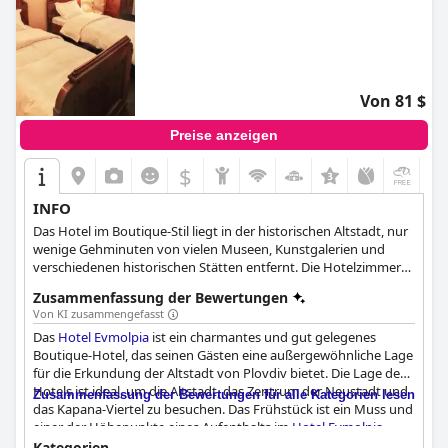
Von 81 $
Preise anzeigen
$
+3
INFO
Das Hotel im Boutique-Stil liegt in der historischen Altstadt, nur
wenige Gehminuten von vielen Museen, Kunstgalerien und
verschiedenen historischen Stätten entfernt. Die Hotelzimmer
sind traditionell gestaltet und mit allem ausgestattet, was die
Zusammenfassung der Bewertungen
Besucher während ihres Aufenthalts benötigen. Hotelgäste ab
Von KI zusammengefasst
18 Jahren werden täglich zwischen 18 und 20 Uhr mit einer
Das
Hotel Evmolpia
ist ein charmantes und gut gelegenes
kleinen Flasche Wein ihrer Wahl und einer Auswahl feinster
Boutique-Hotel, das seinen Gästen eine außergewöhnliche Lage
bulgarischer Käse verwöhnt. Das Hotel Evmolpia hilft seinen
für die Erkundung der Altstadt von Plovdiv bietet. Die Lage des
Gästen auf Wunsch auch bei der Organisation von Mietwagen
Hotels ist ideal, um die Altstadt, das Zentrum der Neustadt und
und Flughafentransfers.
Zusammenfassung der Bewertungen für alle Kategorien lesen
das Kapana-Viertel zu besuchen. Das Frühstück ist ein Muss und
einer der Höhepunkte eines Aufenthalts im
Hotel Evmolpia
,
denn die Gäste beschreiben es als köstlich, frisch und
Kategorien