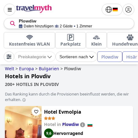
Plowdiw
Daten hinzufügen
2 Gäste
1 Zimmer
Kostenfreies WLAN
Parkplatz
Klein
Hundefreun
Plowdiw
Hisār
Preiskategorie
Sortieren nach
Welt
>
Europa
>
Bulgarien
>
Plowdiw
Hotels in Plovdiv
200+ HOTELS IN PLOVDIV
Das Ranking kann durch die Provisionen beeinflusst werden, die wir
erhalten.
Hotel Evmolpia
Hotel in
Plowdiw
Hervorragend
9,6