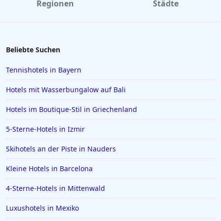
Regionen
Städte
Hotels im Schwarzwald
Hotels in Neuharlingersiel
Hotels in Soest
Beliebte Suchen
Hotels in Emden
Tennishotels in Bayern
Hotels in Jena
Hotels mit Wasserbungalow auf Bali
Hotels in St. Moritz
Hotels im Boutique-Stil in Griechenland
Hotels in Reichenau
5-Sterne-Hotels in Izmir
Hotels auf Skiathos
Hotels in Celle
Skihotels an der Piste in Nauders
Hotels in NRW
Kleine Hotels in Barcelona
Hotels in Portofino
4-Sterne-Hotels in Mittenwald
Hotels in der Metropole Bangkok
Luxushotels in Mexiko
Hotels in Giesen