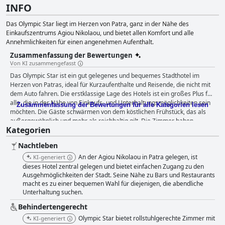
INFO
Das Olympic Star liegt im Herzen von Patra, ganz in der Nähe des
Einkaufszentrums Agiou Nikolaou, und bietet allen Komfort und alle
Annehmlichkeiten für einen angenehmen Aufenthalt.
Zusammenfassung der Bewertungen
Von KI zusammengefasst
Das Olympic Star ist ein gut gelegenes und bequemes Stadthotel im
Herzen von Patras, ideal für Kurzaufenthalte und Reisende, die nicht mit
dem Auto fahren. Die erstklassige Lage des Hotels ist ein großes Plus für
alle, die in der Nähe von Einkaufs- und Unterhaltungsmöglichkeiten sein
Zusammenfassung der Bewertungen für alle Kategorien lesen
möchten. Die Gäste schwärmen von dem köstlichen Frühstück, das als
außergewöhnlich und mehr als reichhaltig gilt. Die Zimmer haben
Kategorien
gemischte Bewertungen erhalten: Einige beschreiben sie als einfach,
aber sauber und geräumig, während andere negative Erfahrungen mit
Nachtleben
beengten und schlecht gewarteten Zimmern gemacht haben. Im
Allgemeinen ist das Hotel jedoch renoviert und gut gepflegt und wird
An der Agiou Nikolaou in Patra gelegen, ist
KI-generiert
täglich vom Personal gereinigt. Das außergewöhnliche Maß an
dieses Hotel zentral gelegen und bietet einfachen Zugang zu den
Sauberkeit ist ein Highlight des Hotels. Die Gäste loben die makellos
Ausgehmöglichkeiten der Stadt. Seine Nähe zu Bars und Restaurants
macht es zu einer bequemen Wahl für diejenigen, die abendliche
sauberen Zimmer und die Aufmerksamkeit für Hygiene und Sicherheit.
Unterhaltung suchen.
Das Personal im Olympic Star ist außergewöhnlich und wird von den
Gästen als erstaunlich, freundlich und äußerst hilfsbereit beschrieben.
Behindertengerecht
Alles in allem ist das Olympic Star die erste Wahl für Reisende, die ein
Olympic Star bietet rollstuhlgerechte Zimmer mit
KI-generiert
komfortables, makelloses und gastfreundliches Erlebnis in Patras