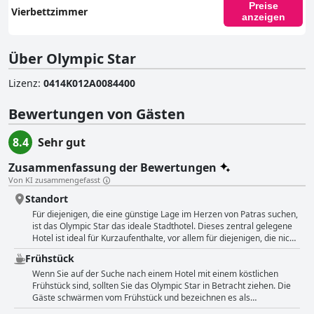
Preise
Vierbettzimmer
anzeigen
Über Olympic Star
Lizenz
:
0414Κ012Α0084400
Bewertungen von Gästen
8.4
Sehr gut
Zusammenfassung der Bewertungen
Von KI zusammengefasst
Standort
Für diejenigen, die eine günstige Lage im Herzen von Patras suchen,
ist das Olympic Star das ideale Stadthotel. Dieses zentral gelegene
Hotel ist ideal für Kurzaufenthalte, vor allem für diejenigen, die nicht
mit dem Auto in die Stadt fahren, da alles zu Fuß zu erreichen ist.
Frühstück
Das Hotel liegt gleich um die Ecke vom Stadtzentrum und ist so
zentral wie nur möglich. In vielen Bewertungen wurde die
Wenn Sie auf der Suche nach einem Hotel mit einem köstlichen
hervorragende Lage des Hotels hervorgehoben, und die Gäste
Frühstück sind, sollten Sie das Olympic Star in Betracht ziehen. Die
schätzten es, nur wenige Schritte von den Einkaufs- und
Gäste schwärmen vom Frühstück und bezeichnen es als
Unterhaltungsmöglichkeiten entfernt zu sein. Das freundliche
außergewöhnlich, hervorragend und mehr als reichhaltig. Einige