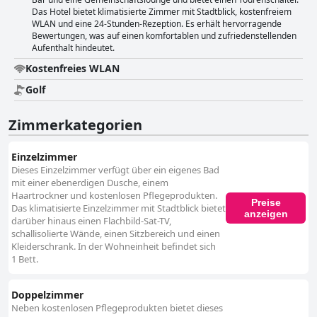
barrierefreie Architektur und die barrierefreie Umgebung verbessern
Das Hotel bietet klimatisierte Zimmer mit Stadtblick, kostenfreiem
das Gästeerlebnis zusätzlich und demonstrieren das Engagement des
WLAN und eine 24-Stunden-Rezeption. Es erhält hervorragende
Hotels für Inklusion. Insgesamt beeindruckt das Hotel Aspethera mit
Bewertungen, was auf einen komfortablen und zufriedenstellenden
seiner perfekten Lage, den exzellenten Speisemöglichkeiten, den
Aufenthalt hindeutet.
komfortablen und sauberen Unterkünften, dem freundlichen Personal
und den durchdachten Annehmlichkeiten, was es zu einer sehr
Kostenfreies WLAN
empfehlenswerten Wahl für eine Vielzahl von Reisenden macht.
Golf
Zimmerkategorien
Einzelzimmer
Dieses Einzelzimmer verfügt über ein eigenes Bad
mit einer ebenerdigen Dusche, einem
Haartrockner und kostenlosen Pflegeprodukten.
Preise
Das klimatisierte Einzelzimmer mit Stadtblick bietet
anzeigen
darüber hinaus einen Flachbild-Sat-TV,
schallisolierte Wände, einen Sitzbereich und einen
Kleiderschrank. In der Wohneinheit befindet sich
1 Bett.
Doppelzimmer
Neben kostenlosen Pflegeprodukten bietet dieses