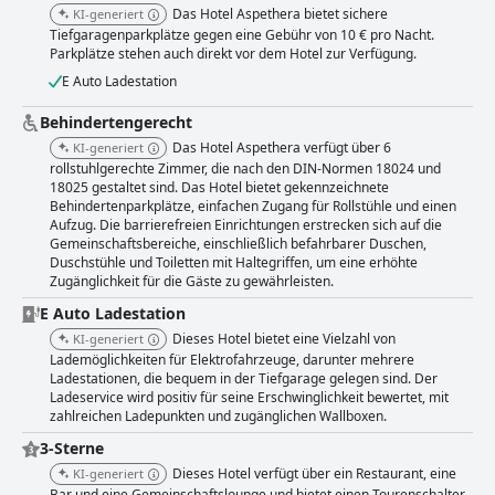
Beschwerden über enge Duschen und fehlende Badprodukte gibt, ist die
Das Hotel Aspethera bietet sichere
KI-generiert
Gesamtstimmung von Komfort und Gemütlichkeit geprägt. Die
Tiefgaragenparkplätze gegen eine Gebühr von 10 € pro Nacht.
konsequente Sauberkeit des Hotels erstreckt sich auf alle Bereiche und
Parkplätze stehen auch direkt vor dem Hotel zur Verfügung.
schafft eine makellose Umgebung, die die Gäste als erfrischend
empfinden. Das Personal des Hotel Aspethera wird wiederholt für seine
E Auto Ladestation
Freundlichkeit, Aufmerksamkeit und Hilfsbereitschaft gelobt, was das
gesamte Gästeerlebnis verbessert. Von der Rezeption bis zum
Behindertengerecht
Reinigungspersonal hinterlässt das herzliche und professionelle
Das Hotel Aspethera verfügt über 6
KI-generiert
Auftreten des Personals einen bleibenden Eindruck. Die Servicequalität
rollstuhlgerechte Zimmer, die nach den DIN-Normen 18024 und
erstreckt sich auf Annehmlichkeiten wie starkes und zuverlässiges WLAN,
18025 gestaltet sind. Das Hotel bietet gekennzeichnete
sichere Parkmöglichkeiten und Ladestationen für Elektrofahrzeuge, die
Behindertenparkplätze, einfachen Zugang für Rollstühle und einen
den modernen Reisebedürfnissen gerecht werden. Familien empfinden
Aufzug. Die barrierefreien Einrichtungen erstrecken sich auf die
das Hotel als besonders entgegenkommend mit kinderfreundlichen
Gemeinschaftsbereiche, einschließlich befahrbarer Duschen,
Einrichtungen und einer zentralen Lage, die ideal ist, um die Stadt zu
Duschstühle und Toiletten mit Haltegriffen, um eine erhöhte
erkunden. Der inklusive Charakter des Hotels mit barrierefreien
Zugänglichkeit für die Gäste zu gewährleisten.
Zimmern und Einrichtungen gewährleistet einen komfortablen Aufenthalt
E Auto Ladestation
für alle Gäste, einschließlich Menschen mit Behinderungen. Die Betten
erhalten hohe Bewertungen für ihren Komfort, was zu erholsamen
Dieses Hotel bietet eine Vielzahl von
KI-generiert
Nächten beiträgt, trotz gelegentlicher Probleme mit der
Lademöglichkeiten für Elektrofahrzeuge, darunter mehrere
Matratzenqualität. Obwohl das Hotel Aspethera offiziell als Drei-Sterne-
Ladestationen, die bequem in der Tiefgarage gelegen sind. Der
Ladeservice wird positiv für seine Erschwinglichkeit bewertet, mit
Haus eingestuft ist, übertrifft es häufig die Erwartungen und bietet
zahlreichen Ladepunkten und zugänglichen Wallboxen.
Service und Qualität, die sich oft wie Vier-Sterne anfühlen. Für
Geschäftsreisende bietet das Hotel moderne Zimmer, eine ruhige
3-Sterne
Umgebung und gut ausgestattete Tagungseinrichtungen, was es zu einer
Dieses Hotel verfügt über ein Restaurant, eine
KI-generiert
ausgezeichneten Wahl für berufsbedingte Aufenthalte macht. Die
Bar und eine Gemeinschaftslounge und bietet einen Tourenschalter.