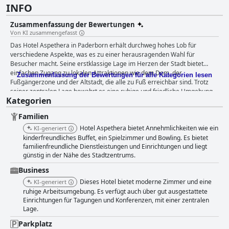
INFO
Zusammenfassung der Bewertungen
Von KI zusammengefasst
Das Hotel Aspethera in Paderborn erhält durchweg hohes Lob für
verschiedene Aspekte, was es zu einer herausragenden Wahl für
Besucher macht. Seine erstklassige Lage im Herzen der Stadt bietet
einfachen Zugang zu lokalen Attraktionen wie dem Dom, der
Zusammenfassung der Bewertungen für alle Kategorien lesen
Fußgängerzone und der Altstadt, die alle zu Fuß erreichbar sind. Trotz
seiner zentralen Lage bewahrt es eine ruhige und friedliche Umgebung
Kategorien
und bietet einen erholsamen Rückzugsort vom geschäftigen
Stadtzentrum. Die Bequemlichkeit von Parkplätzen vor Ort und sicheren
Familien
Fahrradabstellplätzen erhöht seine Attraktivität zusätzlich. Die Gäste
loben das Frühstücksangebot, das ein reichhaltiges Buffet mit frischem
Hotel Aspethera bietet Annehmlichkeiten wie ein
KI-generiert
Obst, Gemüse, Gebäck und einer Vielzahl von warmen Speisen umfasst.
kinderfreundliches Buffet, ein Spielzimmer und Bowling. Es bietet
Die gemütliche und einladende Atmosphäre des Frühstücksbereichs
familienfreundliche Dienstleistungen und Einrichtungen und liegt
günstig in der Nähe des Stadtzentrums.
trägt zusammen mit dem aufmerksamen Personal zu einem
angenehmen kulinarischen Erlebnis bei. Ebenso wird das Abendessen im
Business
Hotelrestaurant für sein köstliches Essen, die großzügigen Portionen und
Dieses Hotel bietet moderne Zimmer und eine
KI-generiert
den ausgezeichneten Service gelobt, obwohl es gelegentlich zu
ruhige Arbeitsumgebung. Es verfügt auch über gut ausgestattete
Schließungen kommt und es an veganen Optionen mangelt. Die Zimmer
Einrichtungen für Tagungen und Konferenzen, mit einer zentralen
werden als geräumig, sauber und modern mit stilvollem Dekor und gut
Lage.
gepflegten Einrichtungen beschrieben. Insbesondere die Badezimmer
werden für ihre Größe und Sauberkeit geschätzt. Obwohl es kleinere
Parkplatz