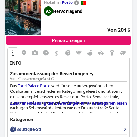
und komfortablen Aufenthalt in Solverde verbringen möchten.
Hotel in
Porto
Hervorragend
9,5
Von 204 $
Preise anzeigen
$
INFO
Zusammenfassung der Bewertungen
Von KI zusammengefasst
Das
Torel Palace Porto
wird für seine außergewöhnlichen
Qualitäten in verschiedenen Kategorien gefeiert und ist somit
ein sehr empfehlenswertes Reiseziel in Porto. Seine zentrale,
aber dennoch ruhige Lage bietet einfachen Zugang zu
Zusammenfassung der Bewertungen für alle Kategorien lesen
wichtigen Sehenswürdigkeiten wie der Einkaufsstraße Santa
Catarina, dem Bahnhof São Bento und dem Douro, wodurch
Bequemlichkeit mit einem friedlichen Rückzugsort verbunden
Kategorien
wird. Die Nähe zu Marktplätzen, Restaurants und dem
Boutique-Stil
Hauptplatz trägt zusätzlich zum Gästeerlebnis bei.