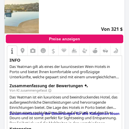
Von 321 $
Preise anzeigen
$
INFO
Das Yeatman gilt als eines der luxuriösesten Wein-Hotels in
Porto und bietet Ihnen komfortable und großzügige
Unterkünfte, welche gepaart sind mit einem unvergleichlichen
Ausblick über den Douro River und die bemerkenswerte Stadt.
Zusammenfassung der Bewertungen
Es befindet sich an den Spitze eines idyllischen Hügels und
Von KI zusammengefasst
verfügt über einen Innen- sowie Außenpool in Infinity-Art, eine
Das Yeatman ist ein luxuriöses und beeindruckendes Hotel, das
exzellente Küche und den allerbesten Wein in ganz Portugal.
außergewöhnliche Dienstleistungen und hervorragende
Gäste können ebenfalls im hoteleigenen Spa- und Wellness-
Einrichtungen bietet. Die Lage des Hotels in Porto bietet den
Bereich die Seele baumeln lassen, eine Konferenz in einem der
Gästen einen spektakulären Blick auf die Stadt und den Fluss
großräumigen Meetingsäle einberufen oder sich auch einfach
Zusammenfassung der Bewertungen für alle Kategorien lesen
Douro und ist somit perfekt für Sightseeing und Entspannung.
mal zurücklehnen und alles genießen, was diese wunderschöne
Das Frühstück und die Mahlzeiten in den verschiedenen
Stadt zu bieten hat.
Restaurants des Hotels, von denen einige mit Michelin-Sternen
Kategorien