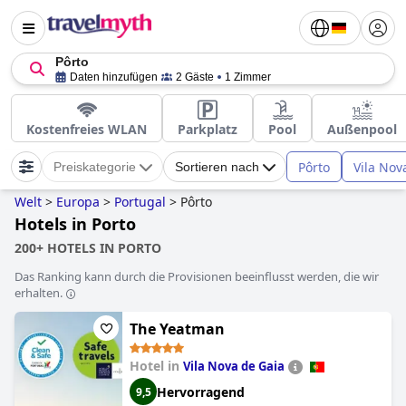
Pôrto
Daten hinzufügen
2 Gäste
1 Zimmer
Kostenfreies WLAN
Parkplatz
Pool
Außenpool
Pôrto
Vila Nov
Preiskategorie
Sortieren nach
Welt
>
Europa
>
Portugal
>
Pôrto
Hotels in Porto
200+ HOTELS IN PORTO
Das Ranking kann durch die Provisionen beeinflusst werden, die wir
erhalten.
The Yeatman
Hotel in
Vila Nova de Gaia
Hervorragend
9,5