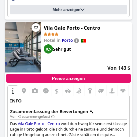
vom
Sheraton Porto Hotel & Spa
als luxuriöses und
unvergessliches Reiseziel.
Mehr anzeigen
Vila Gale Porto - Centro
Hotel in
Porto
Sehr gut
8,5
Von 143 $
Preise anzeigen
$
INFO
Zusammenfassung der Bewertungen
Von KI zusammengefasst
Das
Vila Gale Porto - Centro
wird durchweg für seine erstklassige
Lage in Porto gelobt, die sich durch eine zentrale und dennoch
ruhige Umgebung auszeichnet. Gäste schätzen die gute