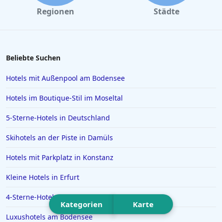
Hotels in Ulm
empfehlenswerte Wahl für verschiedene Reisende, die Porto
Regionen
Städte
besuchen, auch wenn es kleinere Bereiche für Verbesserungen
Hotels in Norddeich
gibt.
Hotels in Como
Hotels in Füssen
Beliebte Suchen
Hotels in Husum
Hotels mit Außenpool am Bodensee
Hotels in Rosenheim
Hotels im Boutique-Stil im Moseltal
Hotels in Istanbul
5-Sterne-Hotels in Deutschland
Hotels in Willingen
Skihotels an der Piste in Damüls
Hotels auf Santorin
Hotels in Ludwigsburg
Hotels mit Parkplatz in Konstanz
Hotels in Bagamoyo
Kleine Hotels in Erfurt
Hotels in Gera
4-Sterne-Hotels in Norddorf auf Amrum
Kategorien
Karte
Hotels auf Zypern
Luxushotels am Bodensee