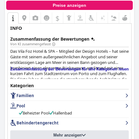
Preise anzeigen
$
INFO
Zusammenfassung der Bewertungen
Von KI zusammengefasst
Das Vila Foz Hotel & SPA – Mitglied der Design Hotels – hat seine
Gäste mit seinem außergewöhnlichen Angebot und seiner
erstklassigen Lage am Meer in seinen Bann gezogen und
kombiniert einen eleganten Rückzugsort am Strand mit einer
Zusammenfassung der Bewertungen für alle Kategorien lesen
kurzen Fahrt zum Stadtzentrum von Porto und zum Flughafen.
Die Gäste loben durchweg die atemberaubende Architektur, die
historische Elemente nahtlos mit modernem Design verbindet,
Kategorien
sowie die Sauberkeit und die tadellose Instandhaltung des
Familien
Hotels.
Pool
Besucher werden von den verschiedenen erstklassigen
Annehmlichkeiten des Hotels angezogen, darunter ein
Beheizter Pool
Hallenbad
erstklassiges Spa, ein eleganter Poolbereich, ein gut
Behindertengerecht
ausgestattetes Fitnessstudio und die Möglichkeit, die
malerische Umgebung mit dem Fahrrad zu erkunden. Der
Service wird hoch gelobt, wobei das aufmerksame und sehr
Mehr anzeigen