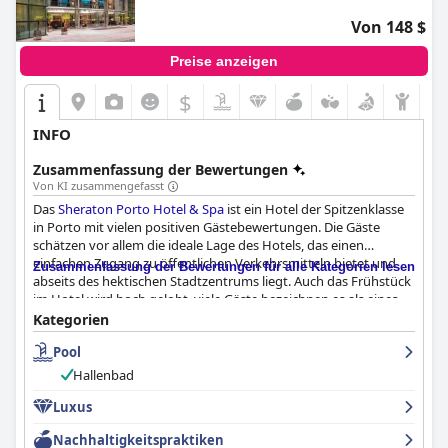
Von 148 $
Preise anzeigen
$
INFO
Zusammenfassung der Bewertungen
Von KI zusammengefasst
Das
Sheraton Porto Hotel & Spa
ist ein Hotel der Spitzenklasse
in Porto mit vielen positiven Gästebewertungen. Die Gäste
schätzen vor allem die ideale Lage des Hotels, das einen
einfachen Zugang zu öffentlichen Verkehrsmitteln bietet und
Zusammenfassung der Bewertungen für alle Kategorien lesen
abseits des hektischen Stadtzentrums liegt. Auch das Frühstück
im Hotel wird hoch gelobt, viele Gäste bezeichnen es als eines
der besten Hotelfrühstücke, das sie je hatten. Die Qualität der
Kategorien
Mahlzeiten und die Sauberkeit des Hotels wurden von den
Pool
Gästen ebenfalls gelobt. Das Personal wird als professionell und
zuvorkommend beschrieben, und die Spa-Einrichtungen sorgen
Hallenbad
für einen entspannten und komfortablen Aufenthalt. Trotz
einiger Bedenken in Bezug auf das Parken und kleinerer
Luxus
Probleme mit den Matratzen oder den Gebühren für den
Nachhaltigkeitspraktiken
Zimmerservice zeigen sich die Gäste insgesamt beeindruckt