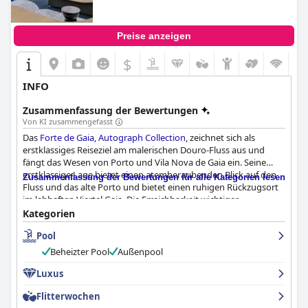
Preise anzeigen
$
INFO
Zusammenfassung der Bewertungen
Von KI zusammengefasst
Das
Forte de Gaia, Autograph Collection
, zeichnet sich als
erstklassiges Reiseziel am malerischen Douro-Fluss aus und
fängt das Wesen von Porto und Vila Nova de Gaia ein. Seine
erstklassige Lage bietet einen atemberaubenden Blick auf den
Zusammenfassung der Bewertungen für alle Kategorien lesen
Fluss und das alte Porto und bietet einen ruhigen Rückzugsort
im lebhaften Viertel Gaia. Die Erreichbarkeit wichtiger
Sehenswürdigkeiten, der Uferpromenade und einer Vielzahl von
Kategorien
Restaurants und Weinbars macht es zu einem idealen Ort
Pool
sowohl für Erkundungen als auch für Entspannung.
Beheizter Pool
Außenpool
Gäste heben das Frühstück im
Forte de Gaia, Autograph
Collection
Luxus
, häufig als bemerkenswertes Merkmal hervor, das oft
als hervorragend und vielfältig mit hochwertigen Produkten
Flitterwochen
und einer angenehmen Speiseatmosphäre, die durch