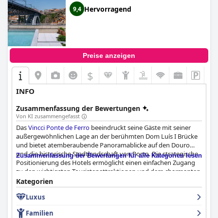
und ein unvergessliches Erlebnis. Das Hotel ist perfekt für alle,
Hervorragend
9,4
die Glamour und Entspannung suchen und ist das ultimative
Ziel für eine luxuriöse Flucht. Mit seinem charmanten Personal
und dem atemberaubenden Blick auf den Fluss Douro eignet
sich das Hotel auch hervorragend für einen romantischen
Kurzurlaub.
Preise anzeigen
$
INFO
Zusammenfassung der Bewertungen
Von KI zusammengefasst
Das
Vincci Ponte de Ferro
beeindruckt seine Gäste mit seiner
außergewöhnlichen Lage an der berühmten Dom Luís I Brücke
und bietet atemberaubende Panoramablicke auf den Douro
und die historische Stadtlandschaft von Porto. Die strategische
Zusammenfassung der Bewertungen für alle Kategorien lesen
Positionierung des Hotels ermöglicht einen einfachen Zugang
zu den wichtigsten Touristenattraktionen und dem charmanten
Stadtteil Gaia, was es zu einem idealen Ausgangspunkt für
Kategorien
Erkundungen macht. Das klare, moderne Design des Hotels
Luxus
ergänzt harmonisch seine erstklassige Lage und verbessert das
gesamte Gästeerlebnis.
Familien