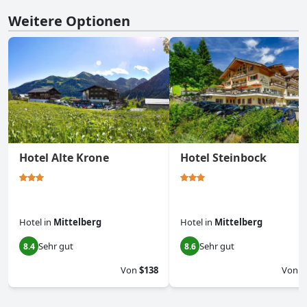
Weitere Optionen
Hotel Alte Krone
Hotel Steinbock
Hotel
in
Mittelberg
Hotel
in
Mittelberg
Sehr gut
Sehr gut
8.4
8.6
Von
$138
Von
$