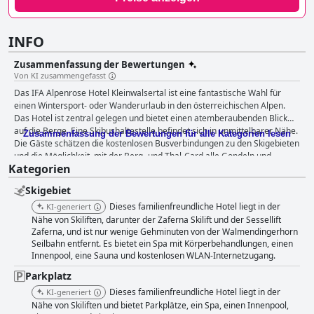
INFO
Zusammenfassung der Bewertungen
Von KI zusammengefasst
Das IFA Alpenrose Hotel Kleinwalsertal ist eine fantastische Wahl für
einen Wintersport- oder Wanderurlaub in den österreichischen Alpen.
Das Hotel ist zentral gelegen und bietet einen atemberaubenden Blick
auf die Berge. Eine Skibushaltestelle befindet sich in unmittelbarer Nähe.
Zusammenfassung der Bewertungen für alle Kategorien lesen
Die Gäste schätzen die kostenlosen Busverbindungen zu den Skigebieten
und die Möglichkeit, mit der Berg- und Thal-Card alle Gondeln und
Kategorien
Seilbahnen zu benutzen. Die Frühstücks- und Abendbuffets sind
fantastisch, mit einer großen Auswahl an Optionen und ausgezeichneter
Skigebiet
Qualität. Das Spa und das Hallenbad des Hotels sind ein echtes Highlight.
Viele Gäste loben die großzügigen und gut ausgestatteten Einrichtungen.
Dieses familienfreundliche Hotel liegt in der
KI-generiert
Das Personal ist freundlich und hilfsbereit und schafft eine warme und
Nähe von Skiliften, darunter der Zaferna Skilift und der Sessellift
einladende Atmosphäre im gesamten Hotel. Das Hotel bietet eine Reihe
Zaferna, und ist nur wenige Gehminuten von der Walmendingerhorn
Seilbahn entfernt. Es bietet ein Spa mit Körperbehandlungen, einen
von Parkmöglichkeiten und ist für Gäste mit Behinderungen vollständig
Innenpool, eine Sauna und kostenlosen WLAN-Internetzugang.
zugänglich. Insgesamt bietet das IFA Alpenrose Hotel Kleinwalsertal
einen komfortablen und angenehmen Aufenthalt mit hervorragenden
Parkplatz
Annehmlichkeiten und Aktivitäten für alle.
Dieses familienfreundliche Hotel liegt in der
KI-generiert
Nähe von Skiliften und bietet Parkplätze, ein Spa, einen Innenpool,