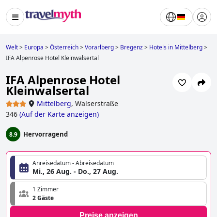
Welt
>
Europa
>
Österreich
>
Vorarlberg
>
Bregenz
>
Hotels in Mittelberg
>
IFA Alpenrose Hotel Kleinwalsertal
IFA Alpenrose Hotel
Kleinwalsertal
Mittelberg
,
Walserstraße
346
(
Auf der Karte anzeigen
)
Hervorragend
8.9
Anreisedatum - Abreisedatum
Mi., 26 Aug. - Do., 27 Aug.
1 Zimmer
2 Gäste
Preise anzeigen