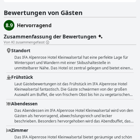
Bewertungen von Gästen
8.9
Hervorragend
Zusammenfassung der Bewertungen
Von KI zusammengefasst
Standort
Das IFA Alpenrose Hotel Kleinwalsertal hat eine perfekte Lage für
Wintersport und Wandern mit einer Skibushaltestelle in
unmittelbarer Nähe. Das Hotel ist zentral gelegen und bietet einen
herrlichen Blick auf die Berge. Die Gäste schätzen die kostenlosen
Frühstück
Busverbindungen zu den Skigebieten und die Möglichkeit, mit der
Berg- und Thal-Card alle Gondeln und Seilbahnen zu nutzen.
Laut Gästebewertungen ist das Frühstück im IFA Alpenrose Hotel
Außerdem verfügt das Hotel über eine komfortable Parkgarage.
Kleinwalsertal fantastisch. Die Gäste schwärmen von der großen
Während einige Gäste anmerken, dass einige Zimmer zur Straße hin
Auswahl am Buffet, die von frischem Obst bis hin zu vegetarischen
laut sein können, erwähnen andere die ruhige Lage des Hotels und
Gerichten reicht. Auch die Qualität der Speisen wird gelobt, viele
Abendessen
die Möglichkeit, das Auto stehen zu lassen, da Busse und Seilbahnen
Gäste beschreiben sie als lecker und ausgezeichnet. Der Kaffee soll
mit der Kurkarte leicht zu erreichen sind. Insgesamt ist die Lage des
besonders gut schmecken und das Brot und Gebäck frisch sein. Es
Das Abendessen im IFA Alpenrose Hotel Kleinwalsertal wird von den
Hotels ideal, um die schöne Umgebung zu erkunden.
gibt eine große Auswahl an Milchprodukten und Müsli und die
Gästen als hervorragend, abwechslungsreich und lecker
Atmosphäre im Frühstücksraum ist angenehm. Auch zum
beschrieben. Besonders hervorgehoben wird das Abendbuffet, das
Abendessen bietet das Hotel ein täglich wechselndes Buffet an, das
eine große Auswahl und gute Qualität bietet. Auch das Frühstück
Zimmer
die Gäste als lecker und abwechslungsreich empfanden. Insgesamt
wird als abwechslungsreich und reichhaltig gelobt. Einige Gäste
übertraf das Essen des Hotels die Erwartungen der Gäste und viele
bemerken, dass das Buffet sehr voll sein kann, aber das freundliche
Das IFA Alpenrose Hotel Kleinwalsertal bietet geräumige und schön