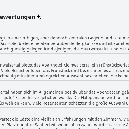
Bewertungen
iegt in einer ruhigen, aber dennoch zentralen Gegend und ist ein 
Das Hotel bietet eine atemberaubende Bergkulisse und ist somit 
auch günstig gelegen für diejenigen, die das Gemsteltal und das
e sicherstellt, dass Sie Ihr Auto stehen lassen können. Die Gäste
che Personal. Für Skifahrer ist die Nähe des Hotels zum Skibus und zu den
inwalsertal bietet das Aparthotel Kleinwalsertal ein Frühstückser
il, obwohl die Entfernung zu den Skipisten von einigen als leicht
 Viele Besucher loben das Frühstück und bezeichnen es als reizend
enden Busverbindungen zu verschiedenen Skigebieten es zu einer
eichhaltig mit einer umfangreichen Auswahl beschrieben, die keine
t und merken an, dass das Morgenbuffet eine große Auswahl biete
n in unmittelbarer Nähe. Insgesamt bietet das Aparthotel Kleinwal
temberaubenden alpinen Umgebung.
sertal haben sich im Allgemeinen positiv über das Abendessen geä
ichtig finden. Für diejenigen, die sich für Halbpension entschie
ehr gute" Essen hervorgehoben wurde. Die Halbpension wird für ihre
en Abendessenangeboten. Es ist jedoch erwähnenswert, dass einige Gäste das
s wählen kann. Viele Rezensenten schätzten die große Auswahl u
ück nicht immer ihren Erwartungen entsprach. Einige erwähnten, d
Buffets für Vorspeisen, Desserts und Frühstück. Einige Bewertunge
elten mangelnde Abwechslung an bestimmten Tagen. Der Preis von
 war und einige Hauptgerichte als durchschnittlich in der Qualit
n Rezensenten auch als übertrieben angesehen. Trotz dieser gem
wartet die Gäste eine Vielfalt an Erfahrungen mit den Zimmern. Vi
er gelegentlichen Kritikpunkte spiegelt die Gesamtstimmung ein z
unden. Zusammenfassend lässt sich sagen, dass das Frühstück im
en Platz und ihre Sauberkeit, wobei oft erwähnt wurde, dass die
utem Essen wider. Die Abendessenoptionen sind gut auf Fleisches
hl es einige Verbesserungsmöglichkeiten gibt, größtenteils für sein