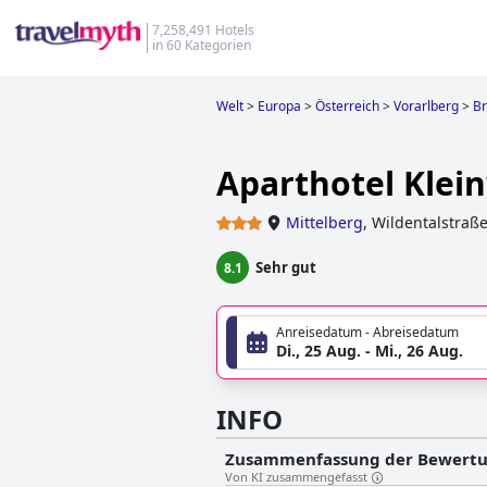
7,258,491 Hotels
in 60 Kategorien
Welt
>
Europa
>
Österreich
>
Vorarlberg
>
B
Aparthotel Klein
Mittelberg
,
Wildentalstraß
Sehr gut
8.1
Anreisedatum - Abreisedatum
Di., 25 Aug. - Mi., 26 Aug.
INFO
Zusammenfassung der Bewert
Von KI zusammengefasst