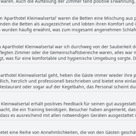
 waren. Auch die Aufteilung der Zimmer fand positive Erwähnung, 
Raum für Verbesserungen bei der Qualität der Hauptgerichte und i
lebnis geschätzt wird.
bt, wobei in Bewertungen erwähnt wurde,
 die Zimmer regelmäßig kontrolliert würden, was zu einem Gefühl
 'Aparthotel Kleinwalsertal' waren die Betten eine Mischung aus 
ne, die dem Aufenthalt eine angenehme Note verliehen. Die veraltete Ausstattung de
nden die Betten als ausgezeichnet und lobten ihren Komfort und i
merkt. Viele bemängelten die altmodische Einrichtung und Aussta
wurden häufig erwähnt, was zum insgesamt angenehmen Schlafer
el abgenutzt aussahen. Die Apartments, insbesondere solche, die 
 insbesondere Schlafsofas und Ausziehcouches, die Erwartungen ni
in empfunden, und die Ausstattung in den Zimmern wurde als ein
ten Zustand. Einige Gäste bemängelten Probleme wie das Spüren
n, wobei mehrere Gäste darauf hinwiesen, dass die Zimmer laut se
Aparthotel Kleinwalsertal war ich durchweg von der Sauberkeit 
gemischten Bewertungen waren viele Besucher mit der Qualität der
 einfachen Zimmerausstattung und gelegentlichem Lärm fühlten sich
legten Zimmer oder die Gemeinschaftsbereiche waren, alles war 
ten des Schlaferlebnisses Verbesserungsbedarf besteht.
 Geräumigkeit der Zimmer. Das Vorhandensein neuer Annehmlichke
gt, was für eine komfortable und hygienische Umgebung sorgte. D
emeinen Zufriedenheit bei. Zusammenfassend lässt sich sagen, dass die Zimmer
 freundlich, was zu einem angenehmen Gesamterlebnis beitrug. Tr
war geräumig und sauber sind, aber einen Retro-Charme bewahren
nd kleineren Problemen wie undichten Fenstern, stach die Sauber
nsbesondere für diejenigen, die modernere oder ruhigere Unterkü
rthotel Kleinwalsertal geht, heben die Gäste immer wieder ihre p
r einen angenehmen Aufenthalt.
dlich, herzlich und professionell beschrieben und bietet eine ei
m Restaurant oder sogar auf der Kegelbahn, das Personal scheint
ich frische Handtücher für den Pool an der Rezeption erhältlich si
 Kleinwalsertal erhält positives Feedback für seinen gut ausgestat
 Gästen auch nach den regulären Öffnungszeiten behilflich zu sein
acht, die ein Training benötigen. Besucher haben angemerkt, dass
ähnungen weniger vorteilhafter Interaktionen, wie
 dass es ausreichend mit allen notwendigen Geräten ausgestattet i
im Essen und einige Mitarbeiter, die Schwierigkeiten mit Englisch h
 über einen sehr schönen Spa-Bereich mit mehreren Saunen, was d
n Bewertungen stark zur positiven Seite und unterstreicht ein Mu
t das Sky Wellness eine zusätzliche luxuriöse Note für diejenigen,
en Interaktionen, die das Gästeerlebnis im Aparthotel Kleinwalsert
bietet eine Reihe von Annehmlichkeiten, die von den Gästen geschä
Fitnessraum, Schwimmbad und umfassenden Spa-Einrichtungen sch