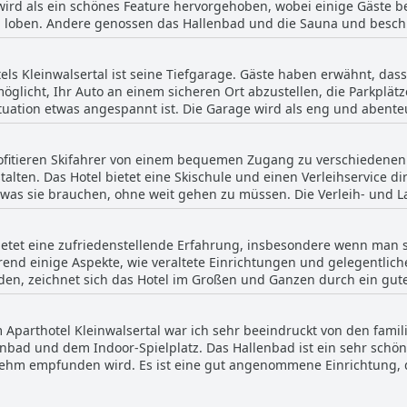
wird als ein schönes Feature hervorgehoben, wobei einige Gäste b
d stellt sicher, dass die Gäste während ihres Aufenthalts ausreic
 loben. Andere genossen das Hallenbad und die Sauna und beschr
n zu erhalten.
denen der Pool nicht genutzt werden konnte, was die Gesamterfahru
ngen deuteten auf Bedenken hinsichtlich des Chlorierungsgrades 
ls Kleinwalsertal ist seine Tiefgarage. Gäste haben erwähnt, dass
r Probleme fanden viele die Pooleinrichtungen angemessen und 
öglicht, Ihr Auto an einem sicheren Ort abzustellen, die Parkplätz
ag geäußert wurde, dass ein Außenpool das Erlebnis weiter verbes
uation etwas angespannt ist. Die Garage wird als eng und abente
n größerer Fahrzeuge eine Herausforderung darstellen könnte. Bea
erweise eine zusätzliche Gebühr erhoben wird. Trotz der Enge des 
rofitieren Skifahrer von einem bequemen Zugang zu verschiedenen
rage direkt am Hotel.
lten. Das Hotel bietet eine Skischule und einen Verleihservice di
was sie brauchen, ohne weit gehen zu müssen. Die Verleih- und L
e Ausrüstung in gutem Zustand zu halten und einsatzbereit zu haben. Die Näh
eil, da der Bus direkt am Hotel hält und Shuttles zu den Pisten zu
bietet eine zufriedenstellende Erfahrung, insbesondere wenn man
en der Skigebiete gewährleistet. Diese Pisten sind besonders fü
hrend einige Aspekte, wie veraltete Einrichtungen und gelegentli
eiger in den Sport. Die Gäste schätzen das Preis-Leistungs-Verhäl
den, zeichnet sich das Hotel im Großen und Ganzen durch ein gutes
 ähnlich bewerteten Unterkünften in der Gegend vorzuziehen. Vorte
eln nach einem Tag auf der Piste zu entspannen. Insgesamt sorgt
d machen es zu einer guten Wahl für preisbewusste Reisende, dene
n im Aparthotel Kleinwalsertal sowohl praktisch als auch angeneh
Aparthotel Kleinwalsertal war ich sehr beeindruckt von den fami
chen. Insgesamt ist es ein anständiges Hotel, das die Erwartunge
usätzlich gibt es für diejenigen, die gerne verschiedene Aktivitä
nbad und dem Indoor-Spielplatz. Das Hallenbad ist ein sehr schön
ie umliegende Naturschönheit zu erkunden.
ehm empfunden wird. Es ist eine gut angenommene Einrichtung, d
end zum Hallenbad gibt es einen Indoor-Spielplatz, der den Kinder
chtennis bietet. Es ist jedoch erwähnenswert, dass einige Gäste 