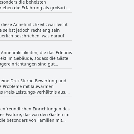
esonders die beheizten
hend Möglichkeiten haben, ihre
ieben die Erfahrung als großartig.
ng für einige Gäste beeinträchtigt
des Pools hin, was bei Kindern zu
 diese Annehmlichkeit zwar leicht
eine angenehme Ergänzung ihres
e selbst jedoch recht eng sein
sern könnte.
uerlich beschrieben, was darauf
chten Sie, dass dieser Parkservice
Parkbereichs schätzten viele Gäste
 Annehmlichkeiten, die das Erlebnis
rekt im Gebäude, sodass die Gäste
agereinrichtungen sind gut
e zu Skibussen
r Verfügung stehen, was einen
 seine Drei-Sterne-Bewertung und
r Anfänger geeignet und bieten ein
che Probleme mit lauwarmen
tnis und empfinden die
 Preis-Leistungs-Verhältnis aus.
ile wie die kostenlose Busnutzung
 die gesamte Ausstattung des
n ein paar kleinere
m ist, auch wenn der Skiraum
lienfreundlichen Einrichtungen des
n erfüllt, ohne sie zu übertreffen.
ten kombinieren möchten,
es Feature, das von den Gästen im
ie besonders von Familien mit
n jederzeit zur Verfügung steht
erwähnten, dass das Schwimmbad