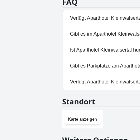
FAQ
sauberer sein könnte. Insgesam
sorgt dafür, dass die Kinder wä
Verfügt Aparthotel Kleinwalsert
Ja, Aparthotel Kleinwalsertal
Gibt es im Aparthotel Kleinwals
Hallenbad.
Nein, ein Spa ist im Aparthote
Ist Aparthotel Kleinwalsertal h
Nein, Aparthotel Kleinwalsert
Gibt es Parkplätze am Aparthot
Ja, Parkmöglichkeiten sind im
Verfügt Aparthotel Kleinwalser
Ja, Aparthotel Kleinwalsertal 
Standort
Karte anzeigen
Weitere Optionen