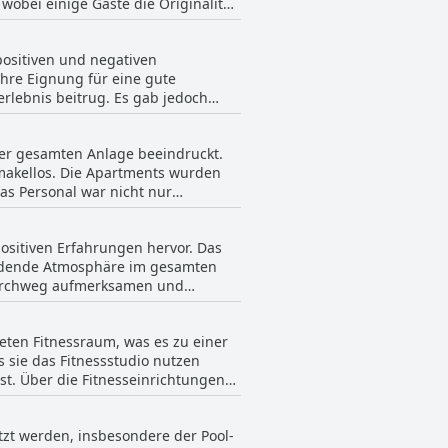
wobei einige Gäste die Originalität
hrer Präsentation gibt.
 von Ordnung und Komfort beitrug.
positiven und negativen
r
hre Eignung für eine gute
ttung, wobei einige anmerkten,
lebnis beitrug. Es gab jedoch
für vier Personen ausgelegt waren,
cht erfüllten, mit Kommentaren über
fach beschrieben. Lärm schien ein
 der Sprungfedern und relativ
ien und es oft von Türen knarrte.
der gesamten Anlage beeindruckt.
 Hauptbetten zufrieden, obwohl es
 viele Gäste sofort bei der
makellos. Die Apartments wurden
iten wie ein renoviertes
as Personal war nicht nur
otz des etwas veralteten
, der möglicherweise nicht
keit als ein bemerkenswertes
nfte suchen.
ositiven Erfahrungen hervor. Das
nladende Atmosphäre im gesamten
 durchweg aufmerksamen und
nd. Besonders hervorzuheben ist die
teten Fitnessraum, was es zu einer
, um sicherzustellen, dass späte
 sie das Fitnessstudio nutzen
st. Über die Fitnesseinrichtungen
atten. Trotz dieser wenigen Fälle
as gesamte Wellness-Erlebnis noch
ster aus freundlichen,
 die sich entspannen und erholen
al verbessern.
tzt werden, insbesondere der Pool-
afft einen ganzheitlichen Ansatz