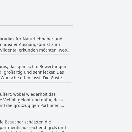
Paradies für Naturliebhaber und
ein idealer Ausgangspunkt zum
 Wildental erkunden möchten, wobei
 loben häufig die makellosen Zimmer,
lebnis, das gemischte Bewertungen
e Unannehmlichkeit empfunden wurde.
, großartig und sehr lecker. Das
 praktischen Wahl für
 Wünsche offen lässt. Die Gäste
t, sodass jeder etwas nach seinem
sertal eine fantastische Basis für
ußert, wobei wiederholt das
den haben, wurde das Frühstück als
 Vielfalt gelobt und dafür, dass
nd die großzügigen Portionen,
ass die Präsentation etwas
n wiesen jedoch darauf hin, dass
 12 Euro pro Tag und Person für
ät oder schlecht präsentiert
ischten Gefühle wurde der Service
ele Besucher schätzten die
ufriedenstellendes kulinarisches
 Apartments ausreichend groß und
ser zugeschnitten und bieten eine
e Vielfalt, Qualität und das