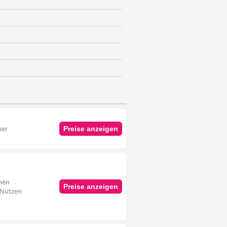
iten unterstützt werden. Obwohl
 bestehen, bietet das Hotel ein
, die einen ruhigen Rückzugsort in
mer
Preise anzeigen
inen
Preise anzeigen
. Nutzen