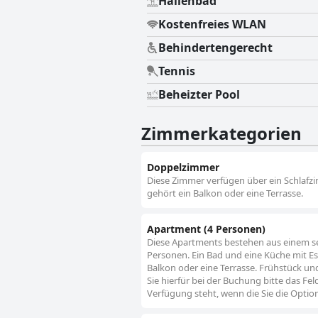
Hallenbad
breiten Palette von Abenteuern, d
Kostenfreies WLAN
einige Aspekte wie veraltete Zimmer
gutes Preis-Leistungs-Verhältnis u
Behindertengerecht
den Alpen suchen.
Tennis
Beheizter Pool
Zimmerkategorien
Doppelzimmer
Diese Zimmer verfügen über ein Schlafz
gehört ein Balkon oder eine Terrasse.
Apartment (4 Personen)
Diese Apartments bestehen aus einem s
Personen. Ein Bad und eine Küche mit E
Balkon oder eine Terrasse. Frühstück und
Sie hierfür bei der Buchung bitte das Fel
Verfügung steht, wenn die Sie die Opti