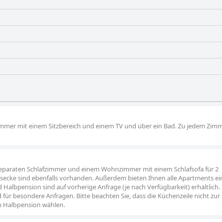
ie durch bequeme Transportmittel und gut gewartete Annehmlichke
 und gelegentliche Bedenken hinsichtlich der Lebensmittelqualität
nd ist besonders für preisbewusste Reisende und Familien geeignet
immer mit einem Sitzbereich und einem TV und über ein Bad. Zu jedem Zim
eparaten Schlafzimmer und einem Wohnzimmer mit einem Schlafsofa für 2
ssecke sind ebenfalls vorhanden. Außerdem bieten Ihnen alle Apartments e
 Halbpension sind auf vorherige Anfrage (je nach Verfügbarkeit) erhältlich
d für besondere Anfragen. Bitte beachten Sie, dass die Küchenzeile nicht zur
on Halbpension wählen.