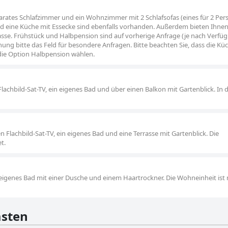
arates Schlafzimmer und ein Wohnzimmer mit 2 Schlafsofas (eines für 2 Pe
nd eine Küche mit Essecke sind ebenfalls vorhanden. Außerdem bieten Ihnen 
sse. Frühstück und Halbpension sind auf vorherige Anfrage (je nach Verfüg
chung bitte das Feld für besondere Anfragen. Bitte beachten Sie, dass die Kü
 die Option Halbpension wählen.
lachbild-Sat-TV, ein eigenes Bad und über einen Balkon mit Gartenblick. In 
 Flachbild-Sat-TV, ein eigenes Bad und eine Terrasse mit Gartenblick. Die
t.
eigenes Bad mit einer Dusche und einem Haartrockner. Die Wohneinheit ist 
sten