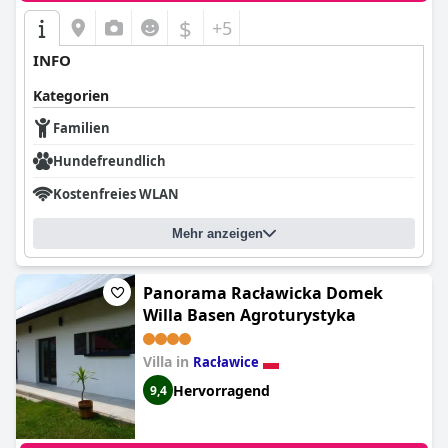
$
+5
INFO
Kategorien
Familien
Hundefreundlich
Kostenfreies WLAN
Mehr anzeigen
Panorama Racławicka Domek
Willa Basen Agroturystyka
Villa in
Racławice
Hervorragend
9,4