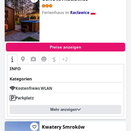
Ferienhaus in
Racławice
0.0
Preise anzeigen
$
+2
INFO
Kategorien
Kostenfreies WLAN
Parkplatz
Mehr anzeigen
Kwatery Smroków