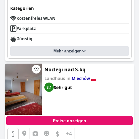
Kategorien
Kostenfreies WLAN
Parkplatz
Günstig
Mehr anzeigen
Noclegi nad S-ką
Landhaus in
Miechów
Sehr gut
8,1
Preise anzeigen
$
+4