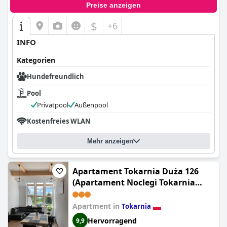
Preise anzeigen
$
+6
INFO
Kategorien
Hundefreundlich
Pool
Privatpool
Außenpool
Kostenfreies WLAN
Mehr anzeigen
Apartament Tokarnia Duża 126
(Apartament Noclegi Tokarnia
Duża 126)
Apartment in
Tokarnia
Hervorragend
9,9