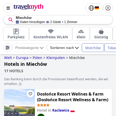
Miechów
Daten hinzufügen
2 Gäste
1 Zimmer
Parkplatz
Kostenfreies WLAN
Klein
Günstig
Miechów
Toka
Preiskategorie
Sortieren nach
Welt
>
Europa
>
Polen
>
Kleinpolen
>
Miechów
Hotels in Miechów
17 HOTELS
Das Ranking kann durch die Provisionen beeinflusst werden, die wir
erhalten.
Dosłońce Resort Wellnes & Farm
(Dosłońce Resort Wellness & Farm)
Hotel in
Racławice