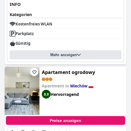
INFO
Kategorien
Kostenfreies WLAN
Parkplatz
Günstig
Mehr anzeigen
Apartament ogrodowy
Apartment in
Miechów
Hervorragend
8,9
Preise anzeigen