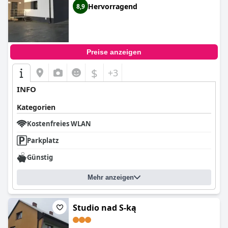
Hervorragend
8,9
Preise anzeigen
$
+3
INFO
Kategorien
Kostenfreies WLAN
Parkplatz
Günstig
Mehr anzeigen
Studio nad S-ką