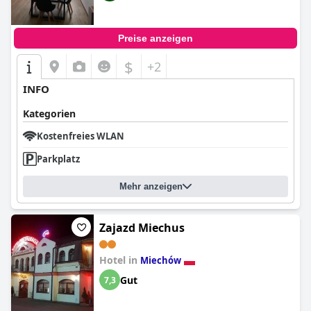
Preise anzeigen
$
+2
INFO
Kategorien
Kostenfreies WLAN
Parkplatz
Mehr anzeigen
Zajazd Miechus
Hotel in
Miechów
Gut
7,3