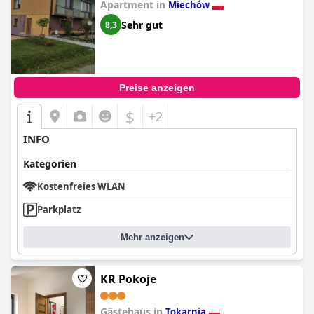
Apartment in
Miechów
Sehr gut
8,3
Preise anzeigen
$
+2
INFO
Kategorien
Kostenfreies WLAN
Parkplatz
Mehr anzeigen
KR Pokoje
Gästehaus in
Tokarnia