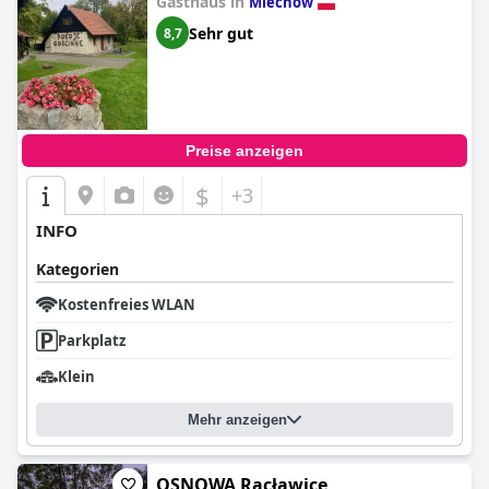
Gasthaus in
Miechów
Sehr gut
8,7
Preise anzeigen
$
+3
INFO
Kategorien
Kostenfreies WLAN
Parkplatz
Klein
Mehr anzeigen
OSNOWA Racławice