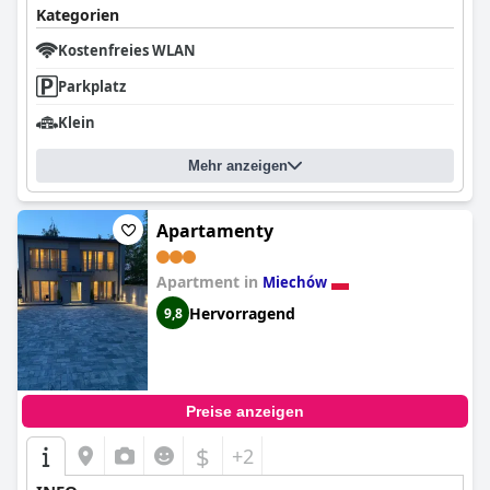
Kategorien
Kostenfreies WLAN
Parkplatz
Klein
Mehr anzeigen
Apartamenty
Apartment in
Miechów
Hervorragend
9,8
Preise anzeigen
$
+2