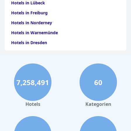
Hotels in Lübeck
Hotels in Freiburg
Hotels in Norderney
Hotels in Warnemünde
Hotels in Dresden
Hotels am Bodensee
Hotels in Stuttgart
Hotels in Leipzig
7,258,491
60
Hotels in Bamberg
Hotels in Nürnberg
Hotels in Büsum
Hotels
Kategorien
Hotels in Garmisch-Partenkirchen
Hotels in Tannheim