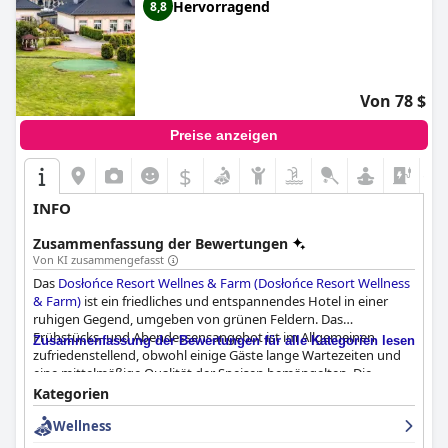
Hervorragend
8,8
Von 78 $
Preise anzeigen
$
+1
INFO
Zusammenfassung der Bewertungen
Von KI zusammengefasst
Das
Dosłońce Resort Wellnes & Farm (Dosłońce Resort Wellness
& Farm)
ist ein friedliches und entspannendes Hotel in einer
ruhigen Gegend, umgeben von grünen Feldern. Das
Frühstücks- und Abendessensangebot ist im Allgemeinen
Zusammenfassung der Bewertungen für alle Kategorien lesen
zufriedenstellend, obwohl einige Gäste lange Wartezeiten und
eine mittelmäßige Qualität der Speisen bemängelten. Die
Zimmer sind geräumig, bedürfen aber einer Modernisierung
Kategorien
und besseren Instandhaltung. Die Sauberkeitsstandards sind
Wellness
uneinheitlich, und einige Gäste berichten von Problemen wie
Schimmel und Rost. Das Personal ist freundlich und hilfsbereit,