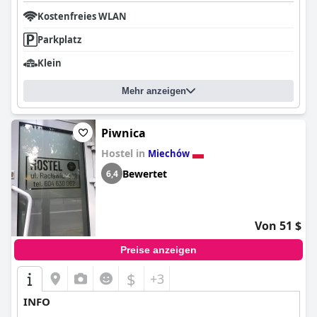
Kostenfreies WLAN
Parkplatz
Klein
Mehr anzeigen
Piwnica
Hostel in
Miechów
Bewertet
6,4
Von 51 $
Preise anzeigen
$
+3
INFO