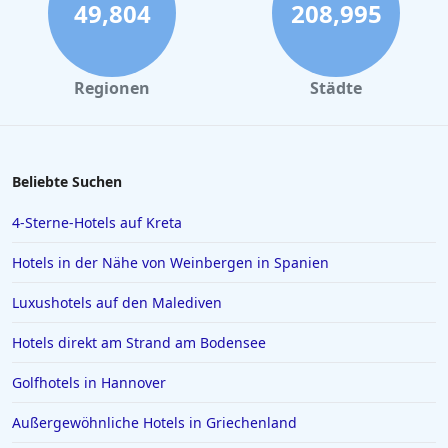
Hotels in Bozen
49,804
208,995
Hotels in Salzburg
Hotels in Erfurt
Regionen
Städte
Hotels in Venedig
Hotels in Wiek auf Rügen
Hotels in Kiel
Beliebte Suchen
Hotels in Swinemünde
4-Sterne-Hotels auf Kreta
Hotels in Greetsiel
Hotels in der Nähe von Weinbergen in Spanien
Hotels in Deutschland
Luxushotels auf den Malediven
Hotels in Lissabon
Hotels direkt am Strand am Bodensee
Hotels in Madrid
Hotels in Wyk auf Föhr
Golfhotels in Hannover
Hotels in Neubrandenburg
Außergewöhnliche Hotels in Griechenland
Hotels in Kefalonia