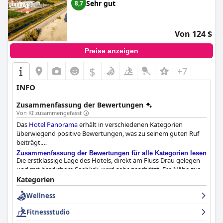
Sehr gut
8,7
Von 124 $
Preise anzeigen
$
+7
INFO
Zusammenfassung der Bewertungen
Von KI zusammengefasst
Das
Hotel Panorama
erhält in verschiedenen Kategorien
überwiegend positive Bewertungen, was zu seinem guten Ruf
beiträgt.
Zusammenfassung der Bewertungen für alle Kategorien lesen
Die erstklassige Lage des Hotels, direkt am Fluss Drau gelegen
und mit herrlichem Seeblick, wird sehr geschätzt. Die Nähe zur
Autobahn wird von den Gästen als vorteilhaft empfunden und
Kategorien
ergänzt die landschaftliche Schönheit durch eine einfache
Wellness
Erreichbarkeit. Diese Lage am See sowie das herzliche Auftreten
des Personals tragen gemeinsam zur Attraktivität und zum
Fitnessstudio
Gesamterlebnis bei.