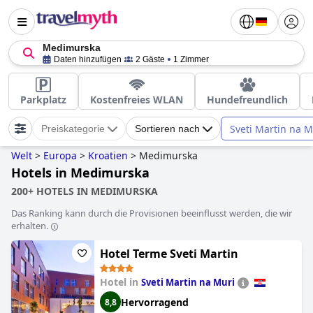
Medimurska
Daten hinzufügen
2 Gäste
1 Zimmer
Parkplatz
Kostenfreies WLAN
Hundefreundlich
Sveti Martin na M
Preiskategorie
Sortieren nach
Welt
>
Europa
>
Kroatien
>
Medimurska
Hotels in Medimurska
200+ HOTELS IN MEDIMURSKA
Das Ranking kann durch die Provisionen beeinflusst werden, die wir
erhalten.
Hotel Terme Sveti Martin
Hotel in
Sveti Martin na Muri
Hervorragend
8,8