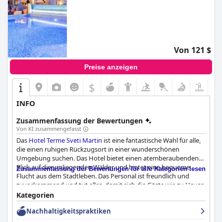
Von 121 $
Preise anzeigen
$
INFO
Zusammenfassung der Bewertungen
Von KI zusammengefasst
Das
Hotel Terme Sveti Martin
ist eine fantastische Wahl für alle,
die einen ruhigen Rückzugsort in einer wunderschönen
Umgebung suchen. Das Hotel bietet einen atemberaubenden
Blick auf die umliegenden Wälder und bietet eine bequeme
Zusammenfassung der Bewertungen für alle Kategorien lesen
Flucht aus dem Stadtleben. Das Personal ist freundlich und
zuvorkommend und tut alles, damit sich die Gäste wie zu Hause
fühlen. Das Frühstück und das Abendessen sind hervorragend
Kategorien
und bieten eine breite Palette an Optionen, die jedem
Nachhaltigkeitspraktiken
Geschmack gerecht werden. Die Verwendung lokaler und
hausgemachter Zutaten wird sehr gelobt, und die Gäste