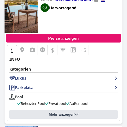
Hervorragend
9,8
Preise anzeigen
$
+5
INFO
Kategorien
Luxus
Parkplatz
Pool
Beheizter Pool
Privatpool
Außenpool
Mehr anzeigen