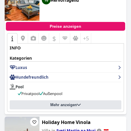
Hervorragend
10
Preise anzeigen
$
+5
INFO
Kategorien
Luxus
Hundefreundlich
Pool
Privatpool
Außenpool
Mehr anzeigen
Holiday Home Vinola
Villa in
Sveti Martin na Muri