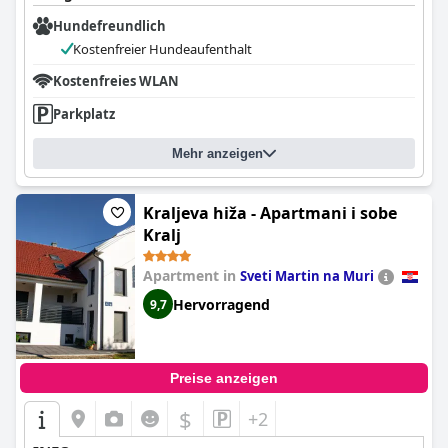
Hundefreundlich
Kostenfreier Hundeaufenthalt
Kostenfreies WLAN
Parkplatz
Mehr anzeigen
Kraljeva hiža - Apartmani i sobe
Kralj
Apartment in
Sveti Martin na Muri
Hervorragend
9,7
Preise anzeigen
$
+2