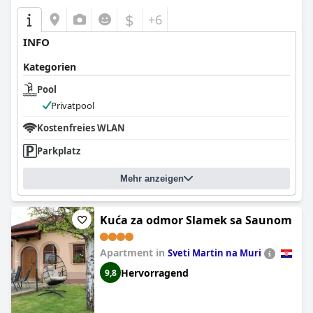
$
+6
INFO
Kategorien
Pool
Privatpool
Kostenfreies WLAN
Parkplatz
Mehr anzeigen
Kuća za odmor Slamek sa Saunom
Apartment in
Sveti Martin na Muri
Hervorragend
9,8