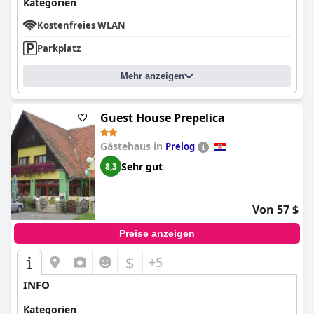
Kategorien
Kostenfreies WLAN
Parkplatz
Mehr anzeigen
Guest House Prepelica
Gästehaus in
Prelog
Sehr gut
8,3
Von 57 $
Preise anzeigen
$
+5
INFO
Kategorien