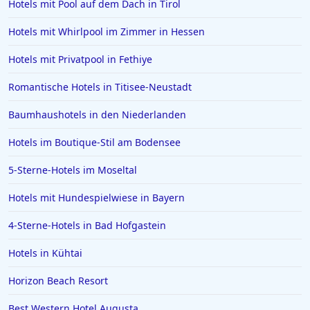
Hotels mit Pool auf dem Dach in Tirol
Hotels in Willingen
Hotels mit Whirlpool im Zimmer in Hessen
Hotels auf Santorin
Hotels in Ludwigsburg
Hotels mit Privatpool in Fethiye
Hotels in Bagamoyo
Romantische Hotels in Titisee-Neustadt
Hotels in Gera
Baumhaushotels in den Niederlanden
Hotels auf Zypern
Hotels im Boutique-Stil am Bodensee
Hotels in Dierhagen
5-Sterne-Hotels im Moseltal
Hotels in Oslo
Hotels in Schleswig Holstein
Hotels mit Hundespielwiese in Bayern
Hotels in Lenggries
4-Sterne-Hotels in Bad Hofgastein
Hotels in Kühtai
Horizon Beach Resort
Best Western Hotel Augusta