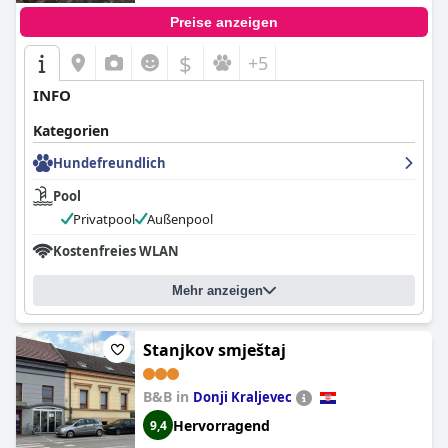
Preise anzeigen
$
+5
INFO
Kategorien
Hundefreundlich
Pool
Privatpool
Außenpool
Kostenfreies WLAN
Mehr anzeigen
Stanjkov smještaj
B&B in
Donji Kraljevec
Hervorragend
9,4