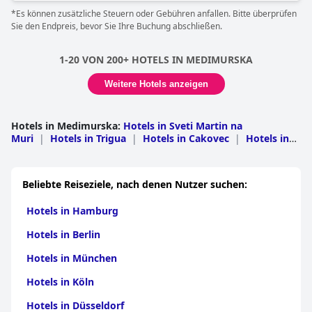
*Es können zusätzliche Steuern oder Gebühren anfallen. Bitte überprüfen
Sie den Endpreis, bevor Sie Ihre Buchung abschließen.
1-20 VON 200+ HOTELS IN MEDIMURSKA
Weitere Hotels anzeigen
Hotels in Medimurska
:
Hotels in Sveti Martin na
Muri
|
Hotels in Trigua
|
Hotels in Cakovec
|
Hotels in
Sveti Juraj na Bregu
|
Hotels in Selnica
|
Hotels in
Nedelišće
|
Hotels in Mala Subotica
|
Hotels in
Prelog
|
Hotels in Donji Kraljevec
|
Hotels in Mursko
Beliebte Reiseziele, nach denen Nutzer suchen:
Središće
|
Hotels in Donji Vidovec
Hotels in Hamburg
Hotels in Berlin
Hotels in München
Hotels in Köln
Hotels in Düsseldorf