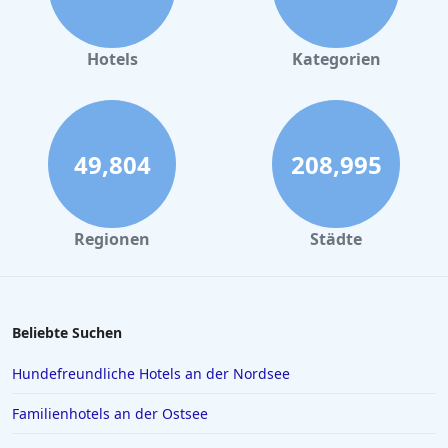
Hotels in Nürnberg
Hotels in Büsum
Hotels
Kategorien
Hotels in Hannover
Hotels im Bayerischen Wald
Hotels in Wismar
49,804
208,995
Hotels in Langeoog
Hotels in Ulm
Regionen
Städte
Hotels in Norddeich
Hotels in Como
Hotels in Füssen
Beliebte Suchen
Hotels in Husum
Hundefreundliche Hotels an der Nordsee
Hotels in Rosenheim
Familienhotels an der Ostsee
Hotels in Istanbul