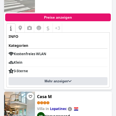
Preise anzeigen
$
+3
INFO
Kategorien
Kostenfreies WLAN
Klein
3-Sterne
Mehr anzeigen
Casa M
Villa in
Lopatinec