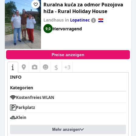
Ruralna kuća za odmor Pozojova
hiža - Rural Holiday House
Landhaus in
Lopatinec
Hervorragend
9,0
Preise anzeigen
$
+3
INFO
Kategorien
Kostenfreies WLAN
Parkplatz
Klein
Mehr anzeigen