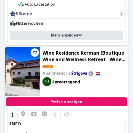
E Auto Ladestation
3-Sterne
Flitterwochen
Mehr anzeigen
Wine Residence Kerman (Boutique
Wine and Wellness Retreat - Wine
Residence Kerman)
Apartment in
Štrigova
Hervorragend
9,5
Preise anzeigen
$
+2
INFO