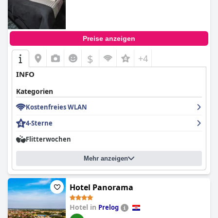
Preise anzeigen
$
+4
INFO
Kategorien
Kostenfreies WLAN
4-Sterne
Flitterwochen
Mehr anzeigen
Hotel Panorama
Hotel in
Prelog