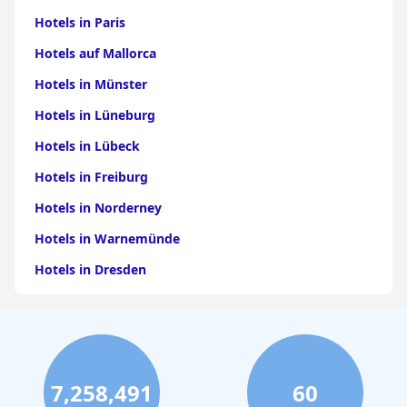
Hotels in Paris
Hotels auf Mallorca
Hotels in Münster
Hotels in Lüneburg
Hotels in Lübeck
Hotels in Freiburg
Hotels in Norderney
Hotels in Warnemünde
Hotels in Dresden
Hotels am Bodensee
Hotels in Stuttgart
Hotels in Leipzig
7,258,491
60
Hotels in Bamberg