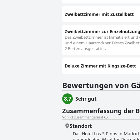
Zweibettzimmer mit Zustellbett
Zweibettzimmer zur Einzelnutzun
Das Zweibettzimmer ist klimatisiert und
und einem Haartrockner. Dieses Zweibett
2 Betten ausgestattet.
Deluxe Zimmer mit Kingsize-Bett
Bewertungen von Gä
8.7
Sehr gut
Zusammenfassung der 
Von KI zusammengefasst
Standort
Das Hotel Los 5 Pinos in Madri
einer idealen Wahl für Reisend