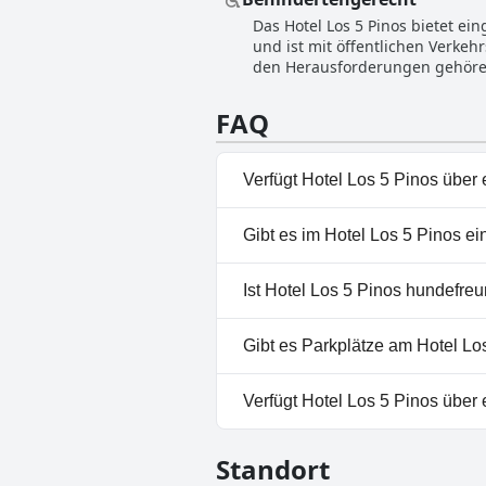
Erwartungen für seine Drei-St
Das Hotel Los 5 Pinos bietet ei
nicht vollständig einen Drei-St
und ist mit öffentlichen Verke
für den gezahlten Preis mehr als angemessen sind. Die Lage ist günstig, besond
den Herausforderungen gehören 
müssen. Wiederholungsbesucher 
Hotels, wie z. B. das Vorhand
Konsistenz in Bezug auf Service
Bereichen vollständig für Roll
Komfort und festigt seinen Ruf a
FAQ
Einrichtungen problematisch. Di
alternative Möglichkeiten biete
Verfügt Hotel Los 5 Pinos über
Nein, Hotel Los 5 Pinos hat ke
Gibt es im Hotel Los 5 Pinos e
Nein, ein Spa ist im Hotel Los
Ist Hotel Los 5 Pinos hundefreu
Nein, Hotel Los 5 Pinos erlau
Gibt es Parkplätze am Hotel Lo
Ja, Parkmöglichkeiten sind im
Verfügt Hotel Los 5 Pinos über
Nein, Hotel Los 5 Pinos hat k
Standort