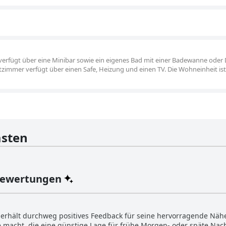
g
 verfügt über eine Minibar sowie ein eigenes Bad mit einer Badewanne oder
zimmer verfügt über einen Safe, Heizung und einen TV. Die Wohneinheit ist
sten
Bewertungen
d erhält durchweg positives Feedback für seine hervorragende Näh
e macht, die eine günstige Lage für frühe Morgen- oder späte Nac