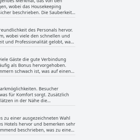
agendes Merkmal, das von den
ie Betten etwas alt oder instabil
ngen, wobei das Housekeeping
holsamen Erfahrung, wobei saubere
icher beschrieben. Die Sauberkeit
rn, die als makellos und sehr
sende ist, die Erholung und
Stabilität der Betten gibt.
eundlichkeit des Personals hervor.
terstreicht. Die tägliche
m, wobei viele den schnellen und
iben. Obwohl eine Bewertung einen
t und Professionalität gelobt, was
onsens überwältigend positiv.
 eines hohen Sauberkeitsstandards
ele Besucher beiträgt. Darüber
für Reisende macht.
viele Gäste die gute Verbindung
 Engagement anerkannt. Die
äufig als Bonus hervorgehoben.
ceniveau bei. Obwohl es
immern schwach ist, was auf einen
che Fälle Ausnahmen in einer
 positive Feedback zur
st, dass das Hotel Los 5 Pinos
stellende Online-Erfahrung haben.
r Gäste zu gewährleisten.
Parkmöglichkeiten. Besucher
hlreichen Parkplätze und die
 was für Komfort sorgt. Zusätzlich
ungen von begrenzten
lätzen in der Nähe die
n könnte.
tzprobleme, und die Parksituation
etwas exponiert sein kann und es
 es zu einer ausgezeichneten Wahl
 überdachten Parkmöglichkeiten
es Hotels hervor und bemerken sehr
ttleservice anbietet und es
rkommend beschrieben, was zu einem
es gibt.