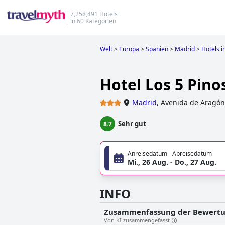
7,258,491 Hotels
in 60 Kategorien
Welt
>
Europa
>
Spanien
>
Madrid
>
Hotels i
Hotel Los 5 Pino
Madrid
,
Avenida de Aragón
Sehr gut
8.7
Anreisedatum - Abreisedatum
Mi., 26 Aug. - Do., 27 Aug.
INFO
Zusammenfassung der Bewert
Von KI zusammengefasst