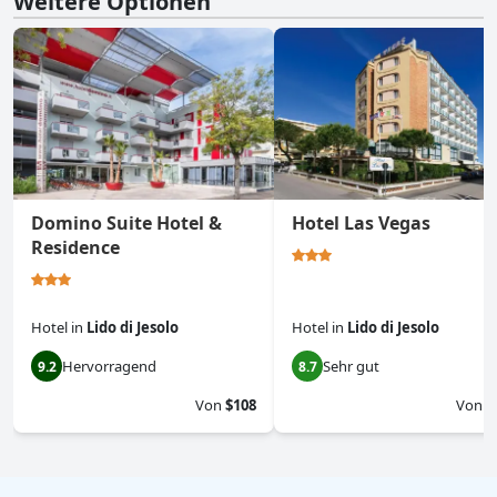
Weitere Optionen
Domino Suite Hotel &
Hotel Las Vegas
Residence
Hotel
in
Lido di Jesolo
Hotel
in
Lido di Jesolo
Hervorragend
Sehr gut
9.2
8.7
Von
$108
Von
$