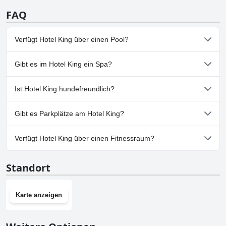
FAQ
Verfügt Hotel King über einen Pool?
Ja, Hotel King hat Pools, die zu einer oder mehreren der
Gibt es im Hotel King ein Spa?
folgenden Kategorien gehören: Kinderpool, Schwimmbahnen,
Außenpool.
Nein, ein Spa ist im Hotel King nicht vorhanden.
Ist Hotel King hundefreundlich?
Ja, Hotel King heißt Hunde willkommen.
Gibt es Parkplätze am Hotel King?
Ja, Parkmöglichkeiten sind im Hotel King vorhanden.
Verfügt Hotel King über einen Fitnessraum?
Nein, Hotel King hat keinen Fitnessraum.
Standort
Karte anzeigen