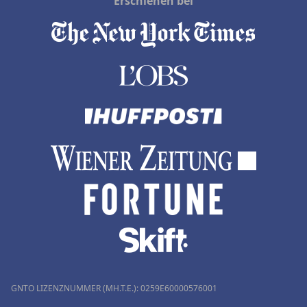
Erschienen bei
GNTO LIZENZNUMMER (MH.T.E.): 0259Ε60000576001