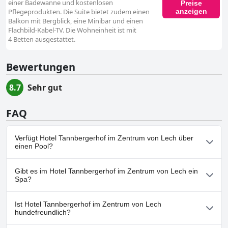
einer Badewanne und kostenlosen
Preise
anzeigen
Pflegeprodukten. Die Suite bietet zudem einen
Balkon mit Bergblick, eine Minibar und einen
Flachbild-Kabel-TV. Die Wohneinheit ist mit
4 Betten ausgestattet.
Bewertungen
8.7
Sehr gut
FAQ
Verfügt Hotel Tannbergerhof im Zentrum von Lech über
einen Pool?
Nein, Hotel Tannbergerhof im Zentrum von Lech hat keinen
Gibt es im Hotel Tannbergerhof im Zentrum von Lech ein
Pool.
Spa?
Ja, es gibt ein Spa im Hotel Tannbergerhof im Zentrum von Lech.
Ist Hotel Tannbergerhof im Zentrum von Lech
hundefreundlich?