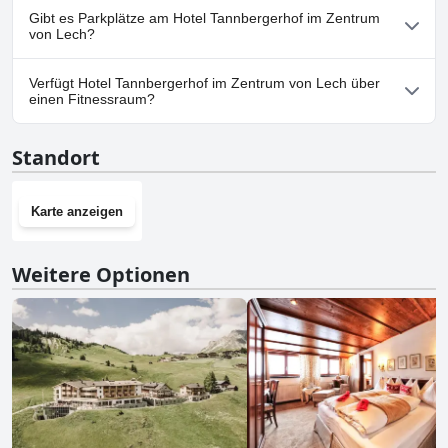
Ja, Hotel Tannbergerhof im Zentrum von Lech heißt Hunde
Gibt es Parkplätze am Hotel Tannbergerhof im Zentrum
willkommen.
von Lech?
Ja, Parkmöglichkeiten sind im Hotel Tannbergerhof im Zentrum
Verfügt Hotel Tannbergerhof im Zentrum von Lech über
von Lech vorhanden.
einen Fitnessraum?
Nein, Hotel Tannbergerhof im Zentrum von Lech hat keinen
Standort
Fitnessraum.
Karte anzeigen
Weitere Optionen