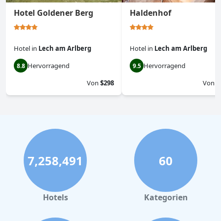
Hotel Goldener Berg
Haldenhof
Hotel
in
Lech am Arlberg
Hotel
in
Lech am Arlberg
Hervorragend
Hervorragend
8.8
9.5
Von
$298
Von
$
7,258,491
60
Hotels
Kategorien