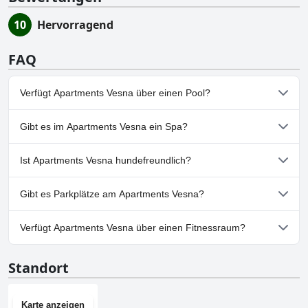
10
Hervorragend
FAQ
Verfügt Apartments Vesna über einen Pool?
Nein, Apartments Vesna hat keinen Pool.
Gibt es im Apartments Vesna ein Spa?
Nein, ein Spa ist im Apartments Vesna nicht vorhanden.
Ist Apartments Vesna hundefreundlich?
Ja, Apartments Vesna heißt Hunde willkommen.
Gibt es Parkplätze am Apartments Vesna?
Ja, Parkmöglichkeiten sind im Apartments Vesna vorhanden.
Verfügt Apartments Vesna über einen Fitnessraum?
Nein, Apartments Vesna hat keinen Fitnessraum.
Standort
Karte anzeigen