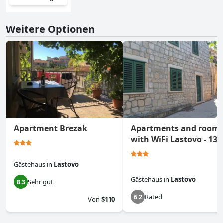
Weitere Optionen
Apartment Brezak
Apartments and room
with WiFi Lastovo - 136
Gästehaus
in
Lastovo
Gästehaus
in
Lastovo
Sehr gut
8.3
Rated
6.2
Von
$110