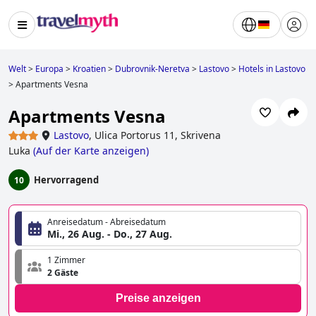
Welt
>
Europa
>
Kroatien
>
Dubrovnik-Neretva
>
Lastovo
>
Hotels in Lastovo
>
Apartments Vesna
Apartments Vesna
Lastovo
,
Ulica Portorus 11, Skrivena
Luka
(
Auf der Karte anzeigen
)
Hervorragend
10
Anreisedatum - Abreisedatum
Mi., 26 Aug. - Do., 27 Aug.
1 Zimmer
2 Gäste
Preise anzeigen