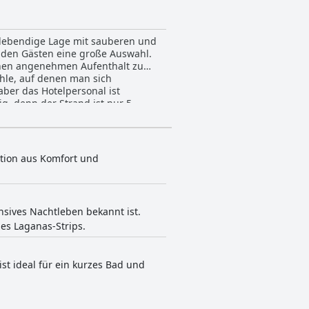
d lebendige Lage mit sauberen und
 den Gästen eine große Auswahl.
einen angenehmen Aufenthalt zu
ühle, auf denen man sich
ber das Hotelpersonal ist
g, denn der Strand ist nur 5
tten des Geschehens liegt, bietet
nation aus Komfort und
ensives Nachtleben bekannt ist.
es Laganas-Strips.
ist ideal für ein kurzes Bad und