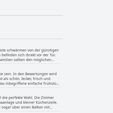
 Gäste schwärmen von der günstigen
efinden sich direkt vor der Tür.
Familien sollten den möglichen
ntralen Ausgangspunkt für die
Sie sein. In den Bewertungen wird
als schön, lecker, frisch und
 das inbegriffene einfache Frühstück
s die Auswahl begrenzt ist oder
rtet. Einige Gäste sagten, es sei
l die perfekte Wahl. Die Zimmer
ches Obst, griechischen Joghurt und
maanlage und kleiner Küchenzeile.
ielfalt des Angebots. Das Frühstück
e sogar über einen Balkon mit
Italienisch, Niederländisch und
hallisoliert, so dass Sie einen
n, die vor dem Start in den Tag ein