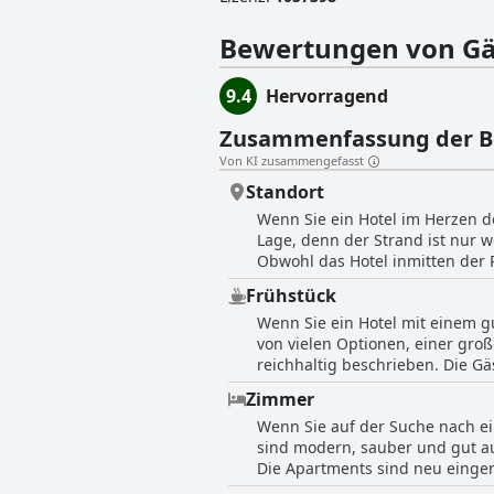
Bewertungen von Gä
9.4
Hervorragend
Zusammenfassung der 
Von KI zusammengefasst
Standort
Wenn Sie ein Hotel im Herzen d
Lage, denn der Strand ist nur w
Obwohl das Hotel inmitten der 
Lärm der nahegelegenen Nachtcl
Frühstück
Erkundung der Insel suchen, ist
Wenn Sie ein Hotel mit einem gu
von vielen Optionen, einer groß
reichhaltig beschrieben. Die Gä
sei gut. Einige nannten es sog
Zimmer
man für bestimmte Speisen extr
Wenn Sie auf der Suche nach ei
ein perfektes Buffet, andere e
sind modern, sauber und gut au
Omeletts. Einige Gäste bemänge
Die Apartments sind neu eingeri
wurde in mehreren Sprachen bes
einem schönen Platz zum Sitzen
Hebräisch positiv äußerten. Ins