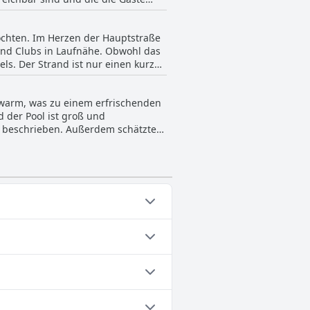
ls, das sich nicht nur in
inen erholsamen Tag am Strand
möchten. Im Herzen der Hauptstraße
und Clubs in Laufnähe. Obwohl das
els. Der Strand ist nur einen kurzen
 der Party anschließt. Alles in
d warm, was zu einem erfrischenden
 der Pool ist groß und
sa' beschrieben. Außerdem schätzten
ool ist gut gepflegt und in einem
ert.
Außenpool.