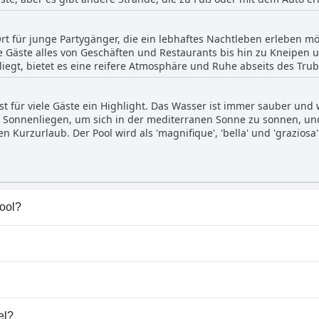
einen Mankos schätzen viele Gäste die hervorragende Lage des Hote
r Nähe der belebten Hauptstraße befindet. Ganz gleich, ob Sie e
 Ort für junge Partygänger, die ein lebhaftes Nachtleben erleben 
 Stadt erkunden möchten, das Vice Hotel ist eine ideale Wahl.
e Gäste alles von Geschäften und Restaurants bis hin zu Kneipen 
iegt, bietet es eine reifere Atmosphäre und Ruhe abseits des Trub
man tagsüber Sonne und Sand genießen kann, bevor man sich nachts
 für alle, die sich amüsieren und austoben wollen.
ist für viele Gäste ein Highlight. Das Wasser ist immer sauber un
e Sonnenliegen, um sich in der mediterranen Sonne zu sonnen, und
en Kurzurlaub. Der Pool wird als 'magnifique', 'bella' und 'grazio
ht überfüllt war, was zu einem angenehmeren Erlebnis führte. Der P
 jeden Fall einen Besuch während Ihres Aufenthalts im Vice Hotel w
Pool?
 zu einer oder mehreren der folgenden Kategorien gehören: 
l nicht vorhanden.
 Hunde.
el?