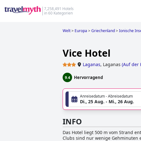
7,258,491 Hotels
in 60 Kategorien
Welt
>
Europa
>
Griechenland
>
Ionische Ins
Vice Hotel
Laganas
,
Laganas
(
Auf der 
Hervorragend
9.4
Anreisedatum - Abreisedatum
Di., 25 Aug. - Mi., 26 Aug.
INFO
Das Hotel liegt 500 m vom Strand en
Clubs sind nur wenige Gehminuten e