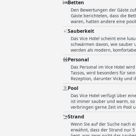
Betten
angenehmen und komfortablen A
leckeres Frühstück genießen m
Den Bewertungen der Gäste zufo
einschließlich einer großen D
Gäste berichteten, dass die Bet
Vergleich zu den anderen in der
waren, hatten andere eine posi
Vorstellung davon, was Sie erwa
erwähnte, dass ihr Freund das 
ist sehr hilfsbereit und steht 
Sauberkeit
entgegenkommend und gab den G
und einem Billardbereich, in d
Das Vice Hotel scheint eine lux
gemütlichen und komfortablen 
Zimmer des Vice Hotels im Groß
schwärmen davon, wie sauber un
werden als modern, komfortabel
Die Lage des Hotels, das Essen
Personal
hervorragende Wahl für alle, d
Das Personal im Vice Hotel wird
Tassos, wird besonders für sei
Rezeption, darunter Vicky und i
Flughafentransfer zuständige M
Pool
als nur Mühe gab, um den Gäste
Das Vice Hotel verfügt über ei
die Sauberkeit des Hotels und 
ist immer sauber und warm, so 
Merkmal des Hotels und tragen
verbringen gerne Zeit im Pool u
Aussicht auf den Pool sind eben
Strand
entspannende Abende, und zur U
Wenn Sie auf der Suche nach ein
und die Qualität des Pools, ein
erwähnt, dass der Strand nur 5 
Zimmer bieten sogar direkten Z
liegt, war zwar nicht das saube
sehr empfohlen und jeder Gast 