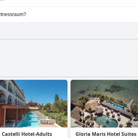
 Vice Hotel vorhanden.
Fitnessraum?
tnessraum.
Castelli Hotel-Adults
Gloria Maris Hotel Suites