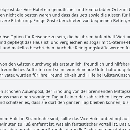
ufenthalt genießen können. Die Badezimmer sind mit allem ausge
öchten.
lge ist das Vice Hotel ein gemütlicher und komfortabler Ort zu
usche und einem Haartrockner. Die geräumigen und ordentlich ein
ten nicht die besten waren und dass das Bett sowie die Kissen für
 Gegend einen luxuriösen Charakter. Die Bilder der Zimmer im Vic
tivere Erfahrung. Einige Gäste berichteten von bequemen Betten, 
rtet. Neben den tollen Zimmern hat das Hotel auch ein fantastisch
Bett liebte. Obwohl es ein paar gemischte Bewertungen gab, war d
immer für Fragen zur Verfügung. Das Hotel verfügt über einen Poolb
ästen zusätzliche Kissen für einen bequemeren Schlaf. Insgesam
em sich die Gäste entspannen können. Obwohl einige Gäste ihre Zi
uriöse Option für Reisende zu sein, die bei ihrem Aufenthalt Wert a
Atmosphäre ein empfehlenswerter Ort für einen Aufenthalt.
en und Ganzen sehr gepflegt, sauber und von guter Qualität.
d gepflegt das Haus ist, und vergleichen es sogar mit 5-Sterne-
 und makellos beschrieben. Auch die Reinigungskräfte werden für
 und die Annehmlichkeiten werden ebenfalls hoch bewertet. Insgesa
ie einen sauberen und komfortablen Aufenthalt suchen.
 von den Gästen durchweg als erstaunlich, freundlich und hilfsber
n freundliches Auftreten und seine einnehmende Unterhaltung gelo
hr Vater, wurden für ihre Freundlichkeit und Hilfe bei Gästewünsch
anager, wurde ebenfalls hoch gelobt. Mehrere Rezensenten merkt
n das bestmögliche Erlebnis zu bieten. Neben dem hervorragende
nen schönen Außenpool, der Erholung von der brennenden Mittagss
den schönen Poolbereich. Insgesamt sind die Mitarbeiter des Vice 
dass man einen sonnigen Tag auf einer der zahlreichen Liegen ve
 zu einer warmen und einladenden Atmosphäre für die Gäste bei.
nd schätzen es, dass sie dort den ganzen Tag bleiben können, bis 
falls schön und sorgen für ein entspannendes Erlebnis. Der Pool 
nterhaltung stehen Tischtennis und ein Billardtisch zur Verfügun
em Hotel in Strandnähe sind, sollte das Vice Hotel unbedingt auf 
ige beschreiben ihn als erstaunlich. Das Hotel liegt in der Nähe d
Minuten zu Fuß entfernt ist, was ein fantastischer Vorteil ist. Da
ugang zum Pool, was für Ruhe und Entspannung sorgt. Der Pool im
rste, aber es gibt andere Strände, die zu Fuß oder mit dem Auto er
lobt seine allgemeine Qualität und sein angenehmes Erlebnis.