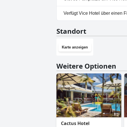
Ja, Parkmöglichkeiten sind im
Verfügt Vice Hotel über einen 
Nein, Vice Hotel hat keinen Fi
Standort
Karte anzeigen
Weitere Optionen
Cactus Hotel