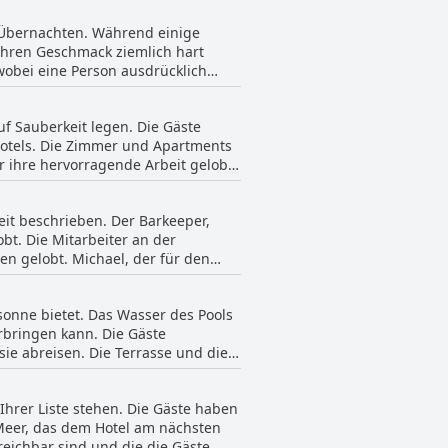
stattet, was Sie brauchen,
m Übernachten. Während einige
gerichteten Zimmer haben im
 ihren Geschmack ziemlich hart
e Hotel geben eine klare
wobei eine Person ausdrücklich
es Personal. Vicky, die Managerin,
as Hotelpersonal sehr
ereich mit einer Tischtennisplatte
t ist das Vice Hotel wegen seiner
mmer als klein empfanden, sind die
uf Sauberkeit legen. Die Gäste
Hotels. Die Zimmer und Apartments
 ihre hervorragende Arbeit gelobt.
mt ist das Vice Hotel eine
eit beschrieben. Der Barkeeper,
bt. Die Mitarbeiter an der
en gelobt. Michael, der für den
en an, dass sich das Personal mehr
n Service lobten viele Gäste auch
onne bietet. Das Wasser des Pools
Hotels ein hervorstechendes
rbringen kann. Die Gäste
sie abreisen. Die Terrasse und die
eignet sich hervorragend für
g. Die Gäste loben die Sauberkeit
Ihrer Liste stehen. Die Gäste haben
es Laganas-Strandes, und einige
s Meer, das dem Hotel am nächsten
 Vice Hotel wird von den Gästen
reichbar sind und die die Gäste