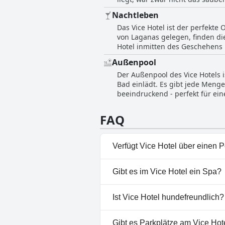
sehr empfehlen. Trotz dieses kl
Nachtleben
Strandnähe, sondern auch in de
Das Vice Hotel ist der perfekte
verbringen oder die pulsierende
von Laganas gelegen, finden di
Hotel inmitten des Geschehens l
Spaziergang entfernt, so dass 
Außenpool
allem ist das Vice Hotel perfekt
Der Außenpool des Vice Hotels 
Bad einlädt. Es gibt jede Meng
beeindruckend - perfekt für ein
einige Gäste, dass der Pool nic
sehr guten Zustand - er ist auf
FAQ
Verfügt Vice Hotel über einen 
Ja, Vice Hotel hat Pools, die
Gibt es im Vice Hotel ein Spa?
Nein, ein Spa ist im Vice Hote
Ist Vice Hotel hundefreundlich?
Nein, Vice Hotel erlaubt keine
Gibt es Parkplätze am Vice Hot