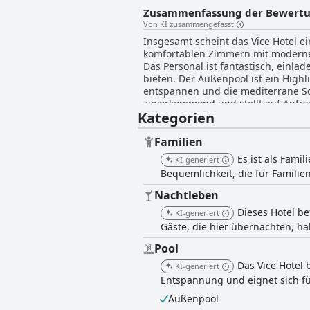
Zusammenfassung der Bewert
Von KI zusammengefasst
Insgesamt scheint das Vice Hotel e
komfortablen Zimmern mit modernen
Das Personal ist fantastisch, einl
bieten. Der Außenpool ist ein High
entspannen und die mediterrane Son
zuvorkommend und stellt auf Anfrage
Kategorien
Gehminuten entfernt und Geschäfte,
es einen ruhigen Rückzugsort vom 
Familien
Es ist als Fami
KI-generiert
Bequemlichkeit, die für Familien
Nachtleben
Dieses Hotel be
KI-generiert
Gäste, die hier übernachten, h
Pool
Das Vice Hotel 
KI-generiert
Entspannung und eignet sich fü
Außenpool