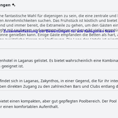
ungen
ine fantastische Wahl für diejenigen zu sein, die eine zentrale un
 Annehmlichkeiten suchen. Das Frühstück ist köstlich und bietet
adend und immer bereit, die Extrameile zu gehen, um den Gästen 
light mit sauberem und warmem Wasser, und es gibt viele Liegest
Zusammenfassung der Bewertungen für alle Kategorien lesen
ne genießen kann. Einige Gäste empfanden die Betten als hart, a
 zusätzliche Kissen zur Verfügung. Die Lage des Hotels ist günsti
 Kneipen und Clubs sind zu Fuß erreichbar. Obwohl das Hotel inmi
Trubel.
lienhotel in Laganas gelistet. Es bietet wahrscheinlich eine Kombi
 geeignet ist.
findet sich in Laganas, Zakynthos, in einer Gegend, die für ihr int
aben direkten Zugang zu den zahlreichen Bars und Clubs entlang d
bietet einen kompakten, aber gut gepflegten Poolbereich. Der Pool 
r einen komfortablen Aufenthalt.