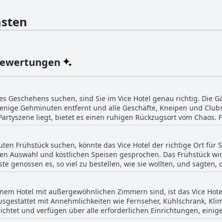
sten
Bewertungen
es Geschehens suchen, sind Sie im Vice Hotel genau richtig. Die
enige Gehminuten entfernt und alle Geschäfte, Kneipen und Clubs b
Partyszene liegt, bietet es einen ruhigen Rückzugsort vom Chaos. 
ubs beachten, aber für diejenigen, die einen lebendigen und ze
 die perfekte Lage des Vice Hotels unübertrefflich.
ten Frühstück suchen, könnte das Vice Hotel der richtige Ort für 
en Auswahl und köstlichen Speisen gesprochen. Das Frühstück wird 
ste genossen es, so viel zu bestellen, wie sie wollten, und sagten,
ar unglaublich. In einigen wenigen Bewertungen wird erwähnt, das
a bezahlen muss, aber insgesamt wurde das Frühstück positiv bewe
nem Hotel mit außergewöhnlichen Zimmern sind, ist das Vice Hote
rwähnten bestimmte Dinge, die sie gerne gegessen haben, wie fris
sgestattet mit Annehmlichkeiten wie Fernseher, Kühlschrank, Kli
lten die sich wiederholenden Optionen, aber viele genossen die V
chtet und verfügen über alle erforderlichen Einrichtungen, einig
chrieben, wobei sich Gäste auf Französisch, Deutsch, Ungarisch, 
 und Entspannen. Alle Zimmer und Apartments sind makellos und sc
gesamt scheint das Vice Hotel eine gute Wahl für diejenigen zu sei