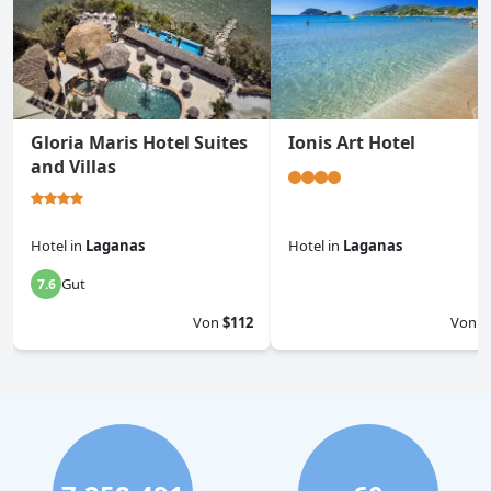
Gloria Maris Hotel Suites
Ionis Art Hotel
and Villas
Hotel
in
Laganas
Hotel
in
Laganas
Gut
7.6
0.0
Von
$112
Von
$