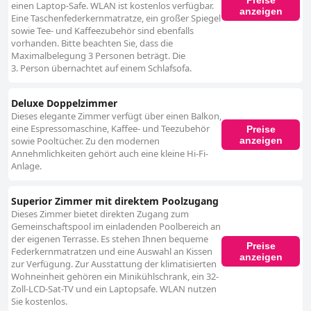
einen Laptop-Safe. WLAN ist kostenlos verfügbar.
anzeigen
Eine Taschenfederkernmatratze, ein großer Spiegel
sowie Tee- und Kaffeezubehör sind ebenfalls
vorhanden. Bitte beachten Sie, dass die
Maximalbelegung 3 Personen beträgt. Die
3. Person übernachtet auf einem Schlafsofa.
Deluxe Doppelzimmer
Dieses elegante Zimmer verfügt über einen Balkon,
eine Espressomaschine, Kaffee- und Teezubehör
Preise
anzeigen
sowie Pooltücher. Zu den modernen
Annehmlichkeiten gehört auch eine kleine Hi-Fi-
Anlage.
Superior Zimmer mit direktem Poolzugang
Dieses Zimmer bietet direkten Zugang zum
Gemeinschaftspool im einladenden Poolbereich an
der eigenen Terrasse. Es stehen Ihnen bequeme
Preise
Federkernmatratzen und eine Auswahl an Kissen
anzeigen
zur Verfügung. Zur Ausstattung der klimatisierten
Wohneinheit gehören ein Minikühlschrank, ein 32-
Zoll-LCD-Sat-TV und ein Laptopsafe. WLAN nutzen
Sie kostenlos.