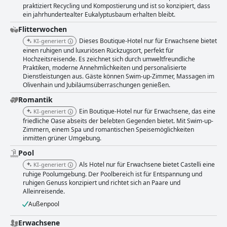
praktiziert Recycling und Kompostierung und ist so konzipiert, dass
ein jahrhundertealter Eukalyptusbaum erhalten bleibt.
Flitterwochen
Dieses Boutique-Hotel nur für Erwachsene bietet
KI-generiert
einen ruhigen und luxuriösen Rückzugsort, perfekt für
Hochzeitsreisende. Es zeichnet sich durch umweltfreundliche
Praktiken, moderne Annehmlichkeiten und personalisierte
Dienstleistungen aus. Gäste können Swim-up-Zimmer, Massagen im
Olivenhain und Jubiläumsüberraschungen genießen.
Romantik
Ein Boutique-Hotel nur für Erwachsene, das eine
KI-generiert
friedliche Oase abseits der belebten Gegenden bietet. Mit Swim-up-
Zimmern, einem Spa und romantischen Speisemöglichkeiten
inmitten grüner Umgebung.
Pool
Als Hotel nur für Erwachsene bietet Castelli eine
KI-generiert
ruhige Poolumgebung. Der Poolbereich ist für Entspannung und
ruhigen Genuss konzipiert und richtet sich an Paare und
Alleinreisende.
Außenpool
Erwachsene