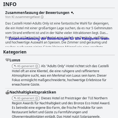
INFO
Zusammenfassung der Bewertungen
Von KI zusammengefasst
Das Castelli Hotel-Adults Only ist eine fantastische Wahl für diejenigen,
die ein Hotel mit einer großartigen Lage suchen, da es nur 5 Gehminuten
vom Strand entfernt ist und in der Nähe vieler Attraktionen liegt. Das
Frühstück ist fantastisch und bietet eine täglich wechselnde, vielfältige
Zusammenfassung der Bewertungen für alle Kategorien lesen
und hochwertige Auswahl an Speisen. Die Zimmer sind geräumig und
sauber, auch wenn einige Gäste kleinere Mängel wie eine veraltete
Kategorien
Einrichtung und dünne Wände bemängelten. Das Hotel ist stolz auf seine
Sauberkeit mit täglicher Reinigung und frischen Handtüchern. Das
Luxus
Personal ist freundlich und tut alles, um den Gästen einen angenehmen
Aufenthalt zu ermöglichen. Der Pool ist ein Highlight und viele Gäste
Als "Adults Only"-Hotel richtet sich das Castelli
KI-generiert
loben den schönen Außenbereich und die privaten Swimmingpools.
Hotel oft an eine Klientel, die eine ruhigere und raffiniertere
Insgesamt ist das Castelli Hotel-Adults Only ein schönes,
Atmosphäre sucht, was ein Merkmal von Luxus sein kann. Dieser
Fokus ermöglicht maßgeschneiderte, hochwertige Erlebnisse für
familiengeführtes Hotel mit einer einladenden Atmosphäre und
erwachsene Gäste.
großartigen Annehmlichkeiten.
Nachhaltigkeitspraktiken
Dieses Hotel ist Preisträger der TUI Northern
KI-generiert
Region Awards für Nachhaltigkeit und des Bronze Eco Hotel Award.
Es betreibt eine eigene Bio-Farm, die frische Produkte für sein
Restaurant liefert und Gäste zu Farmführungen und
Olivenernteaktivitäten einlädt. Das Hotel nutzt Solarpaneele,