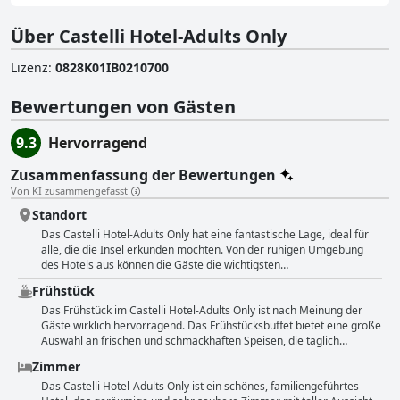
Über Castelli Hotel-Adults Only
Lizenz
:
0828Κ01ΙΒ0210700
Bewertungen von Gästen
9.3
Hervorragend
Zusammenfassung der Bewertungen
Von KI zusammengefasst
Standort
Das Castelli Hotel-Adults Only hat eine fantastische Lage, ideal für
alle, die die Insel erkunden möchten. Von der ruhigen Umgebung
des Hotels aus können die Gäste die wichtigsten
Sehenswürdigkeiten leicht erreichen. Das Hotel ist nur 5
Frühstück
Gehminuten vom Strand entfernt, wo Sie Bars und Restaurants
finden. Wer etwas weiter weg möchte, kann in 15 Minuten mit dem
Das Frühstück im Castelli Hotel-Adults Only ist nach Meinung der
Auto zum Keri Beach fahren, wo man bei Calypso Boat rental & tours
Gäste wirklich hervorragend. Das Frühstücksbuffet bietet eine große
ein eigenes Boot buchen kann. Die Gäste erwähnten auch die Insel
Auswahl an frischen und schmackhaften Speisen, die täglich
Cameo, die nur 10 Minuten zu Fuß entfernt ist und von der man eine
wechseln. Die Gäste empfehlen die All-inclusive-Option, denn das
Zimmer
fantastische Aussicht genießen kann. Obwohl einige Gäste
Essen ist super, abwechslungsreich und von hoher Qualität. Es gibt
bemängelten, dass der Weg zum Strand mit Quads, großen Bussen
eine gute Auswahl an Speisen und das Gemüse und Fleisch sind
Das Castelli Hotel-Adults Only ist ein schönes, familiengeführtes