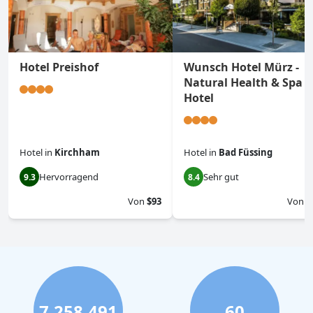
Hotel Preishof
Wunsch Hotel Mürz -
Natural Health & Spa
Hotel
Hotel
in
Kirchham
Hotel
in
Bad Füssing
Hervorragend
Sehr gut
9.3
8.4
Von
$93
Von
$
7,258,491
60