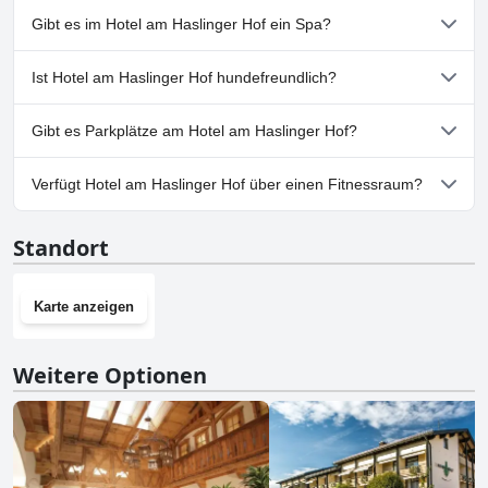
Ja, Hotel am Haslinger Hof hat Pools, die zu einer oder mehreren
Gibt es im Hotel am Haslinger Hof ein Spa?
der folgenden Kategorien gehören: Beheizter Pool, Hallenbad,
Außenpool.
Ja, es gibt ein Spa im Hotel am Haslinger Hof.
Ist Hotel am Haslinger Hof hundefreundlich?
Nein, Hotel am Haslinger Hof erlaubt keine Hunde.
Gibt es Parkplätze am Hotel am Haslinger Hof?
Ja, Parkmöglichkeiten sind im Hotel am Haslinger Hof
Verfügt Hotel am Haslinger Hof über einen Fitnessraum?
vorhanden.
Ja, Hotel am Haslinger Hof hat einen Fitnessraum.
Standort
Karte anzeigen
Weitere Optionen