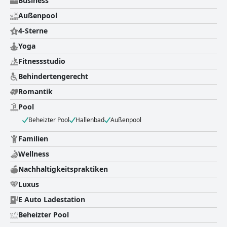
Business
Außenpool
4-Sterne
Yoga
Fitnessstudio
Behindertengerecht
Romantik
Pool
Beheizter Pool
Hallenbad
Außenpool
Familien
Wellness
Nachhaltigkeitspraktiken
Luxus
E Auto Ladestation
Beheizter Pool