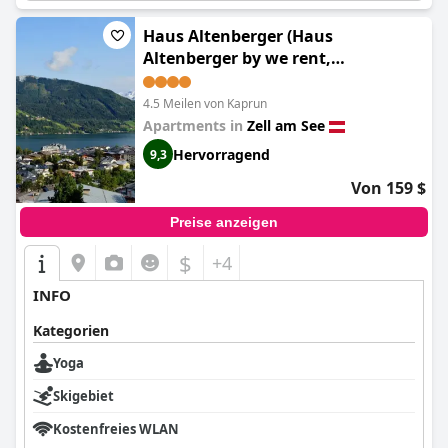
Haus Altenberger (Haus
Altenberger by we rent,
SUMMERCARD INCLUDED)
4.5 Meilen von Kaprun
Apartments in
Zell am See
Hervorragend
9,3
Von 159 $
Preise anzeigen
$
+4
INFO
Kategorien
Yoga
Skigebiet
Kostenfreies WLAN