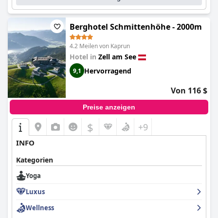
Lage, dem exzellenten Frühstück, dem freundlichen Personal
und den umfangreichen Spa- und Fitnesseinrichtungen, was es
zu einem begehrten Ziel für Familien und Alleinreisende macht.
Berghotel Schmittenhöhe - 2000m
4.2 Meilen von Kaprun
Hotel in
Zell am See
Hervorragend
9,1
Von 116 $
Preise anzeigen
$
+9
INFO
Kategorien
Yoga
Luxus
Wellness