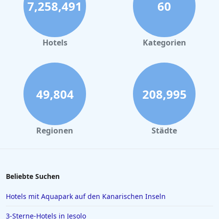
7,258,491
60
Yoga Hotels in Bodenmais
Yoga Hotels auf Bali
Yoga Hotels in Schleswig Holstein
Hotels
Kategorien
Yoga Hotels in Rheinland Pfalz
Yoga Hotels in Lissabon
Yoga Hotels auf Mauritius
49,804
208,995
Yoga Hotels in Ägypten
Yoga Hotels in Frankreich
Regionen
Städte
Yoga Hotels auf Malta
Yoga Hotels in Vorarlberg
Beliebte Suchen
Hotels mit Aquapark auf den Kanarischen Inseln
3-Sterne-Hotels in Jesolo