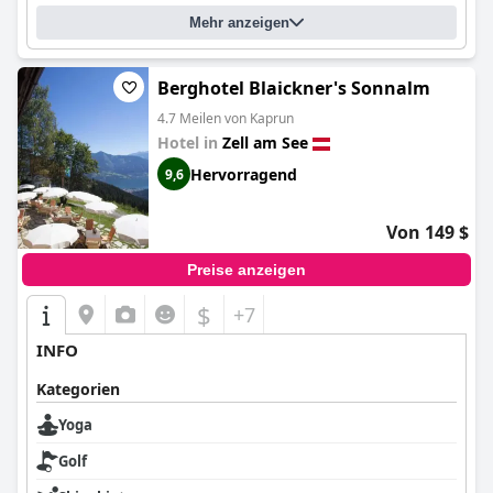
Mehr anzeigen
Berghotel Blaickner's Sonnalm
4.7 Meilen von Kaprun
Hotel in
Zell am See
Hervorragend
9,6
Von 149 $
Preise anzeigen
$
+7
INFO
Kategorien
Yoga
Golf