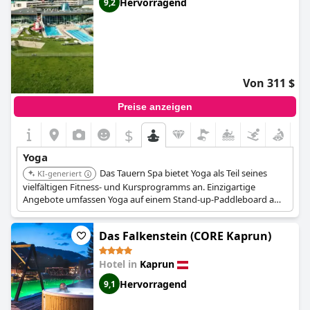
Hervorragend
9,2
Von 311 $
Preise anzeigen
$
Yoga
Das Tauern Spa bietet Yoga als Teil seines
KI-generiert
vielfältigen Fitness- und Kursprogramms an. Einzigartige
Angebote umfassen Yoga auf einem Stand-up-Paddleboard am
Zeller See und Yoga-Sitzungen im Freien bei Sonnenaufgang, die
den Praktizierenden abwechslungsreiche und malerische
Das Falkenstein (CORE Kaprun)
Erlebnisse bieten.
Hotel in
Kaprun
Hervorragend
9,1