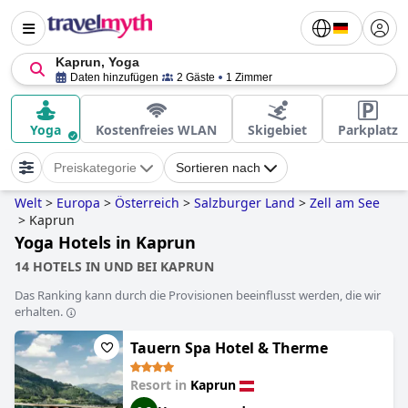
Kaprun, Yoga
Daten hinzufügen
2 Gäste
1 Zimmer
Yoga
Kostenfreies WLAN
Skigebiet
Parkplatz
Preiskategorie
Sortieren nach
Welt
>
Europa
>
Österreich
>
Salzburger Land
>
Zell am See
>
Kaprun
Yoga Hotels in Kaprun
14 HOTELS IN UND BEI KAPRUN
Das Ranking kann durch die Provisionen beeinflusst werden, die wir
erhalten.
Tauern Spa Hotel & Therme
Resort in
Kaprun