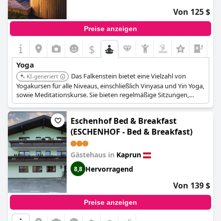
Von 125 $
Preise anzeigen
$
Yoga
Das Falkenstein bietet eine Vielzahl von
KI-generiert
Yogakursen für alle Niveaus, einschließlich Vinyasa und Yin Yoga,
sowie Meditationskurse. Sie bieten regelmäßige Sitzungen,
exklusive Yoga-Retreats und nutzen die umliegende Natur für
die Praxis.
Eschenhof Bed & Breakfast
(ESCHENHOF - Bed & Breakfast)
Gästehaus in
Kaprun
Hervorragend
8,8
Von 139 $
Preise anzeigen