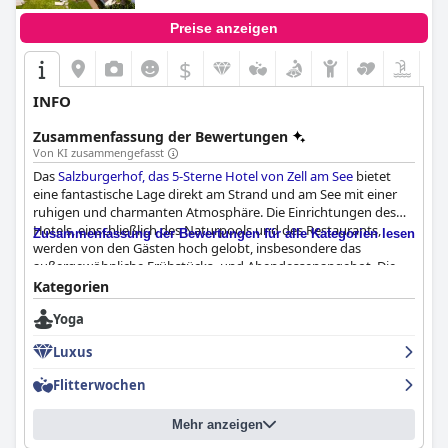
Preise anzeigen
$
INFO
Zusammenfassung der Bewertungen
Von KI zusammengefasst
Das
Salzburgerhof, das 5-Sterne Hotel von Zell am See
bietet
eine fantastische Lage direkt am Strand und am See mit einer
ruhigen und charmanten Atmosphäre. Die Einrichtungen des
Hotels, einschließlich des Naturpools und des Restaurants,
Zusammenfassung der Bewertungen für alle Kategorien lesen
werden von den Gästen hoch gelobt, insbesondere das
außergewöhnliche Frühstücks- und Abendessenangebot. Die
Zimmer sind geräumig und renoviert, und das Personal ist
Kategorien
freundlich und zuvorkommend. Die Spa-Einrichtungen sind
Yoga
herausragend und die Pools sind sauber und komfortabel.
Gäste, die Luxus und Verwöhnung suchen, werden den
Luxus
grandiosen Gartenbereich und die privaten Saunen des Hotels
lieben. Der einzige Nachteil ist, dass einige Gäste über
Flitterwochen
Lärmbelästigung durch eine nahe gelegene Bahnstrecke
berichteten. Insgesamt ist der Salzburgerhof ein 5-Sterne-Hotel
Mehr anzeigen
der Spitzenklasse, das ein entspannendes und verwöhnendes
Erlebnis bietet.