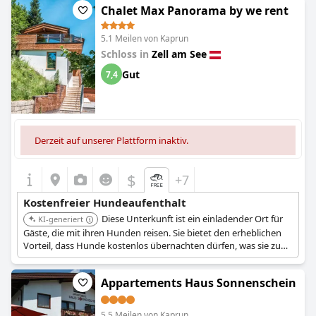
Chalet Max Panorama by we rent
5.1 Meilen von Kaprun
Schloss in
Zell am See
Gut
7,4
Derzeit auf unserer Plattform inaktiv.
$
+7
Kostenfreier Hundeaufenthalt
Diese Unterkunft ist ein einladender Ort für
KI-generiert
Gäste, die mit ihren Hunden reisen. Sie bietet den erheblichen
Vorteil, dass Hunde kostenlos übernachten dürfen, was sie zu
einer kostengünstigen Option für Tierhalter macht, die die
Gegend um Zell am See erkunden.
Appartements Haus Sonnenschein
5.5 Meilen von Kaprun