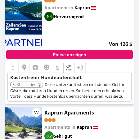
SUMMER CARD INCLUDED)
Apartment in
Kaprun
Hervorragend
9,4
Von 126 $
Preise anzeigen
$
+3
Kostenfreier Hundeaufenthalt
Diese Unterkunft ist ein einladender Ort für
KI-generiert
Gäste, die mit ihren Hunden reisen. Sie bietet den erheblichen
Vorteil, dass Hunde kostenlos übernachten dürfen, was sie zu
einer kostengünstigen Option für Tierhalter macht, die die
Gegend um Zell am See erkunden.
Kaprun Apartments
Apartments in
Kaprun
Sehr gut
8,2