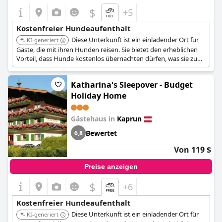
$
+5
Kostenfreier Hundeaufenthalt
Diese Unterkunft ist ein einladender Ort für
KI-generiert
Gäste, die mit ihren Hunden reisen. Sie bietet den erheblichen
Vorteil, dass Hunde kostenlos übernachten dürfen, was sie zu
einer kostengünstigen Option für Tierhalter macht, die die
Gegend um Zell am See erkunden.
Katharina's Sleepover - Budget
Holiday Home
Gästehaus in
Kaprun
Bewertet
6,8
Von 119 $
Preise anzeigen
$
+6
Kostenfreier Hundeaufenthalt
Diese Unterkunft ist ein einladender Ort für
KI-generiert