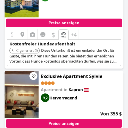
Preise anzeigen
$
+4
Kostenfreier Hundeaufenthalt
Diese Unterkunft ist ein einladender Ort für
KI-generiert
Gäste, die mit ihren Hunden reisen. Sie bietet den erheblichen
Vorteil, dass Hunde kostenlos übernachten dürfen, was sie zu
einer kostengünstigen Option für Tierhalter macht, die die
Gegend um Zell am See erkunden.
Exclusive Apartment Sylvie
Apartment in
Kaprun
Hervorragend
9,2
Von 355 $
Preise anzeigen