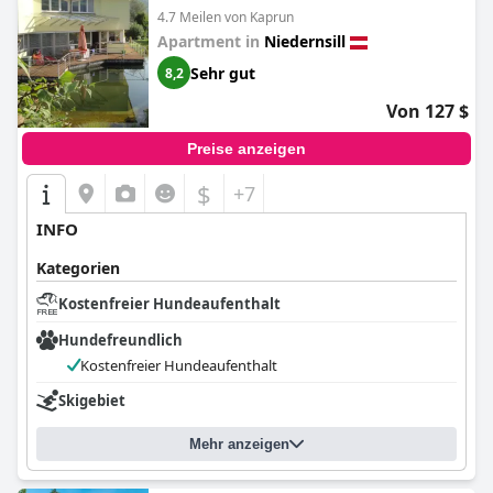
4.7 Meilen von Kaprun
Apartment in
Niedernsill
Sehr gut
8,2
Von 127 $
Preise anzeigen
$
+7
INFO
Kategorien
Kostenfreier Hundeaufenthalt
Hundefreundlich
Kostenfreier Hundeaufenthalt
Skigebiet
Mehr anzeigen