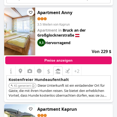
einer kostengünstigen Option für Tierhalter macht, die die
Gegend um Zell am See erkunden.
Apartment Anny
3.5 Meilen von Kaprun
Apartment in
Bruck an der
Großglocknerstraße
Hervorragend
9,3
Von 229 $
Preise anzeigen
$
+2
Kostenfreier Hundeaufenthalt
Diese Unterkunft ist ein einladender Ort für
KI-generiert
Gäste, die mit ihren Hunden reisen. Sie bietet den erheblichen
Vorteil, dass Hunde kostenlos übernachten dürfen, was sie zu
einer kostengünstigen Option für Tierhalter macht, die die
Gegend um Zell am See erkunden.
Apartment Kaprun