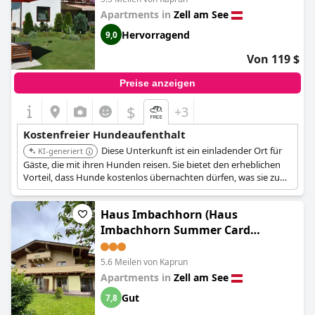
Apartments in
Zell am See
Hervorragend
9,0
Von 119 $
Preise anzeigen
$
+3
Kostenfreier Hundeaufenthalt
Diese Unterkunft ist ein einladender Ort für
KI-generiert
Gäste, die mit ihren Hunden reisen. Sie bietet den erheblichen
Vorteil, dass Hunde kostenlos übernachten dürfen, was sie zu
einer kostengünstigen Option für Tierhalter macht, die die
Gegend um Zell am See erkunden.
Haus Imbachhorn (Haus
Imbachhorn Summer Card
included)
5.6 Meilen von Kaprun
Apartments in
Zell am See
Gut
7,8