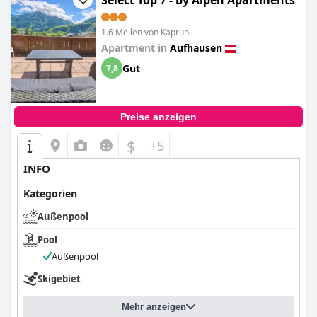
Select Top 7 - by Alpen Apartments
1.6 Meilen von Kaprun
Apartment in
Aufhausen
Gut
7,8
Preise anzeigen
$
+5
INFO
Kategorien
Außenpool
Pool
Außenpool
Skigebiet
Mehr anzeigen