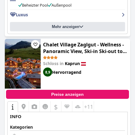
Beheizter Pool
Außenpool
Luxus
Mehr anzeigen
Chalet Village Zaglgut - Wellness -
Panoramic View, Ski-in Ski-out to
Kitzsteinhorn (Premium Chalets by
Schloss in
Kaprun
ZAGLGUT, Zell am See-Kaprun -
Wellness & Infinity Pool, Air
Hervorragend
8,9
Conditioning, Panoramic Views &
Summer Card Included)
Preise anzeigen
$
+11
INFO
Kategorien