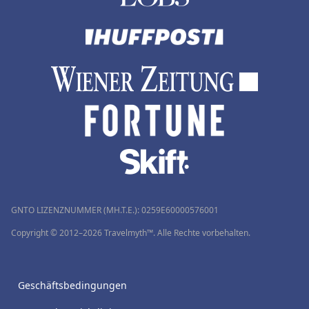
GNTO LIZENZNUMMER (MH.T.E.): 0259Ε60000576001
Copyright © 2012–2026 Travelmyth™. Alle Rechte vorbehalten.
Geschäftsbedingungen