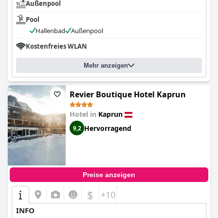
Außenpool
Pool
Hallenbad
Außenpool
Kostenfreies WLAN
Mehr anzeigen
Revier Boutique Hotel Kaprun
Hotel in
Kaprun
Hervorragend
9,2
Preise anzeigen
$
+10
INFO