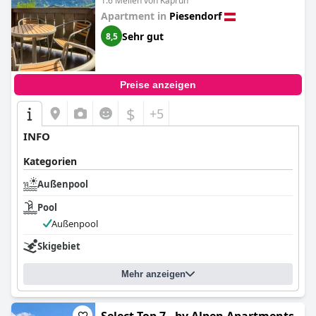
1.6 Meilen von Kaprun
Apartment in
Piesendorf
Sehr gut
8,5
Preise anzeigen
$
+5
INFO
Kategorien
Außenpool
Pool
Außenpool
Skigebiet
Mehr anzeigen