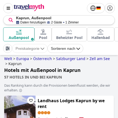
Kaprun, Außenpool
Daten hinzufügen
2 Gäste
1 Zimmer
Außenpool
Pool
Beheizter Pool
Hallenbad
Preiskategorie
Sortieren nach
Welt
>
Europa
>
Österreich
>
Salzburger Land
>
Zell am See
>
Kaprun
Hotels mit Außenpool in Kaprun
57 HOTELS IN UND BEI KAPRUN
Das Ranking kann durch die Provisionen beeinflusst werden, die wir
erhalten.
Landhaus Lodges Kaprun by we
rent