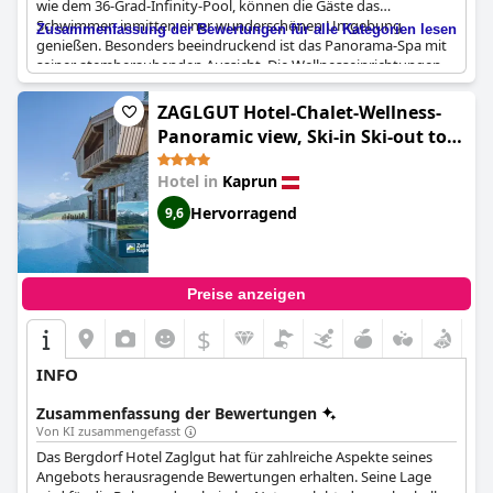
wie dem 36-Grad-Infinity-Pool, können die Gäste das
Schwimmen inmitten einer wunderschönen Umgebung
Zusammenfassung der Bewertungen für alle Kategorien lesen
genießen. Besonders beeindruckend ist das Panorama-Spa mit
seiner atemberaubenden Aussicht. Die Wellnesseinrichtungen
des Hotels, darunter zahlreiche Innen- und Außenpools und
Saunen, wurden von Familien und Paaren gleichermaßen
ZAGLGUT Hotel-Chalet-Wellness-
gelobt. Die Gäste schätzten auch den Getränkeservice am Pool.
Panoramic view, Ski-in Ski-out to
Der einzige negative Kommentar bezog sich auf Müll in der
Kitzsteinhorn (ZAGLGUT Premium
Nähe des heißen Salzwasserpools, aber ansonsten waren die
Hotel in
Kaprun
Hotel & Chalets, Zell am See-
Gäste von der Auswahl an Pools und dem hervorragenden
Service im Spa des Hotels beeindruckt. Insgesamt waren die
Kaprun - Wellness & Infinity Pool,
Hervorragend
9,6
Außenpools des
Tauern Spa Hotel & Therme
für viele Gäste ein
Air Conditioning, Panoramic Views
Highlight.
& Summer Card Included)
Preise anzeigen
$
INFO
Zusammenfassung der Bewertungen
Von KI zusammengefasst
Das Bergdorf Hotel Zaglgut hat für zahlreiche Aspekte seines
Angebots herausragende Bewertungen erhalten. Seine Lage