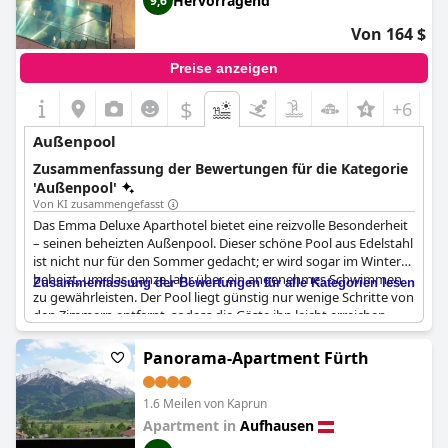
Hervorragend
9,6
Von 164 $
Preise anzeigen
$
+6
Außenpool
Zusammenfassung der Bewertungen für die Kategorie
'Außenpool'
Von KI zusammengefasst
Das Emma Deluxe Aparthotel bietet eine reizvolle Besonderheit
– seinen beheizten Außenpool. Dieser schöne Pool aus Edelstahl
ist nicht nur für den Sommer gedacht; er wird sogar im Winter
beheizt, um das ganze Jahr über ein angenehmes Schwimmen
Zusammenfassung der Bewertungen für alle Kategorien lesen
zu gewährleisten. Der Pool liegt günstig nur wenige Schritte von
den Zimmern entfernt, sodass die Gäste ihn leicht erreichen
können. Dank des Windschutzes ist der Poolbereich bei jedem
Wetter angenehm nutzbar. Die Kombination dieser Elemente
Panorama-Apartment Fürth
macht den Außenpool zu einer herausragenden Annehmlichkeit
des Hotels, die von den Gästen immer wieder geschätzt wird.
1.6 Meilen von Kaprun
Apartment in
Aufhausen