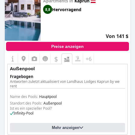
Apartments in
Kaprun
Hervorragend
8,8
Von 141 $
Preise anzeigen
$
+6
Außenpool
Fragebogen
Antworten zuletzt aktualisiert von Landhaus Lodges Kaprun by we
rent
Name des Pools:
Hauptpool
Standort des Pools:
Außenpool
Ist es ein spezieller Pool?
Infinity-Pool
Mehr anzeigen