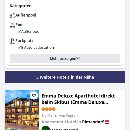
Kategorien
Außenpool
Pool
Außenpool
Parkplatz
E Auto Ladestation
Mehr anzeigen
5 Weitere Hotels in der Nähe
Emma Deluxe Aparthotel direkt
beim Skibus (Emma Deluxe
Aparthotel, Aircondition,
ganzjährig beheizter Außenpool &
1.6 Meilen von Kaprun
Skibus direkt vor der Tür)
Apartment-Hotel in
Piesendorf