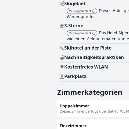
Skigebiet
Dieses Hotel ge
KI-generiert
Wintersportler.
3-Sterne
Das Hotel Alpen
KI-generiert
wie einen Geldautomaten und ei
Skihotel an der Piste
Nachhaltigkeitspraktiken
Kostenfreies WLAN
Parkplatz
Zimmerkategorien
Doppelzimmer
Dieses Zimmer verfügt über Sat-TV, WLAN
Einzelzimmer