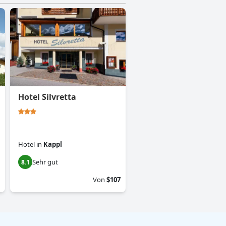
Hotel Silvretta
Hotel
in
Kappl
Sehr gut
8.1
Von
$107