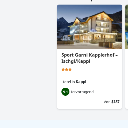
Sport Garni Kapplerhof –
Ischgl/Kappl
Hotel
in
Kappl
Hervorragend
9.1
Von
$187