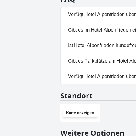
Verfügt Hotel Alpenfrieden übe
Nein, Hotel Alpenfrieden hat k
Gibt es im Hotel Alpenfrieden 
Nein, ein Spa ist im Hotel Alp
Ist Hotel Alpenfrieden hundefre
Nein, Hotel Alpenfrieden erla
Gibt es Parkplätze am Hotel Al
Ja, Parkmöglichkeiten sind im
Verfügt Hotel Alpenfrieden übe
Nein, Hotel Alpenfrieden hat 
Standort
Karte anzeigen
Weitere Optionen