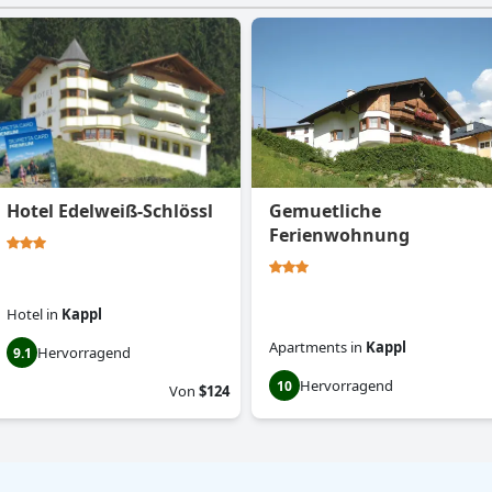
Hotel Edelweiß-Schlössl
Gemuetliche
Ferienwohnung
Hotel
in
Kappl
Apartments
in
Kappl
Hervorragend
9.1
Hervorragend
10
Von
$124