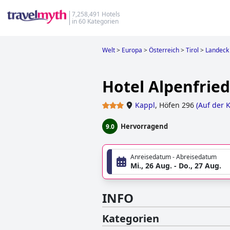
7,258,491 Hotels
in 60 Kategorien
Welt
>
Europa
>
Österreich
>
Tirol
>
Landeck
Hotel Alpenfrie
Kappl
,
Höfen 296
(
Auf der 
Hervorragend
9.0
Anreisedatum - Abreisedatum
Mi., 26 Aug. - Do., 27 Aug.
INFO
Kategorien