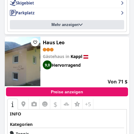
Skigebiet
Parkplatz
Mehr anzeigen
Haus Leo
Gästehaus in
Kappl
Hervorragend
9,0
Von 71 $
Preise anzeigen
$
+5
INFO
Kategorien