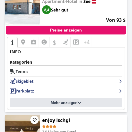
Apartment-Hotel in
See
Sehr gut
8,4
Von 93 $
Preise anzeigen
$
+4
INFO
Kategorien
Tennis
Skigebiet
Parkplatz
Mehr anzeigen
enjoy ischgl
3.9 Meilen von Kappl