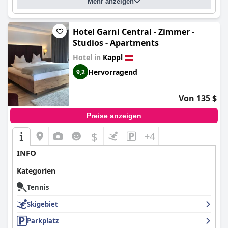
Mehr anzeigen
Hotel Garni Central - Zimmer -
Studios - Apartments
Hotel in
Kappl
Hervorragend
9,2
Von 135 $
Preise anzeigen
$
+4
INFO
Kategorien
Tennis
Skigebiet
Parkplatz