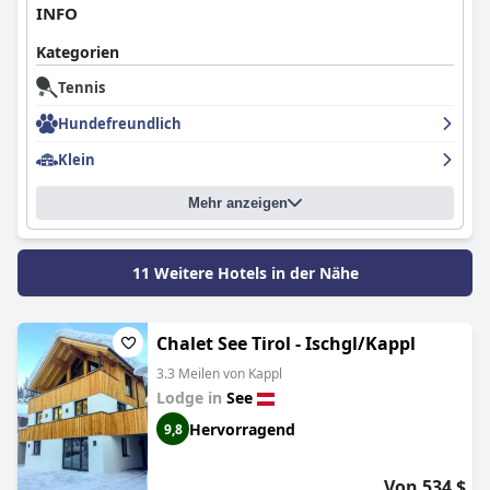
INFO
Kategorien
Tennis
Hundefreundlich
Klein
Mehr anzeigen
11 Weitere Hotels in der Nähe
Chalet See Tirol - Ischgl/Kappl
3.3 Meilen von Kappl
Lodge in
See
Hervorragend
9,8
Von 534 $