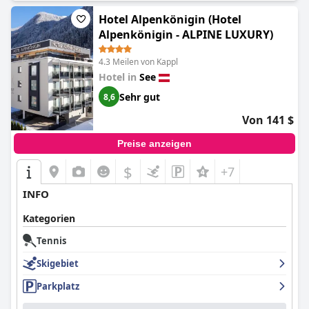
Hotel Alpenkönigin (Hotel
Alpenkönigin - ALPINE LUXURY)
4.3 Meilen von Kappl
Hotel in
See
Sehr gut
8,6
Von 141 $
Preise anzeigen
$
+7
INFO
Kategorien
Tennis
Skigebiet
Parkplatz