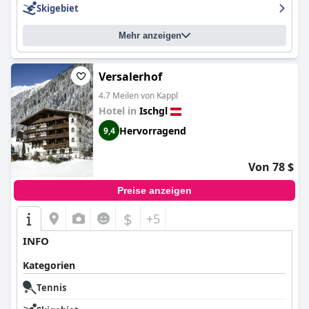
Skigebiet
Mehr anzeigen
Versalerhof
4.7 Meilen von Kappl
Hotel in
Ischgl
Hervorragend
9,4
Von 78 $
Preise anzeigen
$
+5
INFO
Kategorien
Tennis