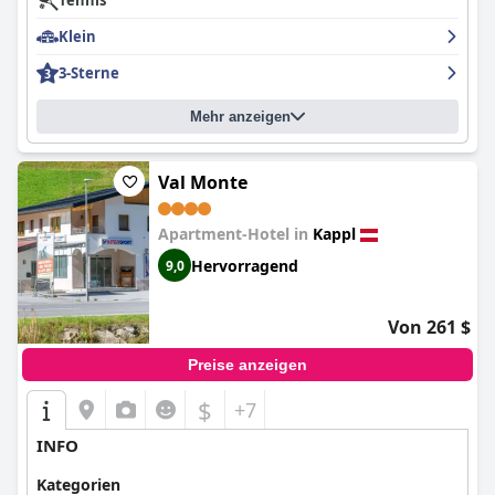
Tennis
Klein
3-Sterne
Mehr anzeigen
Val Monte
Apartment-Hotel in
Kappl
Hervorragend
9,0
Von 261 $
Preise anzeigen
$
+7
INFO
Kategorien