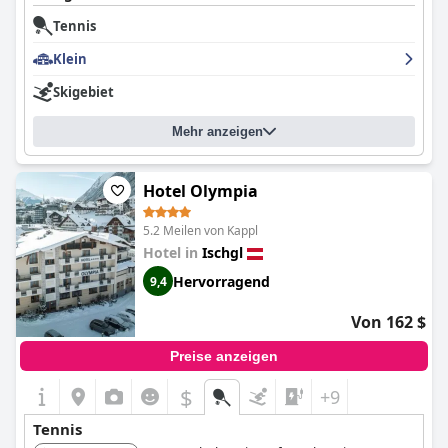
Tennis
Klein
Skigebiet
Mehr anzeigen
Hotel Olympia
5.2 Meilen von Kappl
Hotel in
Ischgl
Hervorragend
9,4
Von 162 $
Preise anzeigen
$
+9
Tennis