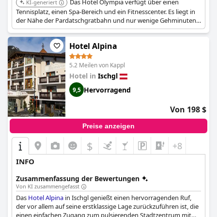
Das Hotel Olympia verfügt über einen
KI-generiert
Tennisplatz, einen Spa-Bereich und ein Fitnesscenter. Es liegt in
der Nähe der Pardatschgratbahn und nur wenige Gehminuten
vom Zentrum von Ischgl entfernt.
Hotel Alpina
5.2 Meilen von Kappl
Hotel in
Ischgl
Hervorragend
9,5
Von 198 $
Preise anzeigen
$
+8
INFO
Zusammenfassung der Bewertungen
Von KI zusammengefasst
Das
Hotel Alpina
in Ischgl genießt einen hervorragenden Ruf,
der vor allem auf seine erstklassige Lage zurückzuführen ist, die
einen einfachen Zugang zum pulsierenden Stadtzentrum mit