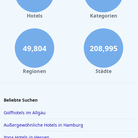
Schlafumgebung des Hotels schätzen. Trotz gelegentlicher
kleinerer Beschwerden deutet das Gesamtfeedback darauf hin,
dass das
Hotel Alpina
den Komfort der Gäste in allen Aspekten
Hotels
Kategorien
ihres Aufenthalts priorisiert.
Zusammenfassend lässt sich sagen, dass das
Hotel Alpina
eine
ausgewogene Mischung aus Komfort, Bequemlichkeit und
hochwertigem Service bietet und somit eine Top-Wahl für
Reisende ist, die sowohl Aktivität als auch Entspannung in Ischgl
49,804
208,995
suchen.
Regionen
Städte
Beliebte Suchen
Golfhotels im Allgäu
Außergewöhnliche Hotels in Hamburg
Yoga Hotels in Hessen