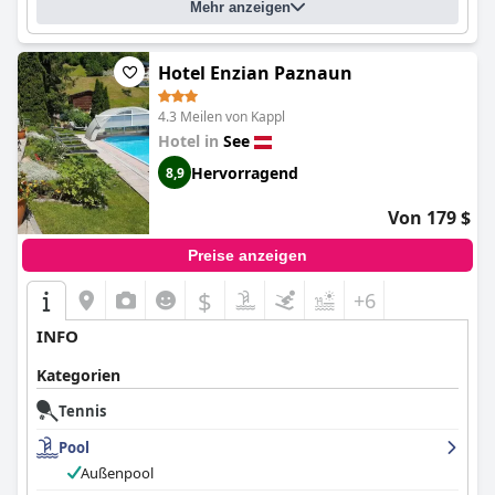
Mehr anzeigen
Hotel Enzian Paznaun
4.3 Meilen von Kappl
Hotel in
See
Hervorragend
8,9
Von 179 $
Preise anzeigen
$
+6
INFO
Kategorien
Tennis
Pool
Außenpool