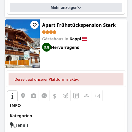
Mehr anzeigen
Apart Frühstückspension Stark
Gästehaus in
Kappl
Hervorragend
9,8
Derzeit auf unserer Plattform inaktiv.
$
+4
INFO
Kategorien
Tennis