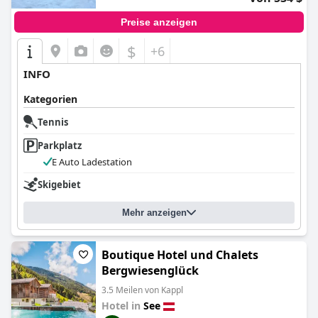
Preise anzeigen
$
+6
INFO
Kategorien
Tennis
Parkplatz
E Auto Ladestation
Skigebiet
Mehr anzeigen
Boutique Hotel und Chalets
Bergwiesenglück
3.5 Meilen von Kappl
Hotel in
See