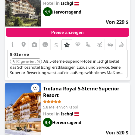
Hotel in
Ischgl
Hervorragend
9,5
Von 229 $
Preise anzeigen
$
5-Sterne
Als 5-Sterne-Superior-Hotel in Ischgl bietet
KI-generiert
das Schlosshotel Ischgl erstklassigen Luxus und Service. Seine
Superior-Bewertung weist auf ein außergewöhnliches Maß an
Qualität und Gästeerlebnis hin.
Trofana Royal 5-Sterne Superior
Resort
5.8 Meilen von Kappl
Hotel in
Ischgl
Hervorragend
9,4
Von 520 $