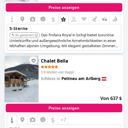
Preise anzeigen
$
5-Sterne
Das Trofana Royal in Ischgl bietet luxuriöse
KI-generiert
Unterkünfte und außergewöhnliche Annehmlichkeiten in einer
lebhaften alpinen Umgebung. Mit elegant gestalteten Zimmern,
einem Weltklasse-Spa und Gourmet-Speiseoptionen bietet es
ein entspannendes und verwöhnendes Erlebnis. Seine zentrale
Chalet Bella
Lage und umfangreichen Einrichtungen machen es zu einer
Top-Wahl.
5.9 Meilen von Kappl
Schloss in
Pettneu am Arlberg
0.0
Von 637 $
Preise anzeigen
$
+7