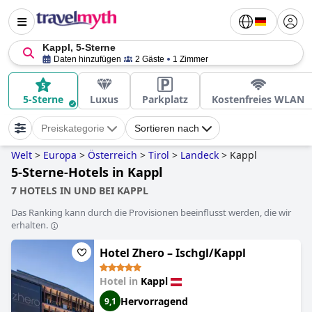
Kappl, 5-Sterne
Daten hinzufügen
2 Gäste
1 Zimmer
5-Sterne
Luxus
Parkplatz
Kostenfreies WLAN
Preiskategorie
Sortieren nach
Welt
>
Europa
>
Österreich
>
Tirol
>
Landeck
>
Kappl
5-Sterne-Hotels in Kappl
7 HOTELS IN UND BEI KAPPL
Das Ranking kann durch die Provisionen beeinflusst werden, die wir
erhalten.
Hotel Zhero – Ischgl/Kappl
Hotel in
Kappl
Hervorragend
9,1