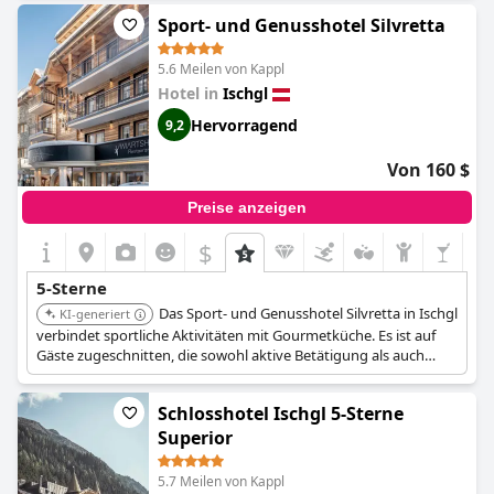
könnte, was auf Verbesserungspotenzial sowohl im Service als
Sport- und Genusshotel Silvretta
auch in der betrieblichen Durchführung hindeutet.
5.6 Meilen von Kappl
Hotel in
Ischgl
Hervorragend
9,2
Von 160 $
Preise anzeigen
$
5-Sterne
Das Sport- und Genusshotel Silvretta in Ischgl
KI-generiert
verbindet sportliche Aktivitäten mit Gourmetküche. Es ist auf
Gäste zugeschnitten, die sowohl aktive Betätigung als auch
kulinarische Genüsse suchen.
Schlosshotel Ischgl 5-Sterne
Superior
5.7 Meilen von Kappl