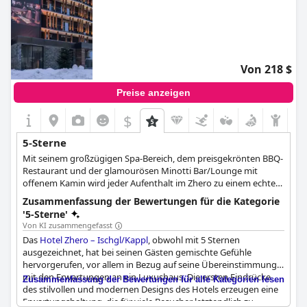
Von 218 $
Preise anzeigen
$
5-Sterne
Mit seinem großzügigen Spa-Bereich, dem preisgekrönten BBQ-
Restaurant und der glamourösen Minotti Bar/Lounge mit
offenem Kamin wird jeder Aufenthalt im Zhero zu einem echten
Erlebnis.
Zusammenfassung der Bewertungen für die Kategorie
'5-Sterne'
Von KI zusammengefasst
Das
Hotel Zhero – Ischgl/Kappl
, obwohl mit 5 Sternen
ausgezeichnet, hat bei seinen Gästen gemischte Gefühle
hervorgerufen, vor allem in Bezug auf seine Übereinstimmung
mit den Erwartungen an ein Luxushaus. Die ersten Eindrücke
Zusammenfassung der Bewertungen für alle Kategorien lesen
des stilvollen und modernen Designs des Hotels erzeugen eine
Erwartungshaltung, die für viele Besucher letztendlich zu