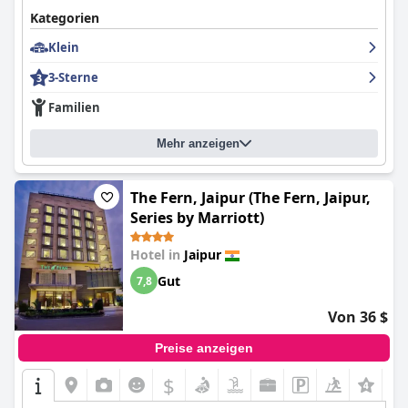
Kategorien
Klein
3-Sterne
Familien
Mehr anzeigen
The Fern, Jaipur (The Fern, Jaipur,
Series by Marriott)
Hotel in
Jaipur
Gut
7,8
Von 36 $
Preise anzeigen
$
+9