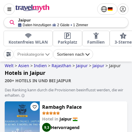
Jaipur
Daten hinzufügen
2 Gäste
1 Zimmer
Kostenfreies WLAN
Parkplatz
Familien
3-Sterne
Preiskategorie
Sortieren nach
Welt
>
Asien
>
Indien
>
Rajasthan
>
Jaipur
>
Jaipur
>
Jaipur
Hotels in Jaipur
200+ HOTELS IN UND BEI JAIPUR
Das Ranking kann durch die Provisionen beeinflusst werden, die wir
erhalten.
Rambagh Palace
Hotel in
Jaipur
Hervorragend
9,3