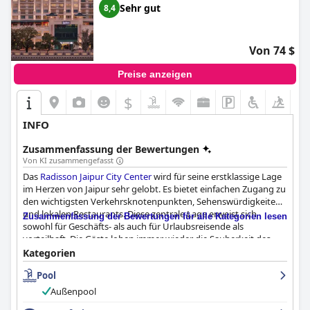
eines Fünf-Sterne-Erlebnisses. Das
Taj Devi Ratn Resort & Spa,
Sehr gut
8,4
Jaipur
zeichnet sich als außergewöhnliches Luxusreiseziel aus
und bietet außergewöhnliche Gastfreundschaft und einen
unvergesslichen Aufenthalt, wobei die Gäste es häufig als eines
Von 74 $
der besten Fünf-Sterne-Hotels bezeichnen, die sie in Indien
erlebt haben.
Preise anzeigen
$
INFO
Zusammenfassung der Bewertungen
Von KI zusammengefasst
Das
Radisson Jaipur City Center
wird für seine erstklassige Lage
im Herzen von Jaipur sehr gelobt. Es bietet einfachen Zugang zu
den wichtigsten Verkehrsknotenpunkten, Sehenswürdigkeiten
und lokalen Restaurants. Diese zentrale Lage erweist sich
Zusammenfassung der Bewertungen für alle Kategorien lesen
sowohl für Geschäfts- als auch für Urlaubsreisende als
vorteilhaft. Die Gäste loben immer wieder die Sauberkeit des
Hotels und heben die makellosen Zimmer und die gut
Kategorien
gepflegten Einrichtungen hervor, die zu einem angenehmen
Pool
Aufenthalt beitragen.
Außenpool
Das Frühstückserlebnis erhält gemischte Kritiken, ist aber