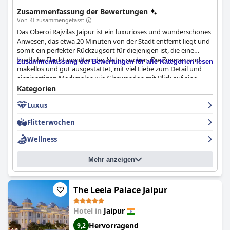
Zusammenfassung der Bewertungen
Von KI zusammengefasst
Das Oberoi Rajvilas Jaipur ist ein luxuriöses und wunderschönes
Anwesen, das etwa 20 Minuten von der Stadt entfernt liegt und
somit ein perfekter Rückzugsort für diejenigen ist, die eine
friedliche Flucht inmitten der Natur suchen. Die Zimmer sind
Zusammenfassung der Bewertungen für alle Kategorien lesen
makellos und gut ausgestattet, mit viel Liebe zum Detail und
einzigartigen Merkmalen wie Glaswänden mit Blick auf eine
kleine Grünfläche. Die Gäste loben die Gastfreundschaft,
Kategorien
Herzlichkeit und Aufmerksamkeit des Personals. Familien, die
Luxus
mit Kindern reisen, werden eine wunderbare Zeit mit vielen
kulturellen Erfahrungen und Aktivitäten haben. Das
Flitterwochen
Frühstücksangebot ist ausgezeichnet und bietet viel
Abwechslung und Frische, und die Gäste schätzen die
Wellness
Aufmerksamkeit des Personals für Hygiene und Desinfektion.
Die Anlage ist gut gepflegt und nicht überfüllt, was einen
Mehr anzeigen
sicheren und beruhigenden Aufenthalt ermöglicht. Alles in allem
ist das Oberoi Rajvilas Jaipur ein Goldstandard unter den
Luxushotels und bietet eine Oase in der Wüste mit
außergewöhnlichem Service und einem anregenden Resort.
The Leela Palace Jaipur
Hotel in
Jaipur
Hervorragend
9,2