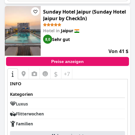
sorgfältig gepflegt und erhielt positive Rückmeldungen.
Insgesamt ist das
Jai Mahal Palace
ein außergewöhnliches
Anwesen, das den Gästen ein luxuriöses Erlebnis bietet und sie
Sunday Hotel Jaipur (Sunday Hotel
in seinen Bann zieht.
Jaipur by CheckIn)
Hotel in
Jaipur
Sehr gut
8,0
Von 41 $
Preise anzeigen
$
+7
INFO
Kategorien
Luxus
Flitterwochen
Familien