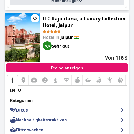
Mehr anzeigen
ITC Rajputana, a Luxury Collection
Hotel, Jaipur
Hotel in
Jaipur
Sehr gut
8,6
Von 116 $
Preise anzeigen
$
INFO
Kategorien
Luxus
Nachhaltigkeitspraktiken
Flitterwochen