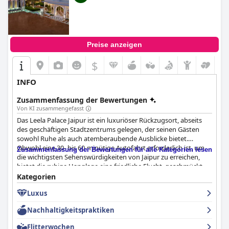
Preise anzeigen
$
INFO
Zusammenfassung der Bewertungen
Von KI zusammengefasst
Das Leela Palace Jaipur ist ein luxuriöser Rückzugsort, abseits
des geschäftigen Stadtzentrums gelegen, der seinen Gästen
sowohl Ruhe als auch atemberaubende Ausblicke bietet.
Obwohl eine 30- bis 60-minütige Autofahrt erforderlich ist, um
Zusammenfassung der Bewertungen für alle Kategorien lesen
die wichtigsten Sehenswürdigkeiten von Jaipur zu erreichen,
bietet die ruhige Hanglage eine friedliche Flucht, geschmückt
mit traditioneller und moderner Architektur, üppigen Gärten
Kategorien
und schöner Beleuchtung.
Luxus
Das Frühstück im The Leela Palace wird hoch gelobt und bietet
Nachhaltigkeitspraktiken
eine üppige und vielfältige Auswahl, die mit einer Mischung aus
nordindischen, rajasthanischen, südindischen und
Flitterwochen