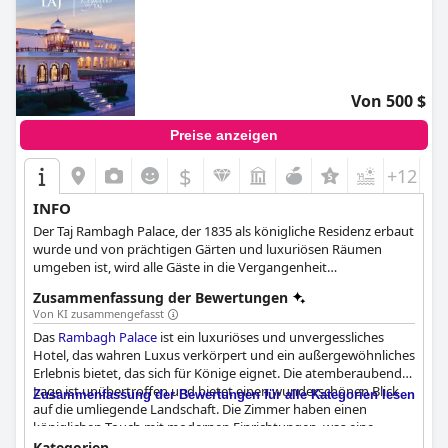
Von 500 $
Preise anzeigen
$
+12
INFO
Der Taj Rambagh Palace, der 1835 als königliche Residenz erbaut
wurde und von prächtigen Gärten und luxuriösen Räumen
umgeben ist, wird alle Gäste in die Vergangenheit
zurückversetzen und ihnen die opulenteste Unterkunft und
Zusammenfassung der Bewertungen
königliche Behandlung bieten. Es verfügt über 78 luxuriöse
Von KI zusammengefasst
Zimmer, die alle geschmackvoll in einer Mischung aus
Das
Rambagh Palace
ist ein luxuriöses und unvergessliches
traditionellen indischen Elementen und modernen
Hotel, das wahren Luxus verkörpert und ein außergewöhnliches
Annehmlichkeiten eingerichtet sind, und bietet exquisite
Erlebnis bietet, das sich für Könige eignet. Die atemberaubende
Speisemöglichkeiten, ein erholsames Spa und elegante
Lage ist unübertroffen und bietet einen wunderschönen Blick
Veranstaltungsräume, während die königliche Atmosphäre den
Zusammenfassung der Bewertungen für alle Kategorien lesen
auf die umliegende Landschaft. Die Zimmer haben einen
Aufenthalt eines jeden Gastes so einzigartig und unvergesslich
königlichen Touch mit modernen Einrichtungen, was eine
wie möglich macht.
hervorragende Kombination darstellt. Das Hotelpersonal ist
Kategorien