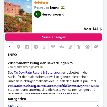
Resort in
Jaipur
Hervorragend
9,1
Von 141 $
Preise anzeigen
$
INFO
Zusammenfassung der Bewertungen
Von KI zusammengefasst
Das
Taj Devi Ratn Resort & Spa, Jaipur
, eingebettet in die
Ausläufer der malerischen Aravali-Bergkette, bietet einen
ruhigen Rückzugsort abseits des Trubels der Stadt Jaipur. Trotz
seiner etwas abgelegenen Lage, etwa 10 Kilometer vom
Zusammenfassung der Bewertungen für alle Kategorien lesen
Stadtzentrum entfernt, sind die Gäste von seiner ruhigen und
idyllischen Umgebung bezaubert, was es zu einer
ausgezeichneten Wahl für diejenigen macht, die Ruhe und
Kategorien
Entspannung suchen. Die Nähe des Anwesens zum malerischen
Luxus
Galta Ji Tempel trägt zu seinem Charme bei, obwohl einige