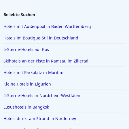
Hotels in Schwerin
Hotels in Regensburg
Beliebte Suchen
Hotels in Wittenburg
Hotels mit Außenpool in Baden Württemberg
Hotels in Oberammergau
Hotels im Boutique-Stil in Deutschland
Hotels in Bad Zwischenahn
5-Sterne-Hotels auf Kos
Hotels in Obertauern
Skihotels an der Piste in Ramsau im Zillertal
Hotels in Suhl
Hotels in Papenburg
Hotels mit Parkplatz in Maritim
Hotels in Bologna
Kleine Hotels in Ligurien
Hotels in Juist
4-Sterne-Hotels in Nordrhein-Westfalen
Hotels in Bielefeld
Luxushotels in Bangkok
Hotels in der Eifel
Hotels direkt am Strand in Norderney
Hotels in Filderstadt