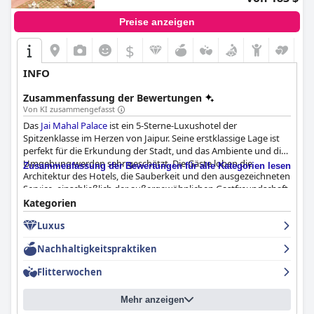
Preise anzeigen
$
INFO
Zusammenfassung der Bewertungen
Von KI zusammengefasst
Das
Jai Mahal Palace
ist ein 5-Sterne-Luxushotel der
Spitzenklasse im Herzen von Jaipur. Seine erstklassige Lage ist
perfekt für die Erkundung der Stadt, und das Ambiente und die
Umgebung werden sehr geschätzt. Die Gäste loben die
Zusammenfassung der Bewertungen für alle Kategorien lesen
Architektur des Hotels, die Sauberkeit und den ausgezeichneten
Service, einschließlich der außergewöhnlichen Gastfreundschaft
des Personals. Das Hotel bietet eine Vielzahl von Speisen zum
Kategorien
Frühstück, Mittag- und Abendessen im italienischen Restaurant
Luxus
Giardano an, das von den Gästen hervorragend bewertet
wurde. Obwohl einige Gäste berichteten, dass die Zimmer
Nachhaltigkeitspraktiken
kleiner sind und keine Aussicht oder einen Balkon haben, waren
die Einrichtung und die Instandhaltung bemerkenswert. Es gibt
Flitterwochen
auch familienfreundliche Einrichtungen mit verschiedenen
Aktivitäten für Kinder. Trotz einiger negativer Kommentare über
Mehr anzeigen
den Pool, der nicht in Betrieb war, wurde die Hotelanlage