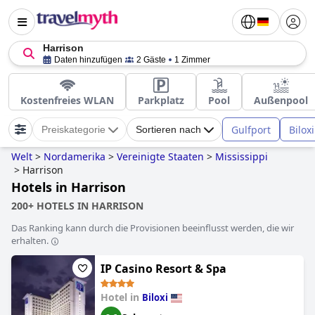
Harrison
Daten hinzufügen
2 Gäste
1 Zimmer
Kostenfreies WLAN
Parkplatz
Pool
Außenpool
Gulfport
Biloxi
Preiskategorie
Sortieren nach
Welt
>
Nordamerika
>
Vereinigte Staaten
>
Mississippi
>
Harrison
Hotels in Harrison
200+ HOTELS IN HARRISON
Das Ranking kann durch die Provisionen beeinflusst werden, die wir
erhalten.
IP Casino Resort & Spa
Hotel in
Biloxi