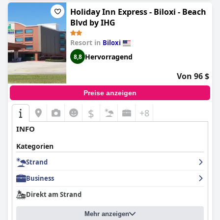
Holiday Inn Express - Biloxi - Beach
Blvd by IHG
Resort in
Biloxi
Hervorragend
8,8
Von 96 $
Preise anzeigen
$
+8
INFO
Kategorien
Strand
Business
Direkt am Strand
Mehr anzeigen