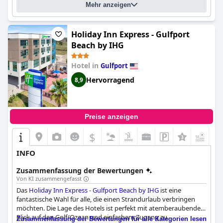
Mehr anzeigen
Holiday Inn Express - Gulfport
Beach by IHG
Hotel in
Gulfport
Hervorragend
8,9
Preise anzeigen
$
+8
INFO
Zusammenfassung der Bewertungen
Von KI zusammengefasst
Das
Holiday Inn Express - Gulfport Beach by IHG
ist eine
fantastische Wahl für alle, die einen Strandurlaub verbringen
möchten. Die Lage des Hotels ist perfekt mit atemberaubendem
Blick auf den Golf/Ozean und einfachem Zugang zu
Zusammenfassung der Bewertungen für alle Kategorien lesen