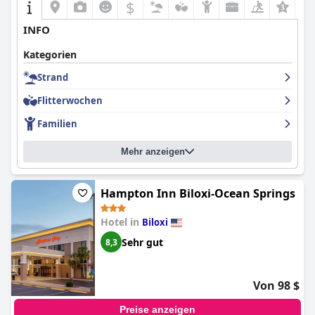
$
INFO
Kategorien
Strand
Flitterwochen
Familien
Mehr anzeigen
Hampton Inn Biloxi-Ocean Springs
Hotel in
Biloxi
Sehr gut
8,3
Von 98 $
Preise anzeigen