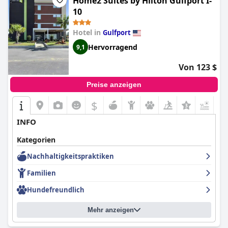
Home2 Suites by Hilton Gulfport I-
10
Hotel in
Gulfport
Hervorragend
9,1
Von 123 $
Preise anzeigen
$
+5
INFO
Kategorien
Nachhaltigkeitspraktiken
Familien
Hundefreundlich
Mehr anzeigen