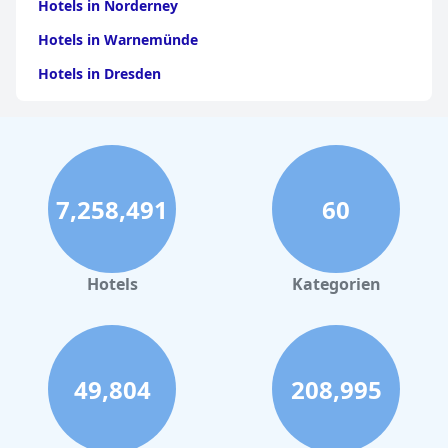
Hotels in Norderney
Hotels in Warnemünde
Hotels in Dresden
Hotels am Bodensee
Hotels in Stuttgart
Hotels in Leipzig
7,258,491
60
Hotels in Bamberg
Hotels in Nürnberg
Hotels in Büsum
Hotels
Kategorien
Hotels in Cuxhaven
Hotels in Rostock
Hotels in Travemünde
49,804
208,995
Hotels in Prag
Hotels in Bonn