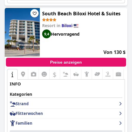
South Beach Biloxi Hotel & Suites
Resort in
Biloxi
Hervorragend
9,4
Von 130 $
Preise anzeigen
$
INFO
Kategorien
Strand
Flitterwochen
Familien