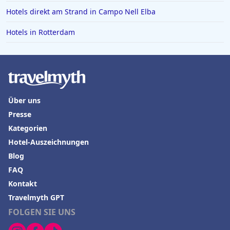
Hotels direkt am Strand in Campo Nell Elba
Hotels in Hamm
Hotels in Marseille
Hotels in Rotterdam
Hotels in Luxemburg
Hotels auf Kos
Hotels in den Niederlanden
Über uns
Hotels in Chemnitz
Presse
Kategorien
Hotel-Auszeichnungen
Blog
FAQ
Kontakt
Travelmyth GPT
FOLGEN SIE UNS