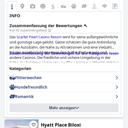
$
INFO
Zusammenfassung der Bewertungen
Von KI zusammengefasst
Das
Scarlet Pearl Casino Resort
wird für seine außergewöhnliche
und günstige Lage gelobt. Gäste schätzen die gute Anbindung
an die Autobahn, die Nähe zu Attraktionen und eine Vielzahl
lokaler Annehmlichkeiten wie Geschäfte, Restaurants und
Zusammenfassung der Bewertungen für alle Kategorien lesen
andere Casinos. Die friedliche und sichere Umgebung in der
Nähe der belebten Hotspots von Biloxi trägt zur Attraktivität bei
und sorgt für einen angenehmen Aufenthalt. Die
Kategorien
Bequemlichkeit der hoteleigenen Annehmlichkeiten wie
Flitterwochen
Restaurants und die haustierfreundliche Politik verbessern das
Gästeerlebnis zusätzlich.
Hundefreundlich
Das Frühstück im Resort, insbesondere im Under the Oak Café,
Romantik
wird von den Gästen als köstlich empfunden, mit hochwertigen
Speisen und großen Portionen zu vernünftigen Preisen. Trotz
Mehr anzeigen
des zeitweise langsamen Services, insbesondere beim
Zimmerservice, ist die Gesamtstimmung positiv, wobei
Vorschläge für ein Buffet und ein kostenloses Frühstück
gemacht werden. Auch die kulinarischen Erlebnisse beim
Hyatt Place Biloxi