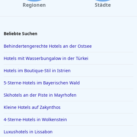
Regionen
Städte
Hotels in Bayern
Hotels in der Lüneburger Heide
Hotels auf Korfu
Beliebte Suchen
Hotels auf Madeira
Behindertengerechte Hotels an der Ostsee
Hotels in Scheveningen
Hotels mit Wasserbungalow in der Türkei
Hotels in Malcesine
Hotels im Boutique-Stil in Istrien
Hotels in Antalya
5-Sterne-Hotels im Bayerischen Wald
Hotels in Neumünster
Hotels in Mayrhofen
Skihotels an der Piste in Mayrhofen
Hotels auf Menorca
Kleine Hotels auf Zakynthos
Hotels in Bückeburg
4-Sterne-Hotels in Wolkenstein
Hotels auf Kuba
Luxushotels in Lissabon
Hotels in Elmshorn