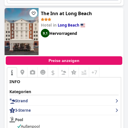
The Inn at Long Beach
Hotel in
Long Beach
Hervorragend
9,1
Preise anzeigen
$
+7
INFO
Kategorien
Strand
3-Sterne
Pool
Außenpool