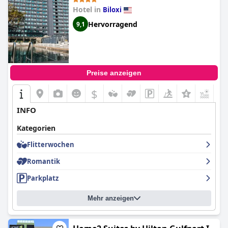
Hotel in
Biloxi
Hervorragend
9,1
Preise anzeigen
$
+6
INFO
Kategorien
Flitterwochen
Romantik
Parkplatz
Mehr anzeigen