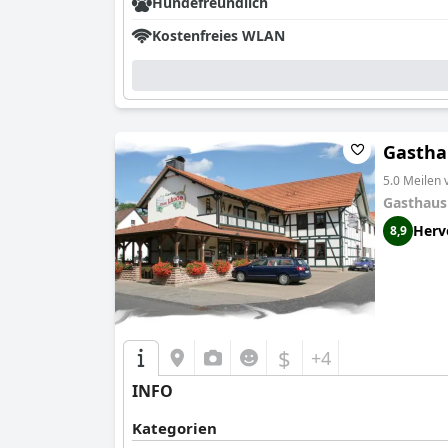
Hundefreundlich
Kostenfreies WLAN
Gastha
5.0 Meilen
Gasthaus
Herv
8,9
$
+4
INFO
Kategorien