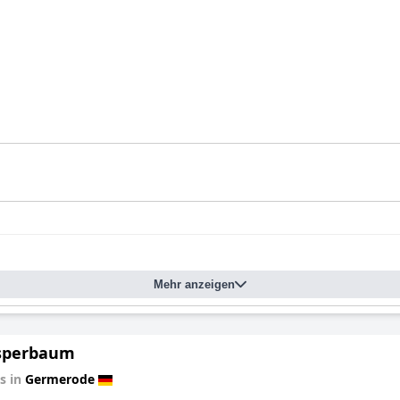
Mehr anzeigen
sperbaum
s in
Germerode