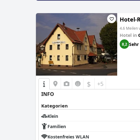
Hotel-
4.6 Meilen
Hotel in
Sehr
8,2
$
+5
INFO
Kategorien
Klein
Familien
Kostenfreies WLAN