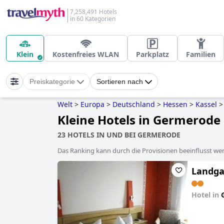
7,258,491 Hotels
in 60 Kategorien
Klein
Kostenfreies WLAN
Parkplatz
Familien
Preiskategorie
Sortieren nach
Welt
>
Europa
>
Deutschland
>
Hessen
>
Kassel
>
Kleine Hotels in Germerode
23 HOTELS IN UND BEI GERMERODE
Das Ranking kann durch die Provisionen beeinflusst werd
Landga
Hotel in
0.0