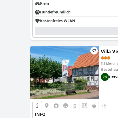
Klein
Hundefreundlich
Kostenfreies WLAN
Villa V
5.1 Meilen
Gästehau
Herv
9,0
$
+5
INFO