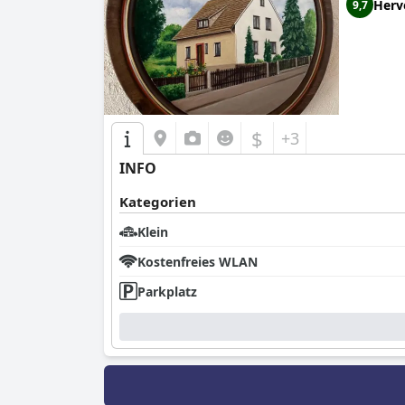
Herv
9,7
$
+3
INFO
Kategorien
Klein
Kostenfreies WLAN
Parkplatz