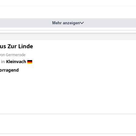
Mehr anzeigen
us Zur Linde
 von Germerode
 in
Kleinvach
orragend