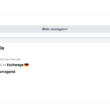
Mehr anzeigen
elo
 von Germerode
s in
Eschwege
orragend