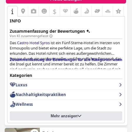
$
+4
INFO
Zusammenfassung der Bewertungen
Von KI zusammengefasst
Das
Castro Hotel Syros
ist ein Fünf-Sterne-Hotel im Herzen von
Ermoupolis und bietet eine perfekte Lage, um die Stadt zu
erkunden. Das Hotel rühmt sich eines außergewöhnlichen
Service durch ein professionelles und freundliches Personal, das
Zusammenfassung der Bewertungen für alle Kategorien lesen
die Insel gut kennt und immer bereit ist zu helfen. Die Zimmer
sind geräumig, sauber und geschmackvoll eingerichtet und mit
viel Liebe zum Detail gestaltet. Das Frühstück ist einfach
Kategorien
fabelhaft, mit einer unendlichen Auswahl und köstlichen
Luxus
Speisen, einschließlich hausgemachtem Gebäck und frischen
Eiern vom Bauernhof des Besitzers. Insgesamt ist das Hotel
Nachhaltigkeitspraktiken
stimmungsvoll, authentisch und dem Geist der Stadt treu. Sehr
empfehlenswert für alle, die eine Unterkunft auf Fünf-Sterne-
Wellness
Niveau suchen.
Mehr anzeigen