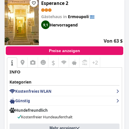
Esperance 2
Gästehaus in
Ermoupoli
Hervorragend
9,1
Von 63 $
Preise anzeigen
$
+2
INFO
Kategorien
Kostenfreies WLAN
Günstig
Hundefreundlich
Kostenfreier Hundeaufenthalt
Mehr anzeigen