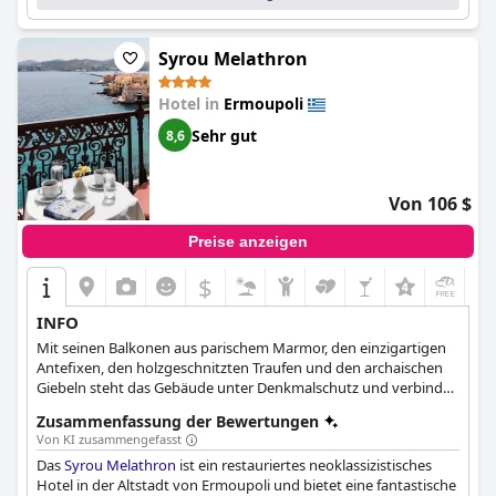
Syrou Melathron
Hotel in
Ermoupoli
Sehr gut
8,6
Von 106 $
Preise anzeigen
$
+3
INFO
Mit seinen Balkonen aus parischem Marmor, den einzigartigen
Antefixen, den holzgeschnitzten Traufen und den archaischen
Giebeln steht das Gebäude unter Denkmalschutz und verbindet
die Ästhetik des 19. Jahrhunderts mit dem Komfort eines
Zusammenfassung der Bewertungen
modernen Hotels.
Von KI zusammengefasst
Das
Syrou Melathron
ist ein restauriertes neoklassizistisches
Hotel in der Altstadt von Ermoupoli und bietet eine fantastische