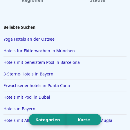
Regionen
Städte
Hotels in Hurghada
Hotels in Schwerin
Hotels in Regensburg
Beliebte Suchen
Hotels in Wittenburg
Yoga Hotels an der Ostsee
Hotels in Oberammergau
Hotels für Flitterwochen in München
Hotels in Bad Zwischenahn
Hotels mit beheiztem Pool in Barcelona
Hotels in Obertauern
3-Sterne-Hotels in Bayern
Hotels in Suhl
Hotels in Papenburg
Erwachsenenhotels in Punta Cana
Hotels in Bologna
Hotels mit Pool in Dubai
Hotels in Juist
Hotels in Bayern
Hotels in Bielefeld
Kategorien
Karte
Hotels mit All Inclusive Angeboten in der Provinz Mugla
Hotels in der Eifel