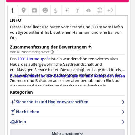
$
+2
INFO
Dieses Hotel liegt 6 Minuten vom Strand und 300 m vom Hafen
von Syros entfernt. Es bietet einen Hammam und eine Bar vor
Ort.
Zusammenfassung der Bewertungen
Von KI zusammengefasst
Das
1901 Hermoupolis
ist ein wunderschön renoviertes altes
Haus, das außergewöhnliche Gastfreundschaft und
erstklassigen Service bietet. Die unschlagbare Lage des Hotels,
nur 5 Gehminuten vom Stadtzentrum entfernt, bietet von den
Zusammenfassung der Bewertungen für alle Kategorien lesen
Zimmern und Balkonen aus einen atemberaubenden Blick auf
die Stadt und den Hafen und macht den Aufenthalt in
Hermoupolis unvergesslich. Die Zimmer sind gemütlich,
Kategorien
komfortabel und gut ausgestattet mit Vintage-Design und allen
Sicherheits und Hygienevorschriften
notwendigen Annehmlichkeiten, einschließlich Klimaanlage,
Haartrockner und sogar einer Espressomaschine. Das Hotel ist
Nachtleben
tadellos sauber und hübsch eingerichtet und bietet eine ruhige
Umgebung abseits der geschäftigen Teile der Stadt. Das
Klein
Personal wird immer wieder für seine außergewöhnliche
Gastfreundschaft und Freundlichkeit gelobt und tut alles, damit
Mehr anzeigen
sich die Gäste wie zu Hause fühlen. Die Betten sind