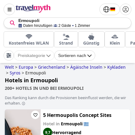
Ermoupoli
Daten hinzufügen
2 Gäste
1 Zimmer
Kostenfreies WLAN
Strand
Günstig
Klein
Pa
Preiskategorie
Sortieren nach
Welt
>
Europa
>
Griechenland
>
Ägäische Inseln
>
Kykladen
>
Syros
>
Ermoupoli
Hotels in Ermoupoli
200+ HOTELS IN UND BEI ERMOUPOLI
Das Ranking kann durch die Provisionen beeinflusst werden, die wir
erhalten.
5 Hermoupolis Concept Sites
Hotel in
Ermoupoli
Hervorragend
9,7