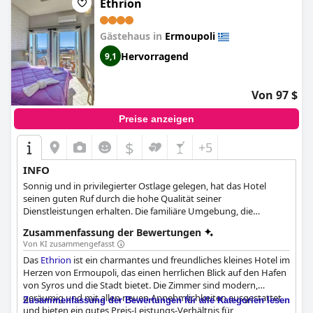
Ethrion
Gästehaus in
Ermoupoli
Hervorragend
9,1
Von 97 $
Preise anzeigen
$
+5
INFO
Sonnig und in privilegierter Ostlage gelegen, hat das Hotel
seinen guten Ruf durch die hohe Qualität seiner
Dienstleistungen erhalten. Die familiäre Umgebung, die
freundliche Einstellung der Besitzer in Kombination mit der
Zusammenfassung der Bewertungen
natürlichen Schönheit von Hermoupolis bieten einen idealen,
Von KI zusammengefasst
stimmungsvollen Ort für die absolute Entspannung.
Das
Ethrion
ist ein charmantes und freundliches kleines Hotel im
Herzen von Ermoupoli, das einen herrlichen Blick auf den Hafen
von Syros und die Stadt bietet. Die Zimmer sind modern,
geräumig und mit allen neuen Annehmlichkeiten ausgestattet
Zusammenfassung der Bewertungen für alle Kategorien lesen
und bieten ein gutes Preis-Leistungs-Verhältnis für