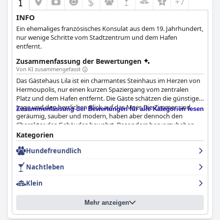
$
+7
INFO
Ein ehemaliges französisches Konsulat aus dem 19. Jahrhundert,
nur wenige Schritte vom Stadtzentrum und dem Hafen
entfernt.
Zusammenfassung der Bewertungen
Von KI zusammengefasst
Das Gästehaus Lila ist ein charmantes Steinhaus im Herzen von
Hermoupolis, nur einen kurzen Spaziergang vom zentralen
Platz und dem Hafen entfernt. Die Gäste schätzen die günstige
Lage und den herrlichen Blick auf das Meer. Die Zimmer sind
Zusammenfassung der Bewertungen für alle Kategorien lesen
geräumig, sauber und modern, haben aber dennoch den
Charakter des Gebäudes bewahrt. Besonders hervorzuheben
sind die Bäder, von denen einige als sehr geräumig beschrieben
Kategorien
werden. Das Hotel wird für seine Sauberkeit hoch gelobt und
Hundefreundlich
von den Gästen durchweg als "extrem sauber" und "sehr
sauber" bezeichnet. Die Besitzer, Lila und Dimitris, sind
Nachtleben
warmherzige und einladende Gastgeber, die sich mehr als nur
Mühe geben, damit sich ihre Gäste wie zu Hause fühlen. Die
Klein
Gäste schwärmen von dem ausgezeichneten Service und der
persönlichen Note, und viele fühlen sich während ihres
Mehr anzeigen
Aufenthalts wie eine Familie. Insgesamt erfüllt das
Guesthouse
Lila
alle Erwartungen und ist eine gute Wahl für alle, die einen