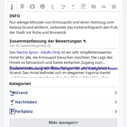
$
+3
INFO
Nur wenige Minuten von Ermoupolis und einen Atemzug vom
Asteria-Strand entfernt, verbindet das Hotel erfolgreich den Puls
der Stadt mit Ruhe und Romantik.
Zusammenfassung der Bewertungen
Von KI zusammengefasst
Das
Electra Syros - Adults Only
ist ein sehr empfehlenswertes
Hotel für alle, die Ermoupoli besuchen möchten. Die Lage des
Hotels ist fantastisch und bietet einfachen Zugang zum
Stadtzentrum, zu Geschäften, Restaurants und zum Asteria-
Zusammenfassung der Bewertungen für alle Kategorien lesen
Strand. Das Hotel befindet sich im eleganten Vaporia-Viertel
und bietet einen atemberaubenden Blick auf das Meer. Das
Frühstück ist ausgezeichnet, wobei die hausgemachten Kuchen
Kategorien
und Quiches ein besonderes Highlight sind. Auch die
Strand
Dachterrasse, auf der das Frühstück serviert wird, wird sehr
gelobt. Die Zimmer des Hotels sind wunderschön und stilvoll,
Nachtleben
bieten einen tollen Blick auf das Meer und sind
außergewöhnlich sauber und gemütlich. Das Personal ist super
Parkplatz
freundlich, umwerfend und aufmerksam, immer bereit, Tipps
und Empfehlungen zu geben. Die erstklassige Lage des Hotels,
Mehr anzeigen
nur wenige Schritte vom Asteria Beach entfernt, ist ein