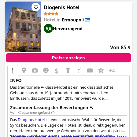
komfortablen und günstigen Aufenthalt in Hermoupolis
suchen.
Diogenis Hotel
Hotel in
Ermoupoli
Hervorragend
9,0
Von 85 $
Preise anzeigen
$
+4
INFO
Das traditionelle A-Klasse-Hotel ist ein neoklassizistisches
Gebäude aus dem 19. Jahrhundert mit venezianischen
Einflüssen, das zuletzt im Jahr 2015 renoviert wurde.
Jahrhundert mit venezianischen Einflüssen, das zuletzt 2015
Zusammenfassung der Bewertungen
renoviert wurde. Das Hotel verbindet das Neoklassische mit
Von KI zusammengefasst
dem Modernen und bietet alle Annehmlichkeiten, um alle
Das
Diogenis Hotel
ist eine fantastische Wahl für Reisende, die
Anforderungen und Bedürfnisse der Gäste zu erfüllen.
Syros besuchen. Die Lage des Hotels ist ideal, direkt gegenüber
dem Hafen und nur wenige Gehminuten von den wichtigsten
Sehenswürdigkeiten, Restaurants, Geschäften und Cafés