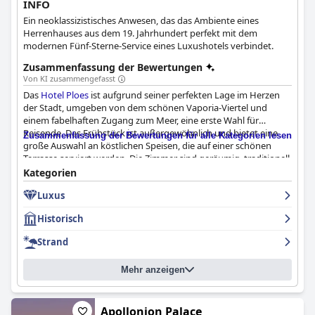
INFO
Ein neoklassizistisches Anwesen, das das Ambiente eines
Herrenhauses aus dem 19. Jahrhundert perfekt mit dem
modernen Fünf-Sterne-Service eines Luxushotels verbindet.
Zusammenfassung der Bewertungen
Von KI zusammengefasst
Das
Hotel Ploes
ist aufgrund seiner perfekten Lage im Herzen
der Stadt, umgeben von dem schönen Vaporia-Viertel und
einem fabelhaften Zugang zum Meer, eine erste Wahl für
Reisende. Das Frühstück ist außergewöhnlich und bietet eine
Zusammenfassung der Bewertungen für alle Kategorien lesen
große Auswahl an köstlichen Speisen, die auf einer schönen
Terrasse serviert werden. Die Zimmer sind geräumig, traditionell
schön und mit erstaunlichen Kunstwerken und Antiquitäten
Kategorien
ausgestattet und bieten Reisenden einen angenehmen und
Luxus
komfortablen Aufenthalt. Das Personal ist freundlich, hilfsbereit
und effizient, und viele Gäste erwähnen die Freundlichkeit und
Historisch
Zuvorkommenheit der Eigentümer. Insgesamt verkörpert das
Hotel Ploes
den Geist der Gastfreundschaft mit seinem
Strand
außergewöhnlichen Kundenservice und seinen
Annehmlichkeiten.
Mehr anzeigen
Apollonion Palace