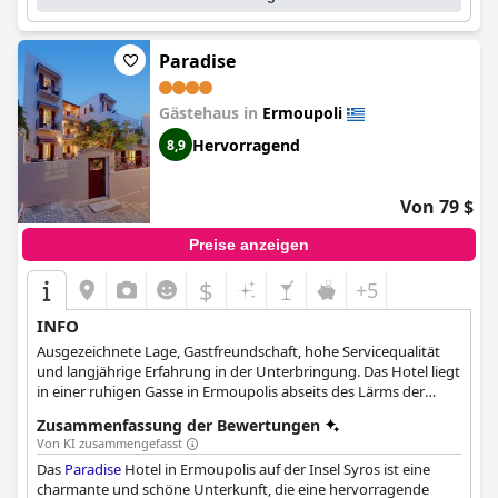
superbequem mit hochwertigen Matratzen und Kissen, die eine
erholsame Nachtruhe garantieren. Insgesamt bietet das
1901
Hermoupolis
eine schicke, komfortable und schön gestaltete
Paradise
Unterkunft für einen angenehmen Aufenthalt in Syros.
Gästehaus in
Ermoupoli
Hervorragend
8,9
Von 79 $
Preise anzeigen
$
+5
INFO
Ausgezeichnete Lage, Gastfreundschaft, hohe Servicequalität
und langjährige Erfahrung in der Unterbringung. Das Hotel liegt
in einer ruhigen Gasse in Ermoupolis abseits des Lärms der
Stadt.
Zusammenfassung der Bewertungen
Von KI zusammengefasst
Das
Paradise
Hotel in Ermoupolis auf der Insel Syros ist eine
charmante und schöne Unterkunft, die eine hervorragende