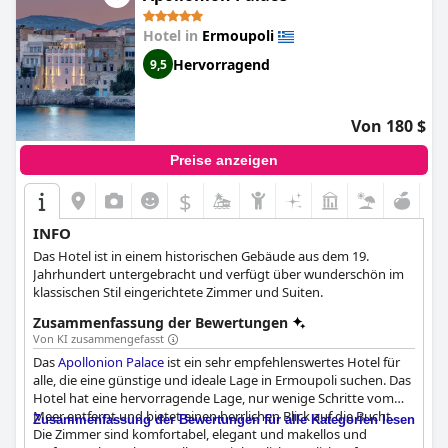
Hotel in
Ermoupoli
Hervorragend
9,5
Von 180 $
Preise anzeigen
$
INFO
Das Hotel ist in einem historischen Gebäude aus dem 19.
Jahrhundert untergebracht und verfügt über wunderschön im
klassischen Stil eingerichtete Zimmer und Suiten.
Zusammenfassung der Bewertungen
Von KI zusammengefasst
Das
Apollonion Palace
ist ein sehr empfehlenswertes Hotel für
alle, die eine günstige und ideale Lage in Ermoupoli suchen. Das
Hotel hat eine hervorragende Lage, nur wenige Schritte vom
Meer entfernt und bietet einen herrlichen Blick auf die Bucht.
Zusammenfassung der Bewertungen für alle Kategorien lesen
Die Zimmer sind komfortabel, elegant und makellos und