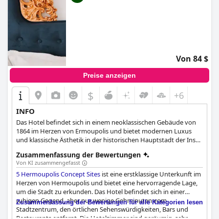
Von 84 $
Preise anzeigen
$
+6
INFO
Das Hotel befindet sich in einem neoklassischen Gebäude von
1864 im Herzen von Ermoupolis und bietet modernen Luxus
und klassische Ästhetik in der historischen Hauptstadt der Insel
Syros.
Zusammenfassung der Bewertungen
Von KI zusammengefasst
5 Hermoupolis Concept Sites
ist eine erstklassige Unterkunft im
Herzen von Hermoupolis und bietet eine hervorragende Lage,
um die Stadt zu erkunden. Das Hotel befindet sich in einer
ruhigen Gegend, aber nur wenige Gehminuten vom
Zusammenfassung der Bewertungen für alle Kategorien lesen
Stadtzentrum, den örtlichen Sehenswürdigkeiten, Bars und
Restaurants entfernt. Die Hotelzimmer sind geräumig, sehr