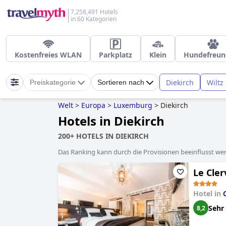
7,258,491 Hotels
in 60 Kategorien
Kostenfreies WLAN
Parkplatz
Klein
Hundefreun
Diekirch
Wiltz
Preiskategorie
Sortieren nach
Welt
>
Europa
>
Luxemburg
>
Diekirch
Hotels in Diekirch
200+ HOTELS IN DIEKIRCH
Das Ranking kann durch die Provisionen beeinflusst werd
Le Cle
Hotel in
Sehr
8,2