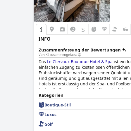
$
INFO
Zusammenfassung der Bewertungen
Von KI zusammengefasst
Das
Le Clervaux Boutique Hotel & Spa
ist ein l
einfachen Zugang zu kostenlosen öffentlichen
Frühstücksbuffet wird wegen seiner Qualität u
sind geräumig und gut ausgestattet mit allen
Hotels ist erstklassig und der Spa- und Poolb
Instandhaltung hatten, ist die Gesamterfahru
und ist ein hervorragendes 4-Sterne-Hotel mi
Kategorien
Boutique-Stil
Luxus
Golf