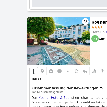
Koener
Hotel in
Gut
7,8
$
INFO
Zusammenfassung der Bewertungen
Von KI zusammengefasst
Das
Koener Hotel & Spa
ist ein charmantes und 
Frühstück mit einer großen Auswahl an lokal
Steak-Restaurant hoch gelobt. Die Zimmer sin