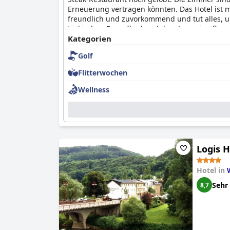
Erneuerung vertragen könnten. Das Hotel ist m
freundlich und zuvorkommend und tut alles, 
türkischen Dampfbad und dem Jacuzzi außergewö
werden im Allgemeinen hoch bewertet und bie
Kategorien
Aufenthalt in den luxemburgischen Ardennen m
Golf
Flitterwochen
Wellness
Logis 
Hotel in
Sehr
8,7