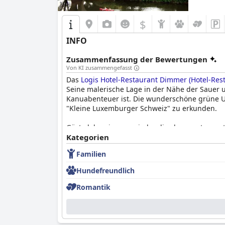
$
INFO
Zusammenfassung der Bewertungen
Von KI zusammengefasst
Das
Logis Hotel-Restaurant Dimmer (Hotel-Res
Seine malerische Lage in der Nähe der Sauer 
Kanuabenteuer ist. Die wunderschöne grüne 
"Kleine Luxemburger Schweiz" zu erkunden.
Gäste loben immer wieder die charmante, zentr
einfachen Zugang zu nahegelegenen Dörfern f
Kategorien
und Annehmlichkeiten wie einem Wellnesscent
Familien
Darüber hinaus ist das Hotel tierfreundlich, 
Hundefreundlich
Das Frühstück im
Logis Hotel-Restaurant Dimm
genießen ein schmackhaftes und reichhaltiges
Romantik
zugeschnitten ist. Die supergute Qualität und 
Das kulinarische Angebot des Hotels ist ein we
die À-la-carte-Optionen sind sehr beliebt, wo