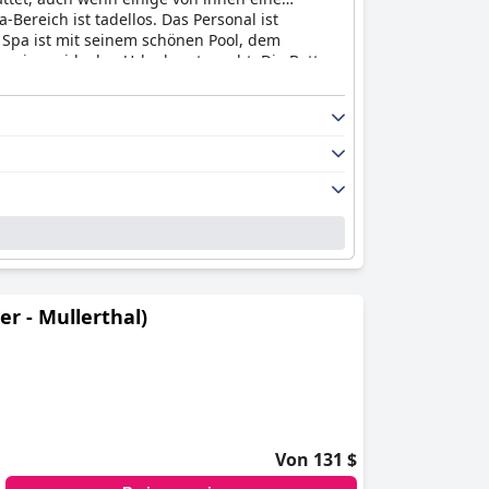
Bereich ist tadellos. Das Personal ist
Spa ist mit seinem schönen Pool, dem
zu einem idealen Urlaubsort macht. Die Betten
Spa
eine gute Wahl für einen luxuriösen
einem fantastischen Frühstück.
r - Mullerthal)
Von 131 $