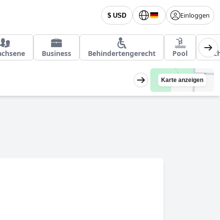
Einloggen
$ USD
achsene
Business
Behindertengerecht
Pool
Nach
Karte anzeigen