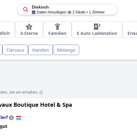
Diekirch
Daten hinzufügen
2 Gäste
1 Zimmer
dlich
3-Sterne
Familien
E Auto Ladestation
Erw
Clervaux
Vianden
Rédange
en, die wir erhalten.
rvaux Boutique Hotel & Spa
Clerf
 gut