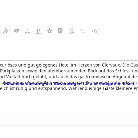
+6
uxuriöses und gut gelegenes Hotel im Herzen von Clervaux. Die Gä
 Parkplätzen sowie den atemberaubenden Blick auf das Schloss un
nd Vielfalt hoch gelobt, und auch das gastronomische Angebot de
 notwendigen Annehmlichkeiten, und das Personal ist aufmerksam 
Zusammenfassung der Bewertungen für alle Kategorien lesen
ereich ist ruhig und entspannend. Während einige Gäste kleinere 
ng im
Le Clervaux Boutique Hotel & Spa
ausgezeichnet. Das Hotel e
t ausgezeichneten Einrichtungen und Dienstleistungen.