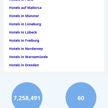
Hotels auf Mallorca
Hotels in Münster
Hotels in Lüneburg
Hotels in Lübeck
Hotels in Freiburg
Hotels in Norderney
Hotels in Warnemünde
Hotels in Dresden
Hotels am Bodensee
Hotels in Stuttgart
Hotels in Leipzig
7,258,491
60
Hotels in Bamberg
Hotels in Nürnberg