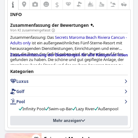
$
INFO
Zusammenfassung der Bewertungen
Von KI zusammengefasst
Zusammenfassung: Das
Secrets Maroma Beach Riviera Cancun -
Adults only
ist ein außergewöhnliches Fünf-Sterne-Resort mit
herausragenden Dienstleistungen, Einrichtungen und einer
Lage, die Ihnen das Gefühl geben wird, das Paradies auf Erden
Zusammenfassung der Bewertungen für alle Kategorien lesen
gefunden zu haben. Die schöne und gut gepflegte Anlage, der
atemberaubende Strand und das saubere Anwesen tragen zu
einem hervorragenden Gesamterlebnis bei. Das Personal ist
Kategorien
freundlich, hilfsbereit und respektvoll, so dass sich die Gäste wie
Luxus
zu Hause fühlen. Einige haben zwar Bedenken wegen der
Restaurants und des Essens geäußert, aber das Gesamterlebnis
Golf
macht das wieder wett. Wenn Sie auf der Suche nach einem
unvergesslichen Urlaub sind, ist das Secrets Maroma Beach
Pool
Riviera Cancun sehr zu empfehlen.
Infinity Pool
Swim-up-Bar
Lazy River
Außenpool
Mehr anzeigen