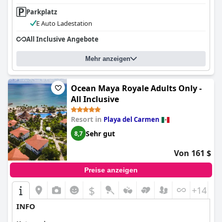
Parkplatz
E Auto Ladestation
All Inclusive Angebote
Mehr anzeigen
Ocean Maya Royale Adults Only -
All Inclusive
Resort in
Playa del Carmen
Sehr gut
8,7
Von 161 $
Preise anzeigen
$
+14
INFO