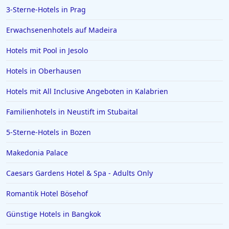
3-Sterne-Hotels in Prag
Hotels auf Skiathos
Hotels in Celle
Erwachsenenhotels auf Madeira
Hotels in NRW
Hotels mit Pool in Jesolo
Hotels in Portofino
Hotels in Oberhausen
Hotels in der Metropole Bangkok
Hotels mit All Inclusive Angeboten in Kalabrien
Hotels in Giesen
Familienhotels in Neustift im Stubaital
Hotels in Beverly Hills
Hotels in Donauwörth
5-Sterne-Hotels in Bozen
Hotels in Florenz
Makedonia Palace
Hotels in Sizilien
Caesars Gardens Hotel & Spa - Adults Only
Hotels in Tirol
Romantik Hotel Bösehof
Hotels in Ratzeburg
Günstige Hotels in Bangkok
Hotels in Valencia