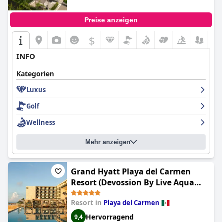
Preise anzeigen
$
INFO
Kategorien
Luxus
Golf
Wellness
Mehr anzeigen
Grand Hyatt Playa del Carmen
Resort (Devossion By Live Aqua
Playa del Carmen All Inclusive -
Resort in
Playa del Carmen
Adults Only)
Hervorragend
9,4