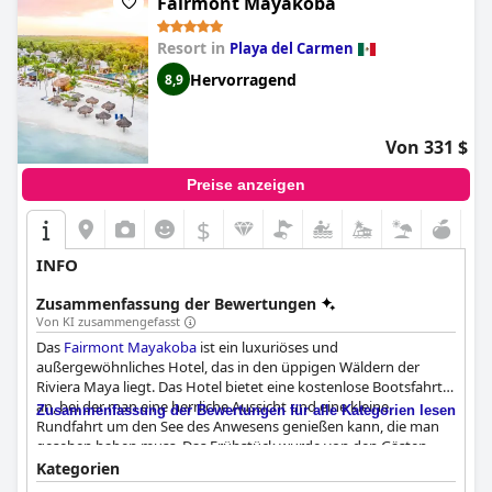
Fairmont Mayakoba
Resort in
Playa del Carmen
Hervorragend
8,9
Von 331 $
Preise anzeigen
$
INFO
Zusammenfassung der Bewertungen
Von KI zusammengefasst
Das
Fairmont Mayakoba
ist ein luxuriöses und
außergewöhnliches Hotel, das in den üppigen Wäldern der
Riviera Maya liegt. Das Hotel bietet eine kostenlose Bootsfahrt
an, bei der man eine herrliche Aussicht und eine kleine
Zusammenfassung der Bewertungen für alle Kategorien lesen
Rundfahrt um den See des Anwesens genießen kann, die man
gesehen haben muss. Das Frühstück wurde von den Gästen
hoch gelobt, da es ein umfangreiches Buffet mit vielen
Kategorien
gesunden Optionen bietet. Die Restaurants des Hotels wurden