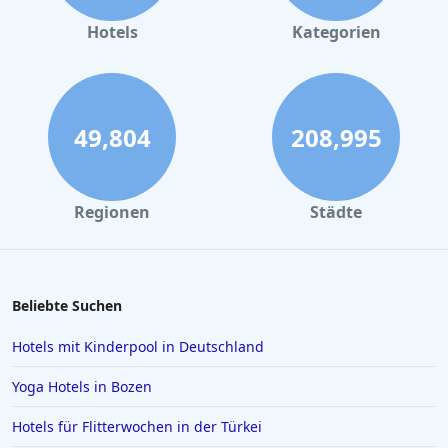
Hotels in Büsum
Hotels
Kategorien
Hotels in Helgoland
Hotels in Tegernsee
Hotels in Trier
49,804
208,995
Hotels in Wangerooge
Hotels in Magdeburg
Regionen
Städte
Hotels im Schwarzwald
Hotels in Neuharlingersiel
Hotels in Soest
Beliebte Suchen
Hotels in Emden
Hotels mit Kinderpool in Deutschland
Hotels in Jena
Yoga Hotels in Bozen
Hotels in St. Moritz
Hotels für Flitterwochen in der Türkei
Hotels in Reichenau