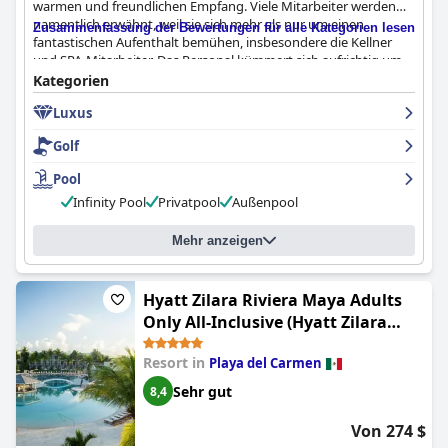
die Zimmerwartung, die WLAN-Qualität und eine konsistente
warmen und freundlichen Empfang. Viele Mitarbeiter werden
Lebensmittelqualität. Trotzdem bleibt es ein sehr beliebtes Ziel
namentlich erwähnt, weil sie sich mehr als nur um einen
Zusammenfassung der Bewertungen für alle Kategorien lesen
für einen angenehmen und erholsamen Aufenthalt.
fantastischen Aufenthalt bemühen, insbesondere die Kellner
und SPA-Mitarbeiter. Das Personal kümmert sich aufrichtig um
die Erfahrungen der Gäste und ist immer bereit, ihren Urlaub
Kategorien
noch besser zu machen. Insgesamt ist der Kundenservice in
Luxus
diesem Luxus-Resort erstklassig und sehr empfehlenswert.
Golf
Pool
Infinity Pool
Privatpool
Außenpool
Mehr anzeigen
Hyatt Zilara Riviera Maya Adults
Only All-Inclusive (Hyatt Zilara
Riviera Maya - Adults Only - All
Resort in
Playa del Carmen
Inclusive)
Sehr gut
8,4
Von 274 $