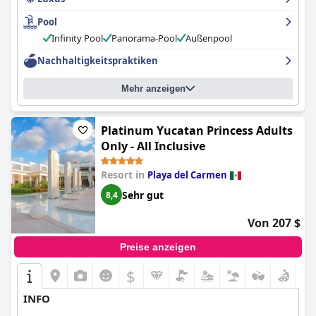
Pool
Infinity Pool
Panorama-Pool
Außenpool
Nachhaltigkeitspraktiken
Mehr anzeigen
Platinum Yucatan Princess Adults
Only - All Inclusive
Resort in
Playa del Carmen
Sehr gut
8,4
Von 207 $
Preise anzeigen
$
INFO