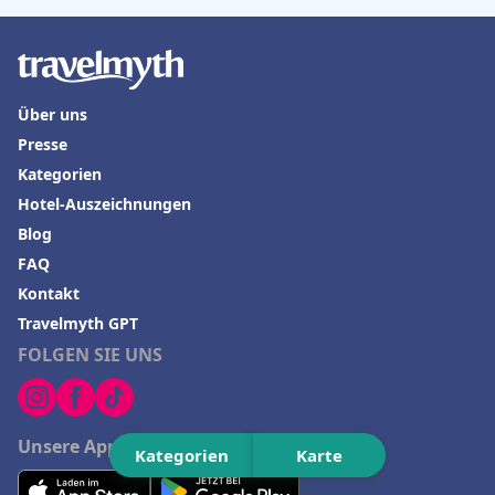
Über uns
Presse
Kategorien
Hotel-Auszeichnungen
Blog
FAQ
Kontakt
Travelmyth GPT
FOLGEN SIE UNS
Unsere App herunterladen
Kategorien
Karte