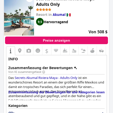
Fünf-Sterne-gerecht bezeichnet. Für alle, die einen luxuriösen
Adults Only
und unvergesslichen Urlaub im Paradies suchen, ist das
Banyan
Tree Mayakoba
die beste Wahl.
Resort in
Akumal
Hervorragend
9,5
Von 508 $
Preise anzeigen
$
INFO
Zusammenfassung der Bewertungen
Von KI zusammengefasst
Das
Secrets Akumal Riviera Maya - Adults Only
ist ein
wunderschönes Resort an einem der größten Riffe Mexikos und
damit ein tropisches Paradies, das sich perfekt für einen
entspannten Urlaub eignet. Der Strandbereich ist
Zusammenfassung der Bewertungen für alle Kategorien lesen
atemberaubend und gut gepflegt, und in der Nähe gibt es ein
Schildkrötenschutzgebiet und einen Meerespark zu erkunden.
Die bevorzugten Clubzimmer mit Meerblick bieten einen
Kategorien
atemberaubenden Blick auf den Ozean und sind der Inbegriff