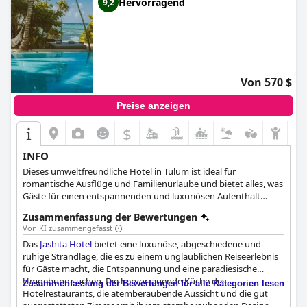
Hervorragend
9,2
Von 570 $
Preise anzeigen
$
INFO
Dieses umweltfreundliche Hotel in Tulum ist ideal für
romantische Ausflüge und Familienurlaube und bietet alles, was
Gäste für einen entspannenden und luxuriösen Aufenthalt
benötigen.
Zusammenfassung der Bewertungen
Von KI zusammengefasst
Das
Jashita Hotel
bietet eine luxuriöse, abgeschiedene und
ruhige Strandlage, die es zu einem unglaublichen Reiseerlebnis
für Gäste macht, die Entspannung und eine paradiesische
Umgebung suchen. Die hervorragende Küche des
Zusammenfassung der Bewertungen für alle Kategorien lesen
Hotelrestaurants, die atemberaubende Aussicht und die gut
ausgestatteten Zimmer mit ihrem atemberaubenden Design