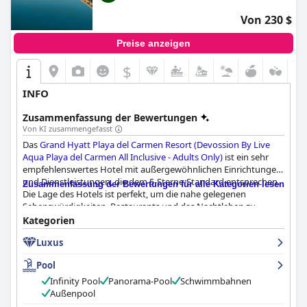
Von 230 $
Preise anzeigen
$
INFO
Zusammenfassung der Bewertungen
Von KI zusammengefasst
Das
Grand Hyatt Playa del Carmen Resort (Devossion By Live
Aqua Playa del Carmen All Inclusive - Adults Only)
ist ein sehr
empfehlenswertes Hotel mit außergewöhnlichen Einrichtungen
und Dienstleistungen, die dem 5-Sterne-Standard entsprechen.
Zusammenfassung der Bewertungen für alle Kategorien lesen
Die Lage des Hotels ist perfekt, um die nahe gelegenen
Sehenswürdigkeiten, Restaurants und das Nachtleben zu
erkunden. Die Gäste schätzen die atemberaubende Lage direkt
Kategorien
am Strand mit türkisfarbenem Wasser und einer
Luxus
wunderschönen Aussicht. Das Frühstück ist köstlich und
großartig, und das Speiseangebot ist abwechslungsreich und
Pool
bietet einige herausragende Gerichte. Die geräumigen und
komfortablen Zimmer sind ein Highlight mit atemberaubendem
Infinity Pool
Panorama-Pool
Schwimmbahnen
Meerblick. Das Hotel ist modern und sauber, die
Außenpool
Zimmerreinigung und der Service sind hervorragend. Das