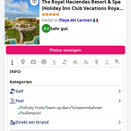
The Royal Haciendas Resort & Spa
(Holiday Inn Club Vacations Royal
Haciendas All Inclusive)
Hotel in
Playa del Carmen
Sehr gut
8,4
Preise anzeigen
$
INFO
Kategorien
Golf
Pool
Infinity Pool
Swim-up-Bar
Schwimmbahnen
Außenpool
Direkt am Strand