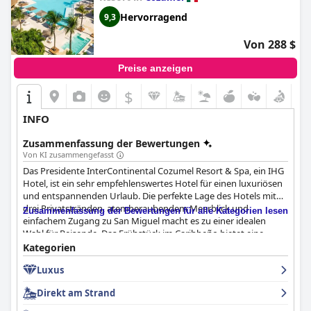
Hervorragend
9,3
Von 288 $
Preise anzeigen
$
INFO
Zusammenfassung der Bewertungen
Von KI zusammengefasst
Das Presidente InterContinental Cozumel Resort & Spa, ein IHG
Hotel, ist ein sehr empfehlenswertes Hotel für einen luxuriösen
und entspannenden Urlaub. Die perfekte Lage des Hotels mit
drei Privatstränden, atemberaubendem Meerblick und
Zusammenfassung der Bewertungen für alle Kategorien lesen
einfachem Zugang zu San Miguel macht es zu einer idealen
Wahl für Reisende. Das Frühstück im Caribbeño bietet eine
riesige Auswahl an köstlichen Speisen in einer fabelhaften
Kategorien
Atmosphäre. Die Restaurants vor Ort haben gemischte Kritiken,
Luxus
aber das Essen, vor allem mit Meerblick, wird hoch gelobt. Die
Zimmer sind geräumig, komfortabel und sauber und verfügen
Direkt am Strand
über eine schöne Einrichtung und Ausstattung, auch wenn
einige anmerken, dass die Standardzimmer