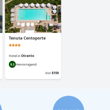
Tenuta Centoporte
Hotel
in
Otranto
Hervorragend
9.3
Von
$159