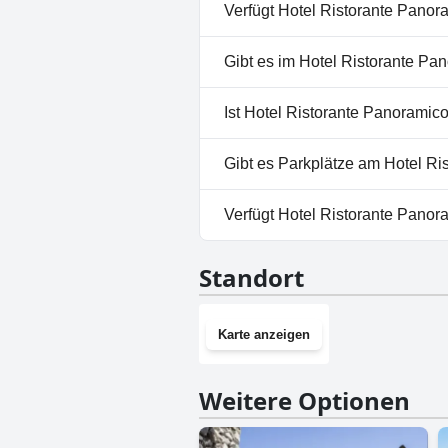
Verfügt Hotel Ristorante Panor
Ja, Hotel Ristorante Panorami
Gibt es im Hotel Ristorante Pa
Nein, ein Spa ist im Hotel Ri
Ist Hotel Ristorante Panoramic
Nein, Hotel Ristorante Panora
Gibt es Parkplätze am Hotel R
Ja, Parkmöglichkeiten sind i
Verfügt Hotel Ristorante Panor
Nein, Hotel Ristorante Panora
Standort
Karte anzeigen
Weitere Optionen