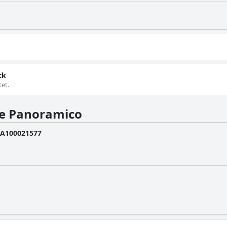
ck
tet.
te Panoramico
6A100021577