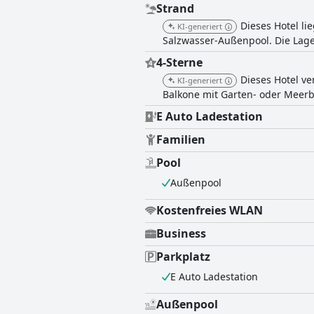
Strand
Dieses Hotel l
KI-generiert
Salzwasser-Außenpool. Die Lag
4-Sterne
Dieses Hotel v
KI-generiert
Balkone mit Garten- oder Meerbl
E Auto Ladestation
Familien
Pool
Außenpool
Kostenfreies WLAN
Business
Parkplatz
E Auto Ladestation
Außenpool