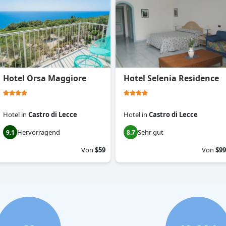
Hotel Orsa Maggiore
Hotel Selenia Residence
Hotel
in
Castro di Lecce
Hotel
in
Castro di Lecce
Hervorragend
Sehr gut
9.1
8.7
Von
$59
Von
$99