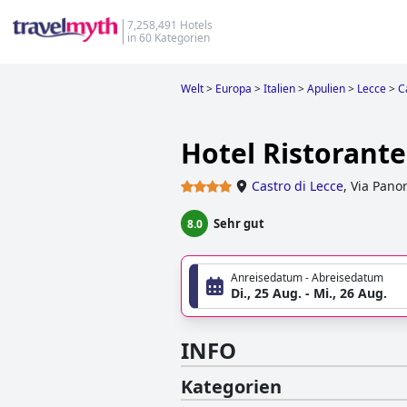
7,258,491 Hotels
in 60 Kategorien
Welt
>
Europa
>
Italien
>
Apulien
>
Lecce
>
C
Hotel Ristorant
Castro di Lecce
,
Via Pano
Sehr gut
8.0
Anreisedatum - Abreisedatum
Di., 25 Aug. - Mi., 26 Aug.
INFO
Kategorien