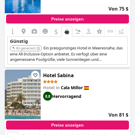
Von 75 $
Preise anzeigen
$
+2
Günstig
Ein preisgünstiges Hotel in Meeresnähe, das
KI-generiert
eine All-Inclusive-Option anbietet. Es verfügt über eine
angemessene Poolgröße, viele Sonnenliegen und
Sonnenschirme. Es liegt günstig, nur 5 Gehminuten vom Strand
entfernt.
Hotel Sabina
Hotel in
Cala Millor
Hervorragend
8,8
Von 81 $
Preise anzeigen