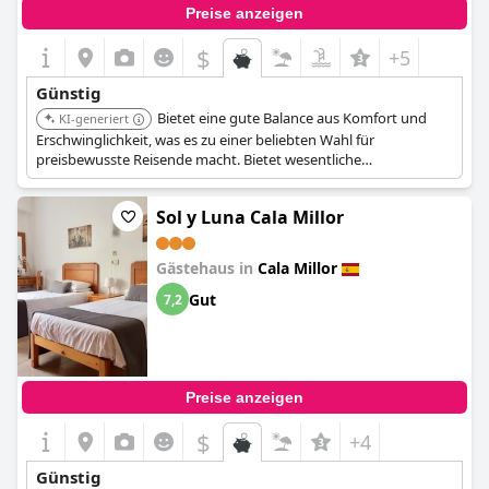
Preise anzeigen
$
+5
Günstig
Bietet eine gute Balance aus Komfort und
KI-generiert
Erschwinglichkeit, was es zu einer beliebten Wahl für
preisbewusste Reisende macht. Bietet wesentliche
Annehmlichkeiten und eine günstige Lage zur Erkundung von
Cala Millor.
Sol y Luna Cala Millor
Gästehaus in
Cala Millor
Gut
7,2
Preise anzeigen
$
+4
Günstig