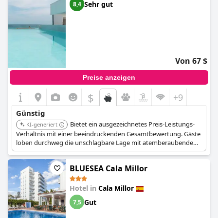
Sehr gut
8,4
Von 67 $
Preise anzeigen
$
+9
Günstig
Bietet ein ausgezeichnetes Preis-Leistungs-
KI-generiert
Verhältnis mit einer beeindruckenden Gesamtbewertung. Gäste
loben durchweg die unschlagbare Lage mit atemberaubendem
Meerblick, die außergewöhnliche Leistung des Personals und
die sorgfältig gepflegte, saubere Umgebung, was es zu einer
BLUESEA Cala Millor
Top-Wahl für preisbewusste Reisende macht, die einen
erholsamen Aufenthalt suchen.
Hotel in
Cala Millor
Gut
7,5