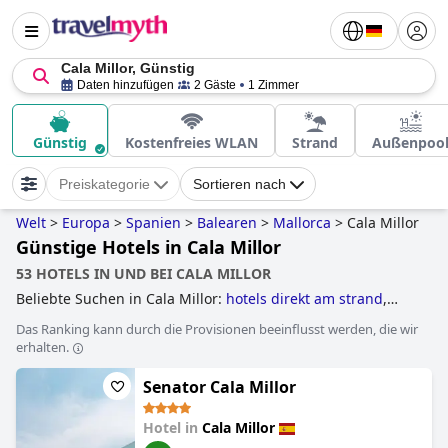
Cala Millor, Günstig
Daten hinzufügen
2 Gäste
1 Zimmer
Günstig
Kostenfreies WLAN
Strand
Außenpoo
Preiskategorie
Sortieren nach
Welt
>
Europa
>
Spanien
>
Balearen
>
Mallorca
>
Cala Millor
Günstige Hotels in Cala Millor
53 HOTELS IN UND BEI CALA MILLOR
Beliebte Suchen in Cala Millor:
hotels direkt am strand
,
erwachsenenhotels
,
familienhotels
and
günstige hotels
.
Das Ranking kann durch die Provisionen beeinflusst werden, die wir
erhalten.
Senator Cala Millor
Hotel in
Cala Millor