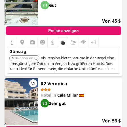
Gut
7,1
Von 45 $
Preise anzeigen
$
+3
Günstig
Als Pension bietet Saturno in der Regel eine
KI-generiert
preisgünstigere Option im Vergleich zu größeren Hotels. Dies
kann ideal für Reisende sein, die einfache Unterkünfte zu einem
niedrigeren Preis suchen.
R2 Veronica
Hotel in
Cala Millor
Sehr gut
8,3
Von 56 $