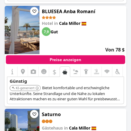
Erkundung von Cala Millor ist. Bietet komfortable Unterkünfte,
ohne das Budget zu sprengen.
BLUESEA Anba Romaní
Hotel in
Cala Millor
Gut
7,9
Von 78 $
Preise anzeigen
$
Günstig
Bietet komfortable und erschwingliche
KI-generiert
Unterkünfte. Seine Strandlage und die Nähe zu lokalen
Attraktionen machen es zu einer guten Wahl für preisbewusste
Reisende. Bietet renovierte Zimmer und Meerblick.
Saturno
Gästehaus in
Cala Millor