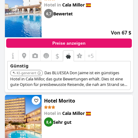
Hotel in
Cala Millor
Bewertet
6,7
Von 67 $
Preise anzeigen
$
+5
Günstig
Das BLUESEA Don Jaime ist ein günstiges
KI-generiert
Hotel in Cala Millor, das gute Bewertungen erhält. Dies ist eine
gute Option für preisbewusste Reisende, die nah am Strand sein
möchten.
Hotel Morito
Hotel in
Cala Millor
Sehr gut
8,4