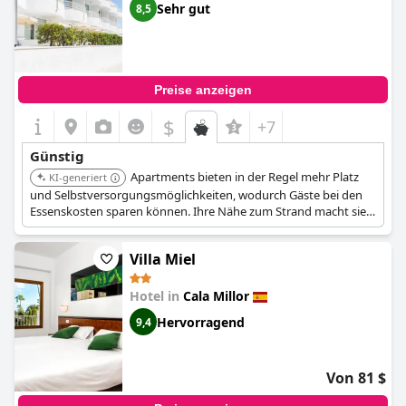
Sehr gut
8,5
Preise anzeigen
$
+7
Günstig
Apartments bieten in der Regel mehr Platz
KI-generiert
und Selbstversorgungsmöglichkeiten, wodurch Gäste bei den
Essenskosten sparen können. Ihre Nähe zum Strand macht sie
zu einer bequemen und preisgünstigen Option.
Villa Miel
Hotel in
Cala Millor
Hervorragend
9,4
Von 81 $