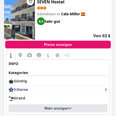
SEVEN Hostal
Gästehaus in
Cala Millor
Sehr gut
8,4
Von 63 $
Preise anzeigen
$
+5
INFO
Kategorien
Günstig
3-Sterne
Strand
Mehr anzeigen