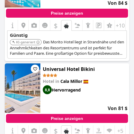
Von 84 $
Preise anzeigen
$
+10
Günstig
Das Morito Hotel liegt in Strandnähe und den
KI-generiert
Annehmlichkeiten des Resortzentrums und ist perfekt für
Familien und Paare. Eine großartige Option für preisbewusste
Reisende.
Universal Hotel Bikini
Hotel in
Cala Millor
Hervorragend
8,8
Von 81 $
Preise anzeigen
$
+5