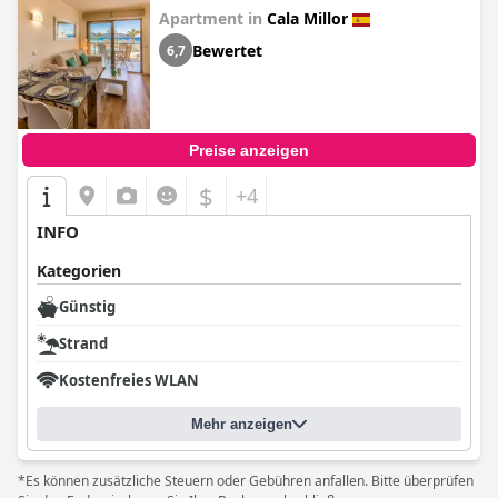
Apartment in
Cala Millor
Bewertet
6,7
Preise anzeigen
$
+4
INFO
Kategorien
Günstig
Strand
Kostenfreies WLAN
Mehr anzeigen
*Es können zusätzliche Steuern oder Gebühren anfallen. Bitte überprüfen