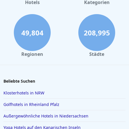
Günstige Hotels in Kopenhagen
Hotels
Kategorien
Günstige Hotels in Nürnberg
Günstige Hotels in Venedig
Günstige Hotels in Lissabon
49,804
208,995
Günstige Hotels in Madrid
Günstige Hotels in Weimar
Regionen
Städte
Günstige Hotels in Dublin
Beliebte Suchen
Klosterhotels in NRW
Golfhotels in Rheinland Pfalz
Außergewöhnliche Hotels in Niedersachsen
Yoga Hotels auf den Kanarischen Inseln