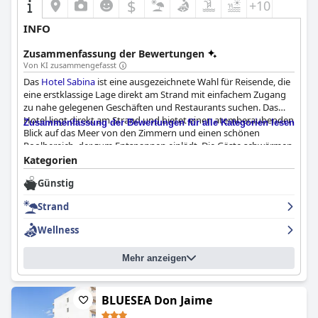
$
+10
INFO
Zusammenfassung der Bewertungen
Von KI zusammengefasst
Das
Hotel Sabina
ist eine ausgezeichnete Wahl für Reisende, die
eine erstklassige Lage direkt am Strand mit einfachem Zugang
zu nahe gelegenen Geschäften und Restaurants suchen. Das
Hotel liegt direkt am Strand und bietet einen atemberaubenden
Zusammenfassung der Bewertungen für alle Kategorien lesen
Blick auf das Meer von den Zimmern und einen schönen
Poolbereich, der zum Entspannen einlädt. Die Gäste schwärmen
von der Qualität und Vielfalt der Frühstücks- und Abendbuffets
Kategorien
des Hotels und heben das aufmerksame und freundliche
Günstig
Personal hervor. Die Zimmer sind modern und geräumig, mit
bequemen Betten und gut ausgestatteten Annehmlichkeiten.
Strand
Das Hotel wird auch für seine Sauberkeit und die Einhaltung der
Covid-19-Maßnahmen gelobt. Einige Gäste berichteten zwar
Wellness
über kleinere Probleme mit bestimmten Aspekten des Hotels,
wie dem Spa oder dem Speisesaal, aber insgesamt ist das Hotel
Mehr anzeigen
eine preiswerte Wahl für einen erholsamen Urlaub.
BLUESEA Don Jaime