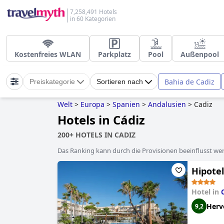
7,258,491 Hotels
in 60 Kategorien
Kostenfreies WLAN
Parkplatz
Pool
Außenpool
Bahia de Cadiz
Preiskategorie
Sortieren nach
Welt
>
Europa
>
Spanien
>
Andalusien
>
Cadiz
Hotels in Cádiz
200+ HOTELS IN CADIZ
Das Ranking kann durch die Provisionen beeinflusst werd
Hipotel
Hotel in
Herv
9,2