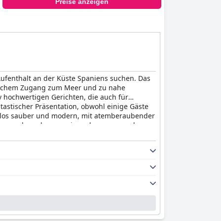
Preise anzeigen
Aufenthalt an der Küste Spaniens suchen. Das
infachem Zugang zum Meer und zu nahe
v hochwertigen Gerichten, die auch für
astischer Präsentation, obwohl einige Gäste
llos sauber und modern, mit atemberaubender
uber und werden von einem hervorragend
htungen sind wunderschön und erstklassig und
enden Blick auf das Meer. Das Hotel ist ideal
n sind eine luxuriöse Ergänzung zu einem
Park
eine gute Wahl für alle, die sich