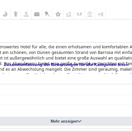
+8
enswertes Hotel für alle, die einen erholsamen und komfortablen 
irekt am schönen, von Dünen gesäumten Strand von Barrosa mit e
t ist außergewöhnlich und bietet eine große Auswahl an qualitati
d. Das Abendmenü bietet eine große Auswahl an Gerichten mit fant
Zusammenfassung der Bewertungen für alle Kategorien lesen
und es an Abwechslung mangelt. Die Zimmer sind geräumig, make
adezimmern. Das Hotel und seine Einrichtungen sind tadellos sa
gt, das die Erwartungen immer wieder übertrifft. Die Spa-Einric
 erfrischende Oase mit einem beheizten Pool und einem atemberaub
ten Pool und einem Spielplatz im Freien für die Kinder. Die Bette
al etwas unordentlich sind. Insgesamt ist das
Hipotels Barrosa 
önheit des Strandes bewundern möchten.
Mehr anzeigen