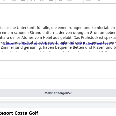
ntastische Unterkunft für alle, die einen ruhigen und komfortable
n einem schönen Strand entfernt, der von üppigem Grün umgeben 
ara de los Atunes vom Hotel aus gelobt. Das Frühstück ist spektaku
ekarte, und der Frühstücksbereich befindet sich in einem schönen 
Zusammenfassung der Bewertungen für alle Kategorien lesen
e Zimmer sind geräumig, haben bequeme Betten und Kissen und bie
el und sehr sauber und das Personal ist nicht von dieser Welt, su
en Pools, luxuriösen balinesischen Betten, Sonnenliegen und eine
 verfügt über einen Innen- und einen Außenparkplatz mit kostenlos
karte, die hohen Preise und die geringe Qualität des Restaurants i
n, professionellem und zuvorkommendem Personal und tadellos g
Mehr anzeigen
Resort Costa Golf