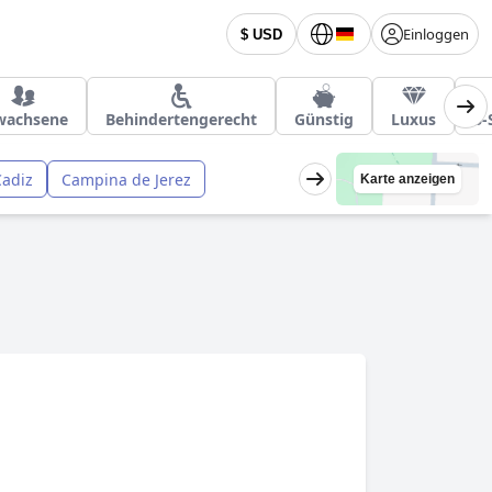
Einloggen
$ USD
wachsene
Behindertengerecht
Günstig
Luxus
3-
Cadiz
Campina de Jerez
Karte anzeigen