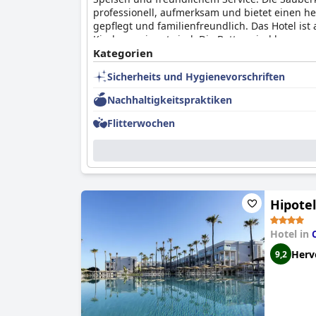
professionell, aufmerksam und bietet einen he
gepflegt und familienfreundlich. Das Hotel ist a
Kinder geeignet sind. Die Betten sind bequem
Abendbuffet gemischt bewerteten, ist das
Kategorien
Hote
Zugang zu den schönen Stränden direkt vor den
Sicherheits und Hygienevorschriften
Nachhaltigkeitspraktiken
Flitterwochen
Hipotel
Hotel in
Herv
9,2