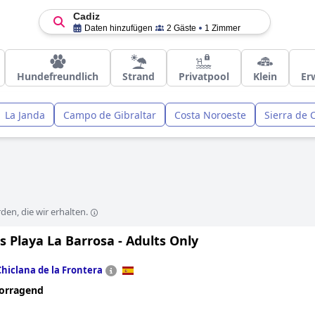
Cadiz
Daten hinzufügen
2 Gäste
1 Zimmer
Hundefreundlich
Strand
Privatpool
Klein
Er
La Janda
Campo de Gibraltar
Costa Noroeste
Sierra de 
en, die wir erhalten.
s Playa La Barrosa - Adults Only
Chiclana de la Frontera
orragend