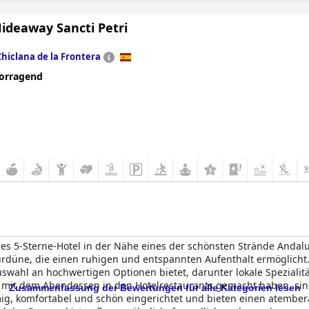
ideaway Sancti Petri
Chiclana de la Frontera
orragend
öses 5-Sterne-Hotel in der Nähe eines der schönsten Strände Andal
düne, die einen ruhigen und entspannten Aufenthalt ermöglicht
Auswahl an hochwertigen Optionen bietet, darunter lokale Spezial
mit dem Abendessen in den Hotelrestaurants gemacht haben, sin
Zusammenfassung der Bewertungen für alle Kategorien lesen
ig, komfortabel und schön eingerichtet und bieten einen atembe