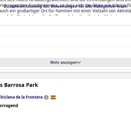
rvorragenden Kundenservice, so dass sich die Gäste wie Könige füh
Zusammenfassung der Bewertungen für alle Kategorien lesen
uch ein großartiger Ort für Familien mit einer Vielzahl von Aktivitä
 und die Gäste loben die Größe und den Komfort der Matratzen u
l Fuerte Conil-Resort
insgesamt eine gute Wahl für diejenigen, die
 Türen des Hotels bietet.
Mehr anzeigen
s Barrosa Park
Chiclana de la Frontera
orragend