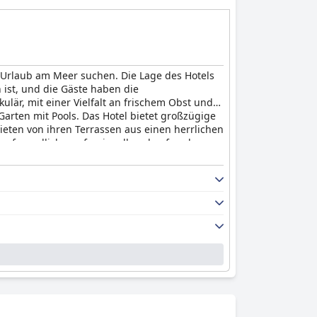
n Urlaub am Meer suchen. Die Lage des Hotels
ist, und die Gäste haben die
lär, mit einer Vielfalt an frischem Obst und
Garten mit Pools. Das Hotel bietet großzügige
ten von ihren Terrassen aus einen herrlichen
per freundlich, professionell und aufmerksam.
r Poolbar, und die Nähe des Hotels zum Strand
en Parkmöglichkeiten für alle Gäste. Trotz
st das Hotel insgesamt ein fabelhafter Ort für
epflegten Einrichtungen.