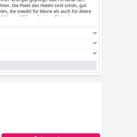
len. Die Pools des Hotels sind schön, gut
ten, die sowohl für kleine als auch für ältere
nd Kissen. Während einige Gäste das
 eine Unterkunft suchen, die einen einfachen