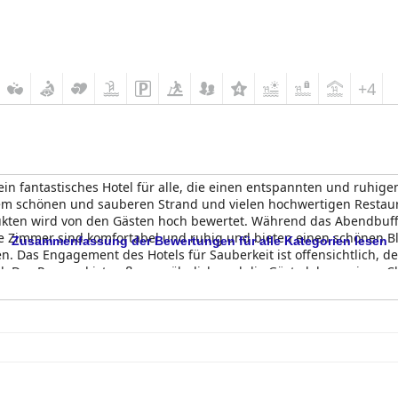
+4
 ein fantastisches Hotel für alle, die einen entspannten und ruhige
m schönen und sauberen Strand und vielen hochwertigen Restaura
ten wird von den Gästen hoch bewertet. Während das Abendbuffet 
ie Zimmer sind komfortabel und ruhig und bieten einen schönen Bl
Zusammenfassung der Bewertungen für alle Kategorien lesen
Das Engagement des Hotels für Sauberkeit ist offensichtlich, d
. Das Personal ist außergewöhnlich und die Gäste loben seinen 
ig, komfortabel und sehr entspannend mit einem schönen Außenpool
für Erwachsene zu sein, bietet eine ruhige und gelassene Umgebung
n möchten. Insgesamt ist das
Hipotels Playa La Barrosa - Adults On