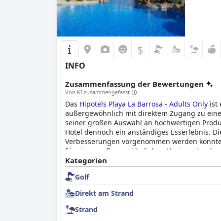
$
INFO
Zusammenfassung der Bewertungen
Von KI zusammengefasst
Das
Hipotels Playa La Barrosa - Adults Only
ist
außergewöhnlich mit direktem Zugang zu eine
seiner großen Auswahl an hochwertigen Produk
Hotel dennoch ein anständiges Esserlebnis. D
Verbesserungen vorgenommen werden könnten. 
für einen außergewöhnlichen Hygienestandard
Professionalität. Der Poolbereich ist geräum
Kategorien
Zimmer. Die exklusive Politik des Hotels, nur 
Golf
dem Lärm und der Hektik der Kinder entfliehe
und ruhigen Strandurlaub.
Direkt am Strand
Strand