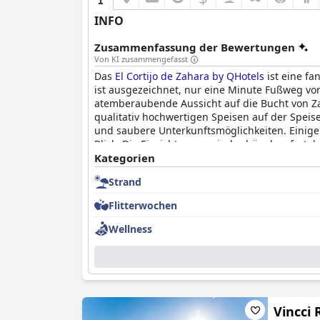
INFO
Zusammenfassung der Bewertungen
Von KI zusammengefasst
Das
El Cortijo de Zahara by QHotels
ist eine fa
ist ausgezeichnet, nur eine Minute Fußweg vo
atemberaubende Aussicht auf die Bucht von Zah
qualitativ hochwertigen Speisen auf der Speis
und saubere Unterkunftsmöglichkeiten. Einig
Blick. Die Einrichtungen sind schön, komfortab
Der Poolbereich ist atemberaubend mit mehrer
Kategorien
ist ein großer Pluspunkt der Anlage. Das Hotel
Strand
einiger Beschwerden über die begrenzte Speise
einen Aufenthalt mit atemberaubenden Anlage
Flitterwochen
Wellness
Vincci 