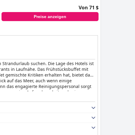
Von 71 $
Preise anzeigen
n Strandurlaub suchen. Die Lage des Hotels ist
nts in Laufnähe. Das Frühstücksbuffet mit
gemischte Kritiken erhalten hat, bietet das
ick auf das Meer, auch wenn einige
enn das engagierte Reinigungspersonal sorgt
Charme, seine Aufmerksamkeit und seine
 und einem privaten Pool in einigen der
, ideal für diejenigen, die abschalten und
ly
das perfekte Ziel für einen romantischen