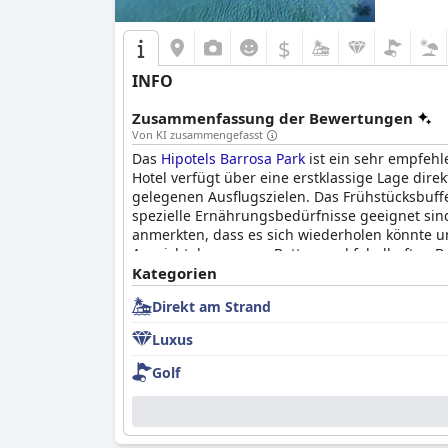
$
INFO
Zusammenfassung der Bewertungen
Von KI zusammengefasst
Das
Hipotels Barrosa Park
ist ein sehr empfehl
Hotel verfügt über eine erstklassige Lage d
gelegenen Ausflugszielen. Das Frühstücksbuffe
spezielle Ernährungsbedürfnisse geeignet sin
anmerkten, dass es sich wiederholen könnte 
Aussicht, bequemen Betten und fabelhaften B
geführten und kundenorientierten Team gepfle
Kategorien
der Poolbereich bietet eine entspannende und
Direkt am Strand
für Familien mit einem Miniclub, einem beheiz
angenehmen Aufenthalt, auch wenn sie manchm
Luxus
entspannen, die Sonne genießen und die Sch
Golf