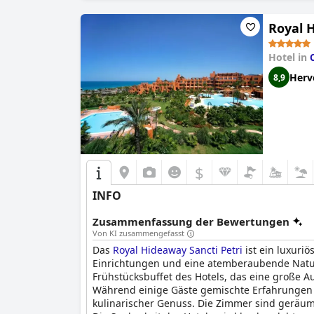
Royal H
Hotel in
Herv
8,9
$
INFO
Zusammenfassung der Bewertungen
Von KI zusammengefasst
Das
Royal Hideaway Sancti Petri
ist ein luxuri
Einrichtungen und eine atemberaubende Natur
Frühstücksbuffet des Hotels, das eine große 
Während einige Gäste gemischte Erfahrungen 
kulinarischer Genuss. Die Zimmer sind geräum