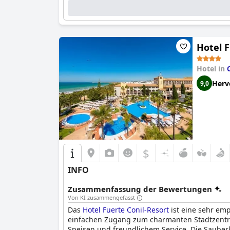
Hotel F
Hotel in
Herv
9,0
$
INFO
Zusammenfassung der Bewertungen
Von KI zusammengefasst
Das
Hotel Fuerte Conil-Resort
ist eine sehr emp
einfachen Zugang zum charmanten Stadtzentrum
Speisen und freundlichem Service. Die Sauberk