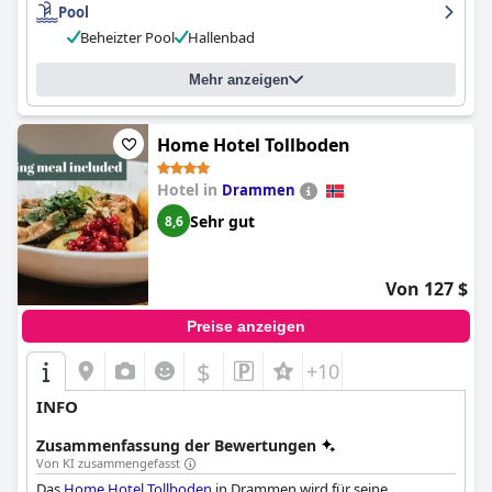
Pool
Beheizter Pool
Hallenbad
Mehr anzeigen
Home Hotel Tollboden
Hotel in
Drammen
Sehr gut
8,6
Von 127 $
Preise anzeigen
$
+10
INFO
Zusammenfassung der Bewertungen
Von KI zusammengefasst
Das
Home Hotel Tollboden
in Drammen wird für seine