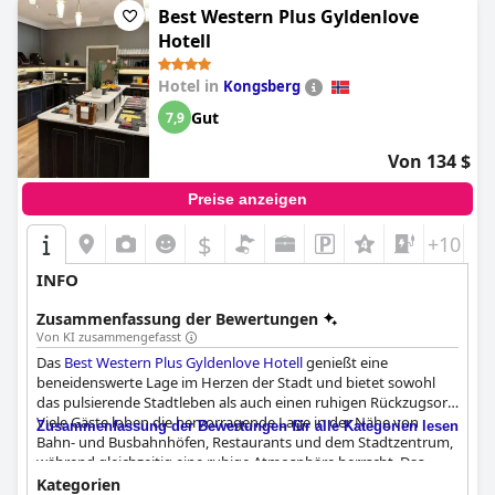
Best Western Plus Gyldenlove
Hotell
Hotel in
Kongsberg
Gut
7,9
Von 134 $
Preise anzeigen
$
+10
INFO
Zusammenfassung der Bewertungen
Von KI zusammengefasst
Das
Best Western Plus Gyldenlove Hotell
genießt eine
beneidenswerte Lage im Herzen der Stadt und bietet sowohl
das pulsierende Stadtleben als auch einen ruhigen Rückzugsort.
Viele Gäste loben die hervorragende Lage in der Nähe von
Zusammenfassung der Bewertungen für alle Kategorien lesen
Bahn- und Busbahnhöfen, Restaurants und dem Stadtzentrum,
während gleichzeitig eine ruhige Atmosphäre herrscht. Das
kostenlose Parken ist ein bemerkenswerter Vorteil, der es zu
Kategorien