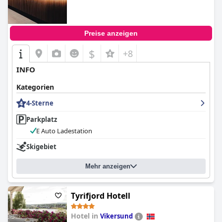
Preise anzeigen
$
+8
INFO
Kategorien
4-Sterne
Parkplatz
E Auto Ladestation
Skigebiet
Mehr anzeigen
Tyrifjord Hotell
Hotel in
Vikersund