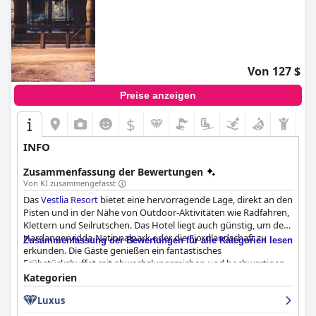
Von 127 $
Preise anzeigen
$
INFO
Zusammenfassung der Bewertungen
Von KI zusammengefasst
Das
Vestlia Resort
bietet eine hervorragende Lage, direkt an den
Pisten und in der Nähe von Outdoor-Aktivitäten wie Radfahren,
Klettern und Seilrutschen. Das Hotel liegt auch günstig, um den
Hardangervidda-Nationalpark oder die Fjordlandschaft zu
Zusammenfassung der Bewertungen für alle Kategorien lesen
erkunden. Die Gäste genießen ein fantastisches
Frühstücksbuffet mit abwechslungsreichen und hochwertigen
Speisen, während das Abendessen gemischte Kritiken erhält. Die
Kategorien
Zimmer sind geräumig, sauber und komfortabel, einige weisen
Luxus
jedoch Wartungsprobleme auf. Das Hotel bietet auch
großartige Einrichtungen wie ein Spa, einen Pool mit Rutschen,