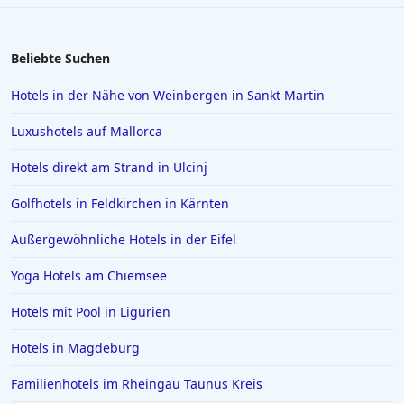
Hotels in Schwerin
Hotels in Regensburg
Beliebte Suchen
Hotels in Wittenburg
Hotels in der Nähe von Weinbergen in Sankt Martin
Hotels in Oberammergau
Luxushotels auf Mallorca
Hotels in Bad Zwischenahn
Hotels direkt am Strand in Ulcinj
Hotels in Obertauern
Golfhotels in Feldkirchen in Kärnten
Hotels in Suhl
Hotels in Papenburg
Außergewöhnliche Hotels in der Eifel
Hotels in Bologna
Yoga Hotels am Chiemsee
Hotels in Juist
Hotels mit Pool in Ligurien
Hotels in Bielefeld
Hotels in Magdeburg
Hotels in der Eifel
Familienhotels im Rheingau Taunus Kreis
Hotels in Filderstadt