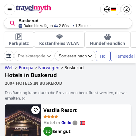
Buskerud
Daten hinzufügen
2 Gäste
1 Zimmer
Parkplatz
Kostenfreies WLAN
Hundefreundlich
Hol
Hemsedal
Preiskategorie
Sortieren nach
Welt
>
Europa
>
Norwegen
>
Buskerud
Hotels in Buskerud
200+ HOTELS IN BUSKERUD
Das Ranking kann durch die Provisionen beeinflusst werden, die wir
erhalten.
Vestlia Resort
Hotel in
Geilo
Sehr gut
8,5