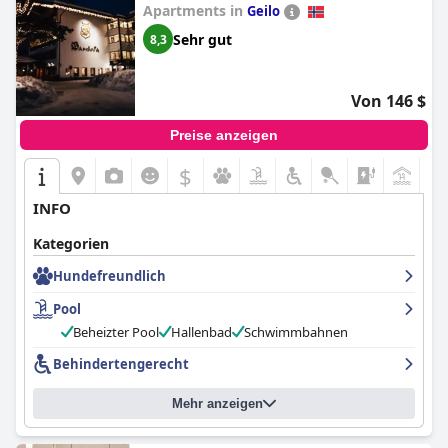
Apartments in
Geilo
Sehr gut
8,3
Von 146 $
Preise anzeigen
$
+4
INFO
Kategorien
Hundefreundlich
Pool
Beheizter Pool
Hallenbad
Schwimmbahnen
Behindertengerecht
Mehr anzeigen