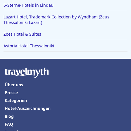
Hotels in Lingen (Ems)
5-Sterne-Hotels in Lindau
Hotels in Boblingen
Lazart Hotel, Trademark Collection by Wyndham (Zeus
Thessaloniki Lazart)
Hotels an der Algarve
Zoes Hotel & Suites
Astoria Hotel Thessaloniki
Über uns
Presse
Kategorien
Hotel-Auszeichnungen
Blog
FAQ