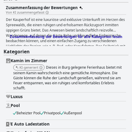
Zusammenfassung der Bewertungen
Von KI zusammengefasst
Der Kauperhof ist eine luxuriöse und exklusive Unterkunft im Herzen des
Spreewalds, die einen ruhigen und erholsamen Rückzugsort inmitten
üppigen Grüns bietet. Das Anwesen bietet landschaftlich reizvolle
Wanderwege, auf denen die Gäste Rehe und freundliche Einheimische
Zusammenfassung der Bewertungen für alle Kategorien lesen
beobachten können, und einen einfachen Zugang zu verschiedenen
Highlights der Region, wie z. B. Rad- oder Kanufahrten. Das Frühstück mit
Kategorien
seiner großen Auswahl an leckeren Brötchen, die jeden Morgen geliefert
werden, wird sehr gelobt. Die geräumigen und modernen Apartments
Kamin im Zimmer
sind geschmackvoll eingerichtet und verfügen über hochwertige und
saubere Annehmlichkeiten wie individuelle Fernseher, bequeme Betten
Dieses in Burg gelegene Ferienhaus bietet mit
KI-generiert
und moderne Bäder. Das aufmerksame, hilfsbereite und
seinem Kamin wahrscheinlich eine gemütliche Atmosphäre. Die
zuvorkommende Personal sorgt für eine persönliche Betreuung und
Gäste können die Ruhe der Landschaft genießen, während sie am
Feuer entspannen, was ein ruhiges und komfortables Erlebnis
einen problemlosen Check-in. Der Pool und die Sauna sind gut gepflegt
schafft.
und bieten ein entspannendes Erlebnis. Die Kamine in den Zimmern
schaffen eine gemütliche und warme Atmosphäre und unterstreichen die
Luxus
luxuriöse Atmosphäre des Hauses. Insgesamt ist der Kauperhof ein
ideales Reiseziel für alle, die einen stressfreien und gehobenen Urlaub
Pool
verbringen möchten.
Beheizter Pool
Privatpool
Außenpool
E Auto Ladestation