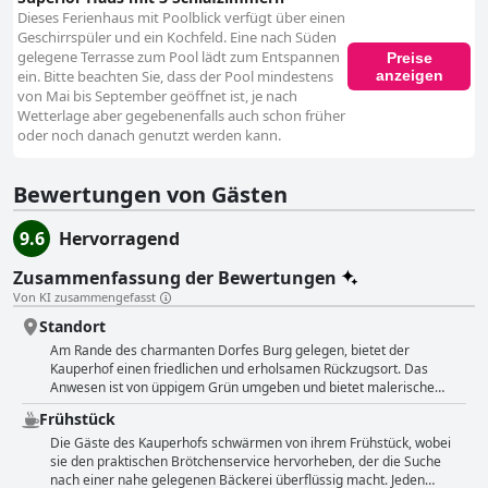
Dieses Ferienhaus mit Poolblick verfügt über einen
Geschirrspüler und ein Kochfeld. Eine nach Süden
gelegene Terrasse zum Pool lädt zum Entspannen
Preise
anzeigen
ein. Bitte beachten Sie, dass der Pool mindestens
von Mai bis September geöffnet ist, je nach
Wetterlage aber gegebenenfalls auch schon früher
oder noch danach genutzt werden kann.
Bewertungen von Gästen
9.6
Hervorragend
Zusammenfassung der Bewertungen
Von KI zusammengefasst
Standort
Am Rande des charmanten Dorfes Burg gelegen, bietet der
Kauperhof einen friedlichen und erholsamen Rückzugsort. Das
Anwesen ist von üppigem Grün umgeben und bietet malerische
Wanderwege, auf denen die Gäste Rehe und freundliche
Frühstück
Einheimische beobachten können. Ein Besuch des nahegelegenen
Bauernladens ist eine wunderbare Art, den Tag ausklingen zu
Die Gäste des Kauperhofs schwärmen von ihrem Frühstück, wobei
lassen. Durch die Lage im Herzen des Spreewalds lassen sich
sie den praktischen Brötchenservice hervorheben, der die Suche
verschiedene Highlights der Region wie Rad- oder Kanutouren leicht
nach einer nahe gelegenen Bäckerei überflüssig macht. Jeden