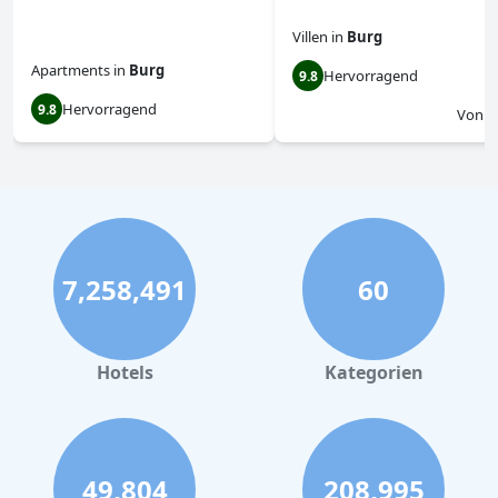
Villen
in
Burg
Apartments
in
Burg
Hervorragend
9.8
Hervorragend
9.8
Von
$
7,258,491
60
Hotels
Kategorien
49,804
208,995